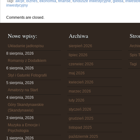
Tagi:
akcje
,
biznes
,
ekonomia
,
finanse
,
fundusze inwestycyjne
,
giełda
,
inwesto
inwestycyjny
Comments are closed.
Nowe wpisy:
Archiwa
Stro
Układanie jadłospisu
sierpień 2026
Arch
8 sierpnia, 2026
lipiec 2026
Spis T
Romansy z Dodatkiem
czerwiec 2026
Tagi
6 sierpnia, 2026
maj 2026
Styl i Gatunki Fotografii
kwiecień 2026
5 sierpnia, 2026
Amatorzy na Start
marzec 2026
4 sierpnia, 2026
luty 2026
Góry Skandynawskie
styczeń 2026
(Skandynawia)
3 sierpnia, 2026
grudzień 2025
Muzyka a Emocje i
listopad 2025
Psychologia
październik 2025
1 sierpnia, 2026