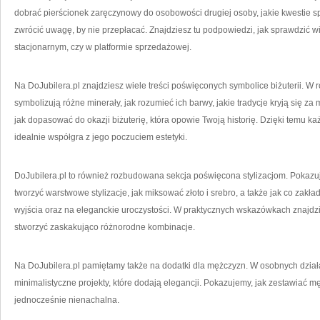
dobrać pierścionek zaręczynowy do osobowości drugiej osoby, jakie kwestie s
zwrócić uwagę, by nie przepłacać. Znajdziesz tu podpowiedzi, jak sprawdzić w
stacjonarnym, czy w platformie sprzedażowej.
Na DoJubilera.pl znajdziesz wiele treści poświęconych symbolice biżuterii. W
symbolizują różne minerały, jak rozumieć ich barwy, jakie tradycje kryją się za
jak dopasować do okazji biżuterię, która opowie Twoją historię. Dzięki temu 
idealnie współgra z jego poczuciem estetyki.
DoJubilera.pl to również rozbudowana sekcja poświęcona stylizacjom. Pokazuj
tworzyć warstwowe stylizacje, jak miksować złoto i srebro, a także jak co zakła
wyjścia oraz na eleganckie uroczystości. W praktycznych wskazówkach znajdzies
stworzyć zaskakująco różnorodne kombinacje.
Na DoJubilera.pl pamiętamy także na dodatki dla mężczyzn. W osobnych dział
minimalistyczne projekty, które dodają elegancji. Pokazujemy, jak zestawiać mę
jednocześnie nienachalna.