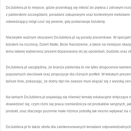
DoJubilera.pl to miejsce, gdzie przenikają się miłość do piękna z zdrowym rozsą
z jubilerskimi szczegółami, poradami zakupowymi oraz konkretnymi metodami d
odwiedzający mógł czuć się pewnie, gdy podarowuje biżuterię.
Niezwykle ważnym obszarem DoJubilera.pl są porady prezentowe. W specjaln
biżuterii na rocznicę, Dzień Matki, Boże Narodzenie, a także na mniejsze okaz
temu łatwiej wybierzesz prezent dopasowany do jej upodobań, budżetu oraz ok
DoJubilera.pl uwzględnia, że branża jubilerska to nie tylko drogocenne kamienie
popularnych sieciówek oraz propozycje dla różnych portfeli. W tekstach prezen
tańsze linie, pokazując, że dobry styl nie zawsze musi wiązać się z wysoką cen
Na łamach DoJubilera.pl pojawiają się również tematy edukacyjne dotyczące ró
dowiedzieć się, czym różni się praca rzemieślnicza od produktów seryjnych, jak
produkt, oraz dlaczego pozornie małe różnice potrafią tak mocno wpływać na ce
DoJubilera.pl to także strefa dla zainteresowanych tematami odpowiedzialnyc