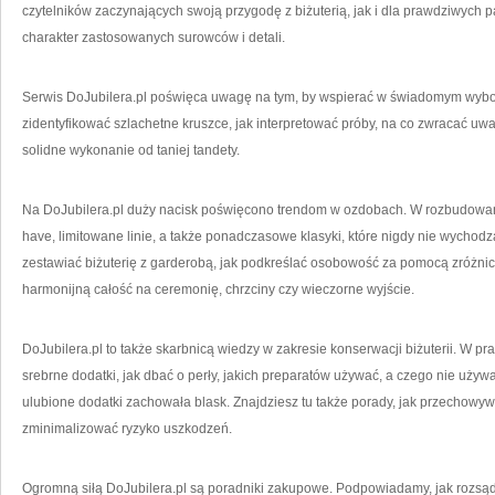
czytelników zaczynających swoją przygodę z biżuterią, jak i dla prawdziwych p
charakter zastosowanych surowców i detali.
Serwis DoJubilera.pl poświęca uwagę na tym, by wspierać w świadomym wyborze
zidentyfikować szlachetne kruszce, jak interpretować próby, na co zwracać uw
solidne wykonanie od taniej tandety.
Na DoJubilera.pl duży nacisk poświęcono trendom w ozdobach. W rozbudowa
have, limitowane linie, a także ponadczasowe klasyki, które nigdy nie wychodz
zestawiać biżuterię z garderobą, jak podkreślać osobowość za pomocą zróżni
harmonijną całość na ceremonię, chrzciny czy wieczorne wyjście.
DoJubilera.pl to także skarbnicą wiedzy w zakresie konserwacji biżuterii. W pr
srebrne dodatki, jak dbać o perły, jakich preparatów używać, a czego nie uży
ulubione dodatki zachowała blask. Znajdziesz tu także porady, jak przechowyw
zminimalizować ryzyko uszkodzeń.
Ogromną siłą DoJubilera.pl są poradniki zakupowe. Podpowiadamy, jak rozsądn