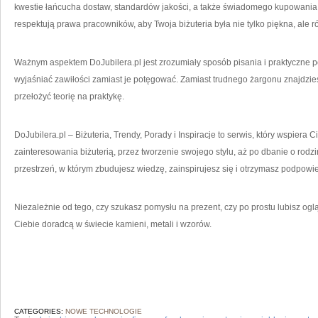
kwestie łańcucha dostaw, standardów jakości, a także świadomego kupowania.
respektują prawa pracowników, aby Twoja biżuteria była nie tylko piękna, ale 
Ważnym aspektem DoJubilera.pl jest zrozumiały sposób pisania i praktyczne pod
wyjaśniać zawiłości zamiast je potęgować. Zamiast trudnego żargonu znajdzie
przełożyć teorię na praktykę.
DoJubilera.pl – Biżuteria, Trendy, Porady i Inspiracje to serwis, który wspiera
zainteresowania biżuterią, przez tworzenie swojego stylu, aż po dbanie o rodzi
przestrzeń, w którym zbudujesz wiedzę, zainspirujesz się i otrzymasz podpowi
Niezależnie od tego, czy szukasz pomysłu na prezent, czy po prostu lubisz ogl
Ciebie doradcą w świecie kamieni, metali i wzorów.
CATEGORIES:
NOWE TECHNOLOGIE