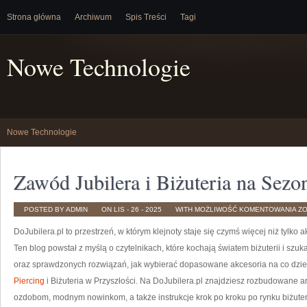
Strona główna
Archiwum
Spis Treści
Tagi
Nowe Technologie
Nowe Technologie
Zawód Jubilera i Biżuteria na Sezo
Z
POSTED BY ADMIN
ON LIS - 26 - 2025
WITH
MOŻLIWOŚĆ KOMENTOWANIA
Z
JU
I
DoJubilera.pl to przestrzeń, w którym klejnoty staje się czymś więcej niż tylko 
BI
NA
SE
Ten blog powstał z myślą o czytelnikach, które kochają światem biżuterii i sz
oraz sprawdzonych rozwiązań, jak wybierać dopasowane akcesoria na co dzień 
Piercing
i Biżuteria w Przyszłości. Na DoJubilera.pl znajdziesz rozbudowane
ozdobom, modnym nowinkom, a także instrukcje krok po kroku po rynku biżute