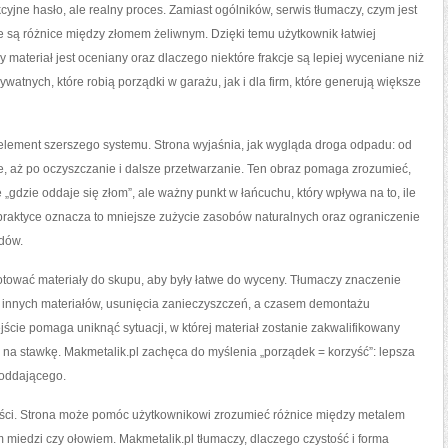
akcyjne hasło, ale realny proces. Zamiast ogólników, serwis tłumaczy, czym jest
e są różnice między złomem żeliwnym. Dzięki temu użytkownik łatwiej
materiał jest oceniany oraz dlaczego niektóre frakcje są lepiej wyceniane niż
watnych, które robią porządki w garażu, jak i dla firm, które generują większe
 element szerszego systemu. Strona wyjaśnia, jak wygląda droga odpadu: od
e, aż po oczyszczanie i dalsze przetwarzanie. Ten obraz pomaga zrozumieć,
 „gdzie oddaje się złom”, ale ważny punkt w łańcuchu, który wpływa na to, ile
praktyce oznacza to mniejsze zużycie zasobów naturalnych oraz ograniczenie
dów.
otować materiały do skupu, aby były łatwe do wyceny. Tłumaczy znaczenie
d innych materiałów, usunięcia zanieczyszczeń, a czasem demontażu
cie pomaga uniknąć sytuacji, w której materiał zostanie zakwalifikowany
na stawkę. Makmetalik.pl zachęca do myślenia „porządek = korzyść”: lepsza
 oddającego.
ści. Strona może pomóc użytkownikowi zrozumieć różnice między metalem
iedzi czy ołowiem. Makmetalik.pl tłumaczy, dlaczego czystość i forma