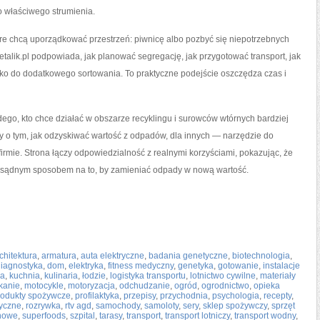
o właściwego strumienia.
óre chcą uporządkować przestrzeń: piwnicę albo pozbyć się niepotrzebnych
lik.pl podpowiada, jak planować segregację, jak przygotować transport, jak
 jako do dodatkowego sortowania. To praktyczne podejście oszczędza czas i
dego, kto chce działać w obszarze recyklingu i surowców wtórnych bardziej
y o tym, jak odzyskiwać wartość z odpadów, dla innych — narzędzie do
firmie. Strona łączy odpowiedzialność z realnymi korzyściami, pokazując, że
 rozsądnym sposobem na to, by zamieniać odpady w nową wartość.
chitektura
,
armatura
,
auta elektryczne
,
badania genetyczne
,
biotechnologia
,
iagnostyka
,
dom
,
elektryka
,
fitness medyczny
,
genetyka
,
gotowanie
,
instalacje
ka
,
kuchnia
,
kulinaria
,
łodzie
,
logistyka transportu
,
lotnictwo cywilne
,
materiały
kanie
,
motocykle
,
motoryzacja
,
odchudzanie
,
ogród
,
ogrodnictwo
,
opieka
rodukty spożywcze
,
profilaktyka
,
przepisy
,
przychodnia
,
psychologia
,
recepty
,
ryczne
,
rozrywka
,
rtv agd
,
samochody
,
samoloty
,
sery
,
sklep spożywczy
,
sprzęt
ynowe
,
superfoods
,
szpital
,
tarasy
,
transport
,
transport lotniczy
,
transport wodny
,