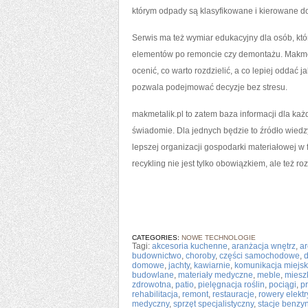
którym odpady są klasyfikowane i kierowane d
Serwis ma też wymiar edukacyjny dla osób, kt
elementów po remoncie czy demontażu. Makmeta
ocenić, co warto rozdzielić, a co lepiej oddać
pozwala podejmować decyzje bez stresu.
makmetalik.pl to zatem baza informacji dla każ
świadomie. Dla jednych będzie to źródło wiedz
lepszej organizacji gospodarki materiałowej w 
recykling nie jest tylko obowiązkiem, ale też
CATEGORIES:
NOWE TECHNOLOGIE
Tagi:
akcesoria kuchenne
,
aranżacja wnętrz
,
ar
budownictwo
,
choroby
,
części samochodowe
,
d
domowe
,
jachty
,
kawiarnie
,
komunikacja miejs
budowlane
,
materiały medyczne
,
meble
,
miesz
zdrowotna
,
patio
,
pielęgnacja roślin
,
pociągi
,
p
rehabilitacja
,
remont
,
restauracje
,
rowery elekt
medyczny
,
sprzęt specjalistyczny
,
stacje benz