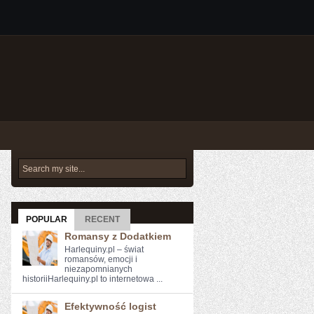
POPULAR
RECENT
Romansy z Dodatkiem
Harlequiny.pl – świat
romansów, emocji i
niezapomnianych
historiiHarlequiny.pl to internetowa ...
Efektywność logist