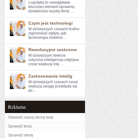
Logistyka to niewątpliwie
kluczowy element sprawnej
działalności każdej firmy. ...
Czym jest technologi
W dzisiejszych czasach‍ trudno
zignorować wpływ,‍ jaki‌
technologia mobilna ...
Rewolucyjne zastosow
W dzisiejszym świecie
sztuczna inteligencja‌ odgrywa
coraz większą​ rolę ...
Zastosowanie intelig
W dzisiejszych czasach coraz
‍większą​ uwagę ⁣przykłada się
do ...
Reklama:
Odwiedź naszą stronę tutaj
Sprawdź teraz
Sprawdź ofertę