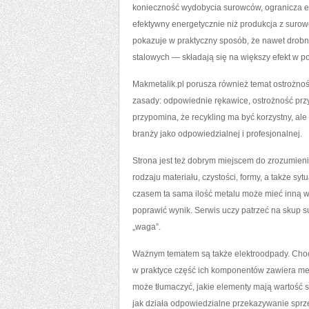
konieczność wydobycia surowców, ogranicza emi
efektywny energetycznie niż produkcja z surowc
pokazuje w praktyczny sposób, że nawet drob
stalowych — składają się na większy efekt w 
Makmetalik.pl porusza również temat ostrożno
zasady: odpowiednie rękawice, ostrożność przy
przypomina, że recykling ma być korzystny, al
branży jako odpowiedzialnej i profesjonalnej.
Strona jest też dobrym miejscem do zrozumienia
rodzaju materiału, czystości, formy, a także s
czasem ta sama ilość metalu może mieć inną w
poprawić wynik. Serwis uczy patrzeć na skup su
„waga”.
Ważnym tematem są także elektroodpady. Choć 
w praktyce część ich komponentów zawiera met
może tłumaczyć, jakie elementy mają wartość
jak działa odpowiedzialne przekazywanie sprzę