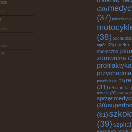
materiały me
2025
medyc
(30)
2025
(37)
mieszkanie
5
motocykl
2025
(38)
odchudza
opieka
ogród
(26)
2025
o
społeczna
(28)
025
zdrowotna
(
profilaktyka
przychodnia
re
psychologia
(26)
(31)
rehabilitac
remont
(26)
rodzina
(2
sprzęt medyc
superfo
(30)
szkoł
(31)
(39)
szpital
wczesne wychowanie
(2