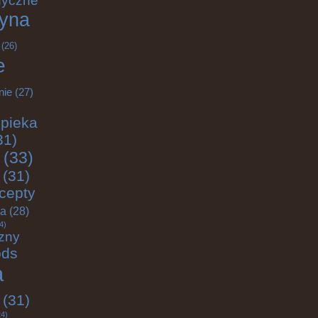
dyczne
yna
(26)
e
nie
(27)
pieka
31)
(33)
(31)
cepty
ja
(28)
4)
zny
ods
a
(31)
4)