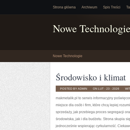
Strona główna
Archiwum
Spis Treści
Ta
Nowe Technologi
Nowe Technologie
Środowisko i klimat
POSTED BY ADMIN
ON LUT - 23 - 2026
WI
makmetalik.pl to serwis informacyjny poświęco
miejsce dla osób i firm, które chcą lepiej rozu
sprzedaży, jak przebiega proces segregacji 
środowiska, jak i dla budżetu. Strona skupia s
jednocześnie wspierając cyrkularność. Ciekaw