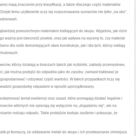
ane) mają znaczenie przy klasyfikacji, a także dlaczego część materiałów
Dzięki temu użytkownik uczy się rozpoznawania surowców nie tylko „na oko”,
zastosowań.
 najbardziej powszechnym materiałem trafiającym do skupu. Wyjaśnia, jak różni
ego ważna jest obecność powłok, oraz jak wpływa na wycenę to, czy materiał
ówno dla osób demontujących stare konstrukcje, jak i dla tych, którzy oddają
ochodowych.
awców, którzy działają w branżach takich jak rozbiórki, zakłady przemysłowe,
eć, jak można podejść do odpadów jako do zasobu: zamiast traktować je
gospodarować i odzyskać część wartości. W takich przypadkach liczy się
prowadzić gospodarkę odpadami w sposób uporządkowany.
odejmować temat ewidencji oraz zasad, które pomagają działać legalnie i
surowców wtórnych nie opierają się wyłącznie na „dogadaniu się”, ale na
pisanie rodzaju odpadu. Takie podejście buduje zaufanie i pokazuje, że
alik.pl tłumaczy, że oddawanie metali do skupu i ich przetwarzanie zmniejsza