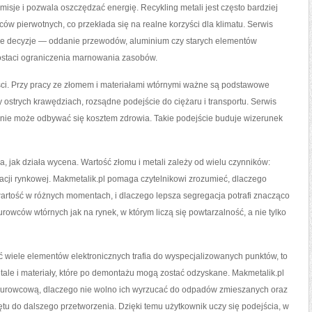
sje i pozwala oszczędzać energię. Recykling metali jest często bardziej
ów pierwotnych, co przekłada się na realne korzyści dla klimatu. Serwis
ne decyzje — oddanie przewodów, aluminium czy starych elementów
postaci ograniczenia marnowania zasobów.
ści. Przy pracy ze złomem i materiałami wtórnymi ważne są podstawowe
 ostrych krawędziach, rozsądne podejście do ciężaru i transportu. Serwis
e nie może odbywać się kosztem zdrowia. Takie podejście buduje wizerunek
, jak działa wycena. Wartość złomu i metali zależy od wielu czynników:
ytuacji rynkowej. Makmetalik.pl pomaga czytelnikowi zrozumieć, dlaczego
artość w różnych momentach, i dlaczego lepsza segregacja potrafi znacząco
rowców wtórnych jak na rynek, w którym liczą się powtarzalność, a nie tylko
wiele elementów elektronicznych trafia do wyspecjalizowanych punktów, to
ale i materiały, które po demontażu mogą zostać odzyskane. Makmetalik.pl
 surowcową, dlaczego nie wolno ich wyrzucać do odpadów zmieszanych oraz
tu do dalszego przetworzenia. Dzięki temu użytkownik uczy się podejścia, w