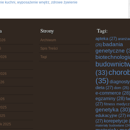
ie kuchni
,
wyposażenie wnętrz
,
zdrowe żywienie
a
Strony
Tagi:
apteka
(27)
aranża
2026
Archiwum
badania
(26)
6
Spis Treści
genetyczne
(
biotechnologi
2026
Tagi
budownict
choro
(33)
2026
(35)
diagnost
026
dieta
(27)
dom
(26)
e-commerce
(28
egzaminy
(28)
fa
026
(27)
fitness medyc
2025
genetyka
(30)
edukacyjne
(27)
i
2025
korepetycje
(
(27)
ik 2025
materiały budowlane
(24