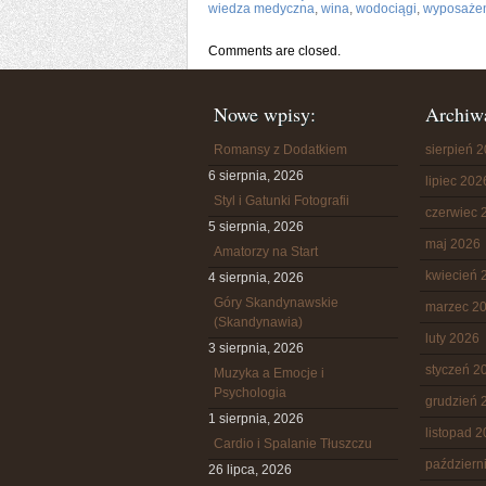
wiedza medyczna
,
wina
,
wodociągi
,
wyposażen
Comments are closed.
Nowe wpisy:
Archiw
Romansy z Dodatkiem
sierpień 
6 sierpnia, 2026
lipiec 202
Styl i Gatunki Fotografii
czerwiec 
5 sierpnia, 2026
maj 2026
Amatorzy na Start
kwiecień 
4 sierpnia, 2026
Góry Skandynawskie
marzec 2
(Skandynawia)
luty 2026
3 sierpnia, 2026
styczeń 2
Muzyka a Emocje i
Psychologia
grudzień 
1 sierpnia, 2026
listopad 
Cardio i Spalanie Tłuszczu
październ
26 lipca, 2026