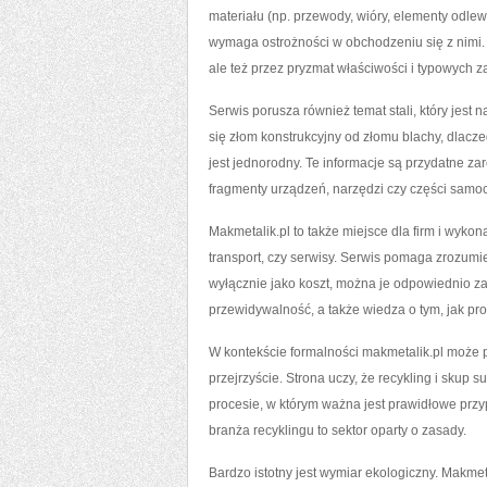
materiału (np. przewody, wióry, elementy odlew
wymaga ostrożności w obchodzeniu się z nimi. 
ale też przez pryzmat właściwości i typowych 
Serwis porusza również temat stali, który jest
się złom konstrukcyjny od złomu blachy, dlacz
jest jednorodny. Te informacje są przydatne zar
fragmenty urządzeń, narzędzi czy części sam
Makmetalik.pl to także miejsce dla firm i wykon
transport, czy serwisy. Serwis pomaga zrozumi
wyłącznie jako koszt, można je odpowiednio za
przewidywalność, a także wiedza o tym, jak 
W kontekście formalności makmetalik.pl może p
przejrzyście. Strona uczy, że recykling i skup 
procesie, w którym ważna jest prawidłowe przy
branża recyklingu to sektor oparty o zasady.
Bardzo istotny jest wymiar ekologiczny. Makmet