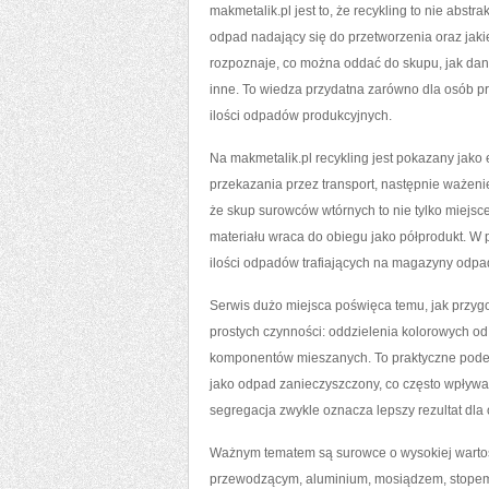
makmetalik.pl jest to, że recykling to nie abstr
odpad nadający się do przetworzenia oraz jaki
rozpoznaje, co można oddać do skupu, jak dany 
inne. To wiedza przydatna zarówno dla osób pry
ilości odpadów produkcyjnych.
Na makmetalik.pl recykling jest pokazany jako
przekazania przez transport, następnie ważeni
że skup surowców wtórnych to nie tylko miejsce
materiału wraca do obiegu jako półprodukt. W 
ilości odpadów trafiających na magazyny odpa
Serwis dużo miejsca poświęca temu, jak przyg
prostych czynności: oddzielenia kolorowych o
komponentów mieszanych. To praktyczne podejś
jako odpad zanieczyszczony, co często wpływa 
segregacja zwykle oznacza lepszy rezultat dla
Ważnym tematem są surowce o wysokiej warto
przewodzącym, aluminium, mosiądzem, stopem m