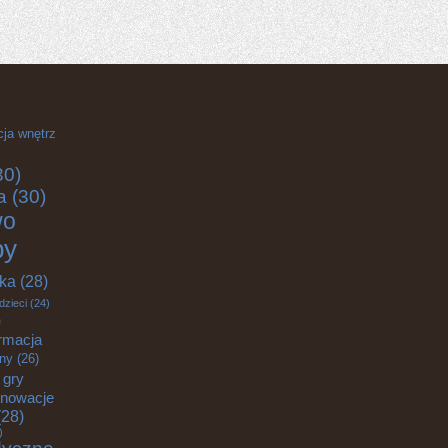
cja wnętrz
30)
a
(30)
wo
by
yka
(28)
dzieci
(24)
)
rmacja
zny
(26)
gry
nnowacje
28)
)