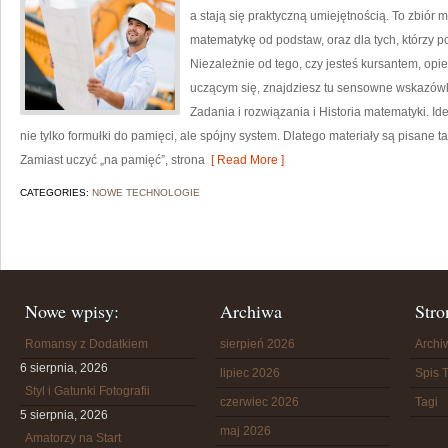
a stają się praktyczną umiejętnością. To zbiór 
matematykę od podstaw, oraz dla tych, którzy p
Niezależnie od tego, czy jesteś kursantem, opi
uczącym się, znajdziesz tu sensowne wskazówki
Zadania i rozwiązania i Historia matematyki. Id
nie tylko formułki do pamięci, ale spójny system. Dlatego materiały są pisane t
Zamiast uczyć „na pamięć”, strona
[ Read More ]
CATEGORIES:
NOWE TECHNOLOGIE
Nowe wpisy:
Archiwa
Stro
Romansy z Dodatkiem
sierpień 2026
Arch
6 sierpnia, 2026
lipiec 2026
Spis T
Styl i Gatunki Fotografii
czerwiec 2026
Tagi
5 sierpnia, 2026
maj 2026
Amatorzy na Start