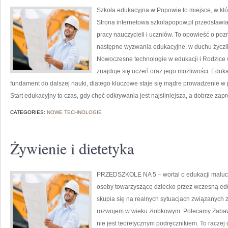
Szkoła edukacyjna w Popowie to miejsce, w kt
Strona internetowa szkolapopow.pl przedstawi
pracy nauczycieli i uczniów. To opowieść o po
następne wyzwania edukacyjne, w duchu życzliw
Nowoczesne technologie w edukacji i Rodzice w
znajduje się uczeń oraz jego możliwości. Eduk
fundament do dalszej nauki, dlatego kluczowe staje się mądre prowadzenie w
Start edukacyjny to czas, gdy chęć odkrywania jest najsilniejsza, a dobrze za
CATEGORIES:
NOWE TECHNOLOGIE
Żywienie i dietetyka
PRZEDSZKOLE NA 5 – wortal o edukacji maluch
osoby towarzyszące dziecko przez wczesną edu
skupia się na realnych sytuacjach związanych z
rozwojem w wieku żłobkowym. Polecamy Zabawy 
nie jest teoretycznym podręcznikiem. To raczej