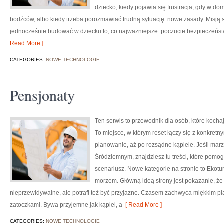
dziecko, kiedy pojawia się frustracja, gdy w d
bodźców, albo kiedy trzeba porozmawiać trudną sytuację: nowe zasady. Misją 
jednocześnie budować w dziecku to, co najważniejsze: poczucie bezpieczeńst
Read More ]
CATEGORIES:
NOWE TECHNOLOGIE
Pensjonaty
Ten serwis to przewodnik dla osób, które kocha
To miejsce, w którym reset łączy się z konkret
planowanie, aż po rozsądne kąpiele. Jeśli ma
Śródziemnym, znajdziesz tu treści, które pom
scenariusz. Nowe kategorie na stronie to Ekotu
morzem. Główną ideą strony jest pokazanie, że
nieprzewidywalne, ale potrafi też być przyjazne. Czasem zachwyca miękkim p
zatoczkami. Bywa przyjemne jak kąpiel, a
[ Read More ]
CATEGORIES:
NOWE TECHNOLOGIE