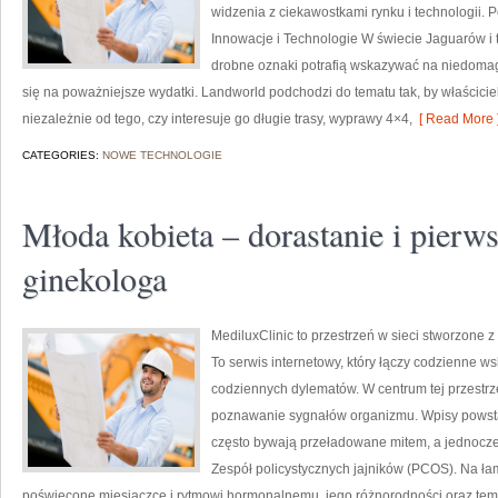
widzenia z ciekawostkami rynku i technologii. 
Innowacje i Technologie W świecie Jaguarów i 
drobne oznaki potrafią wskazywać na niedomag
się na poważniejsze wydatki. Landworld podchodzi do tematu tak, by właścici
niezależnie od tego, czy interesuje go długie trasy, wyprawy 4×4,
[ Read More 
CATEGORIES:
NOWE TECHNOLOGIE
Młoda kobieta – dorastanie i pierw
ginekologa
MediluxClinic to przestrzeń w sieci stworzone z
To serwis internetowy, który łączy codzienne 
codziennych dylematów. W centrum tej przestrze
poznawanie sygnałów organizmu. Wpisy powstaj
często bywają przeładowane mitem, a jednocześ
Zespół policystycznych jajników (PCOS). Na łam
poświęcone miesiączce i rytmowi hormonalnemu, jego różnorodności oraz tem