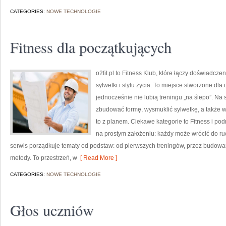
CATEGORIES:
NOWE TECHNOLOGIE
Fitness dla początkujących
o2fit.pl to Fitness Klub, które łączy doświadcz
sylwetki i stylu życia. To miejsce stworzone dla
jednocześnie nie lubią treningu „na ślepo”. Na 
zbudować formę, wysmuklić sylwetkę, a także 
to z planem. Ciekawe kategorie to Fitness i podr
na prostym założeniu: każdy może wrócić do ruch
serwis porządkuje tematy od podstaw: od pierwszych treningów, przez budow
metody. To przestrzeń, w
[ Read More ]
CATEGORIES:
NOWE TECHNOLOGIE
Głos uczniów