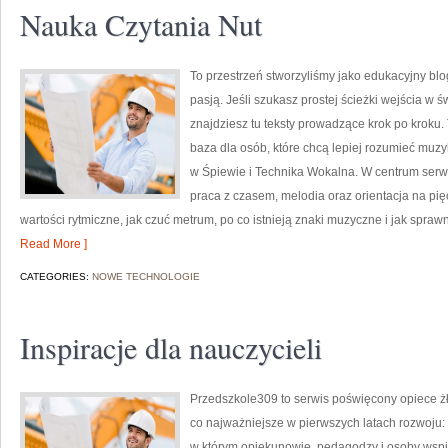
Nauka Czytania Nut
To przestrzeń stworzyliśmy jako edukacyjny bl
pasją. Jeśli szukasz prostej ścieżki wejścia w 
znajdziesz tu teksty prowadzące krok po kroku. T
baza dla osób, które chcą lepiej rozumieć muz
w Śpiewie i Technika Wokalna. W centrum serw
praca z czasem, melodia oraz orientacja na pię
wartości rytmiczne, jak czuć metrum, po co istnieją znaki muzyczne i jak sprawn
Read More ]
CATEGORIES:
NOWE TECHNOLOGIE
Inspiracje dla nauczycieli
Przedszkole309 to serwis poświęcony opiece żł
co najważniejsze w pierwszych latach rozwoju
w którym opiekunowie, pedagodzy i osoby wspi