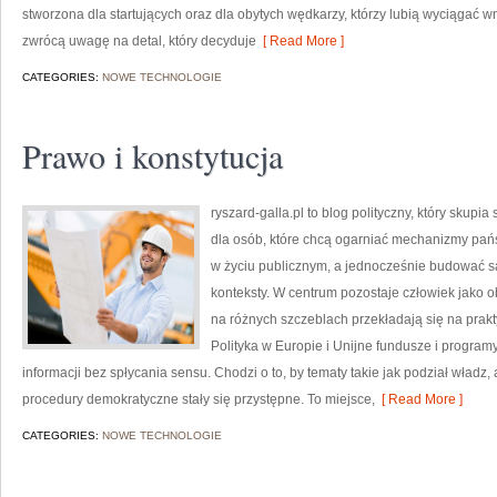
stworzona dla startujących oraz dla obytych wędkarzy, którzy lubią wyciągać wn
zwrócą uwagę na detal, który decyduje
[ Read More ]
CATEGORIES:
NOWE TECHNOLOGIE
Prawo i konstytucja
ryszard-galla.pl to blog polityczny, który skupia
dla osób, które chcą ogarniać mechanizmy pańs
w życiu publicznym, a jednocześnie budować sa
konteksty. W centrum pozostaje człowiek jako o
na różnych szczeblach przekładają się na prak
Polityka w Europie i Unijne fundusze i progra
informacji bez spłycania sensu. Chodzi o to, by tematy takie jak podział władz, 
procedury demokratyczne stały się przystępne. To miejsce,
[ Read More ]
CATEGORIES:
NOWE TECHNOLOGIE