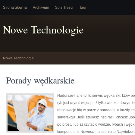
Strona główna
Archiwum
Spis Treści
Tagi
Nowe Technologie
Nowe Technologie
Porady wędkarskie
Nadorsze-haller.pl to serwis wędkarski, który p
ryb jest czymś więcej niż tylko weekendowym h
obserwacje idą w parze z poradami, a każdy te
satysfakcją. Jeśli szukasz inspiracji, chcesz u
po prostu lubisz czytać o wodzie, rybach i wędka
kompendium. Nowości na stronie to Największe