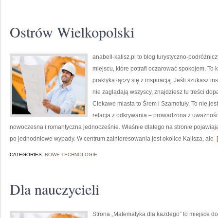
Ostrów Wielkopolski
anabell-kalisz.pl to blog turystyczno-podróżnic
miejscu, które potrafi oczarować spokojem. To 
praktyka łączy się z inspiracją. Jeśli szukasz i
nie zaglądają wszyscy, znajdziesz tu treści d
Ciekawe miasta to Śrem i Szamotuły. To nie jes
relacja z odkrywania – prowadzona z uważnością
nowoczesna i romantyczna jednocześnie. Właśnie dlatego na stronie pojawiają
po jednodniowe wypady. W centrum zainteresowania jest okolice Kalisza, ale
[
CATEGORIES:
NOWE TECHNOLOGIE
Dla nauczycieli
Strona „Matematyka dla każdego” to miejsce do ć