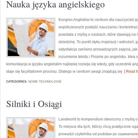
Nauka języka angielskiego
Kongres Anglistów to centrum dla nauczycieli j
współczesnych podejść nauczania i konkretnyc
powstała z myślą o osobach, które stawiają na 
dziedzinę. To punkt styku inspiracji i wdrożeń, 
satysfakcja zarówno prowadzących zajęcia, jak
rozumienie tekstu i Pisanie po angielsku. Idea 
komunikacja w języku angielskim najlepiej rozwija się wtedy, gdy uczestnik an
staje się facylitatorem procesu. Dlatego w centrum uwagi znajdują się
[ Read M
CATEGORIES:
NOWE TECHNOLOGIE
Silniki i Osiągi
Landworld to kompendium stworzony z myślą o 
To miejsce dla tych, którzy chcą praktycznie og
prowadzi czytelnika od podstaw po zaawansow