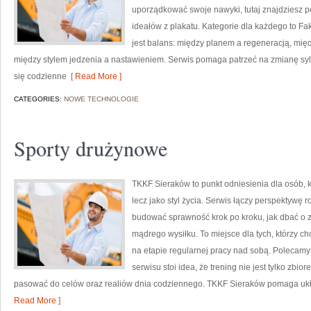
uporządkować swoje nawyki, tutaj znajdziesz 
ideałów z plakatu. Kategorie dla każdego to Fakt
jest balans: między planem a regeneracją, mię
między stylem jedzenia a nastawieniem. Serwis pomaga patrzeć na zmianę sylwe
się codzienne
[ Read More ]
CATEGORIES:
NOWE TECHNOLOGIE
Sporty drużynowe
TKKF Sieraków to punkt odniesienia dla osób, kt
lecz jako styl życia. Serwis łączy perspektywę 
budować sprawność krok po kroku, jak dbać o z
mądrego wysiłku. To miejsce dla tych, którzy ch
na etapie regularnej pracy nad sobą. Polecamy
serwisu stoi idea, że trening nie jest tylko zbi
pasować do celów oraz realiów dnia codziennego. TKKF Sieraków pomaga ukł
Read More ]