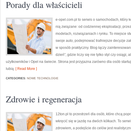
Porady dla właścicieli
e-opel.com.pl to serwis o samochodach, który k
nią związane: od codziennej eksploatacji, prze
modelach, rozwiązaniach i rynku. To miejsce st
swoje auto, podejmować trafniejsze decyzje za
w sposób praktyczny. Blog łączy zainteresowa
dzień”, gdzie liczy się nie tylko styl czy osiągi
użytkowników i Opel na świecie. Strona jest przyjazna zarówno dla osób startuj
lubią
[ Read More ]
CATEGORIES:
NOWE TECHNOLOGIE
Zdrowie i regeneracja
12ton.pl to przestrzeń dla osób, które chcą po
wkręcić się w jazdę na dwóch kółkach. To serwis
zdrowiem, a podejście do celów jest realistycz