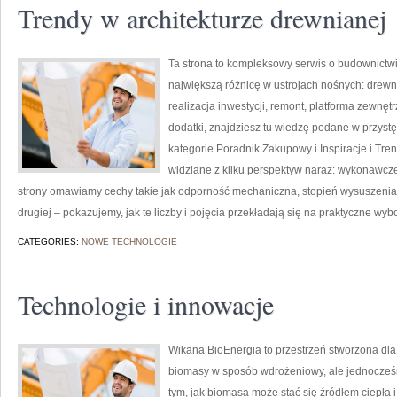
Trendy w architekturze drewnianej
Ta strona to kompleksowy serwis o budownictwi
największą różnicę w ustrojach nośnych: drewn
realizacja inwestycji, remont, platforma zewnęt
dodatki, znajdziesz tu wiedzę podane w przyst
kategorie Poradnik Zakupowy i Inspiracje i Tre
widziane z kilku perspektyw naraz: wykonawczej
strony omawiamy cechy takie jak odporność mechaniczna, stopień wysuszenia, 
drugiej – pokazujemy, jak te liczby i pojęcia przekładają się na praktyczne wy
CATEGORIES:
NOWE TECHNOLOGIE
Technologie i innowacje
Wikana BioEnergia to przestrzeń stworzona dla 
biomasy w sposób wdrożeniowy, ale jednocześn
tym, jak biomasa może stać się źródłem ciepła 