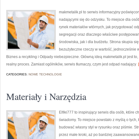
makmetalik.pl to serwis informacyjny poświęco
nadającymi się do odzysku. To miejsce dla osób i
rynek materiałów wtórnych, jak przygotować od
segregacji oraz dlaczego właściwe postępowa
środowiska, jak i dla budżetu. Strona skupia si
bezużyteczne rzeczy w wartość, jednocześnie w
Biznes a recykling i Odpady niebezpieczne. Główną ideą makmetalik.pl jest to, ż
realny proces. Zamiast ogólników, serwis tłumaczy, czym jest odpad nadający
[
CATEGORIES:
NOWE TECHNOLOGIE
Materiały i Narzędzia
Elfiki777 to inspirujący serwis dla osób, które
świadomy. To miejsce powstało z myślą o tych, k
budować własny styl w rysunku oraz piśmie. St
przez małe kroki, aż po bardziej zaawansowane