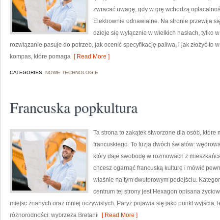
zwracać uwagę, gdy w grę wchodzą opłacalność 
Elektrownie odnawialne. Na stronie przewija si
dzieje się wyłącznie w wielkich hasłach, tylko w
rozwiązanie pasuje do potrzeb, jak ocenić specyfikację paliwa, i jak złożyć to 
kompas, które pomaga
[ Read More ]
CATEGORIES:
NOWE TECHNOLOGIE
Francuska popkultura
Ta strona to zakątek stworzone dla osób, które 
francuskiego. To fuzja dwóch światów: wędrow
który daje swobodę w rozmowach z mieszkańcami
chcesz ogarnąć francuską kulturę i mówić pewni
właśnie na tym dwutorowym podejściu. Kategorie
centrum tej strony jest Hexagon opisana życiowo
miejsc znanych oraz mniej oczywistych. Paryż pojawia się jako punkt wyjścia,
różnorodności: wybrzeża Bretanii
[ Read More ]