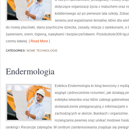
dotyczące organizacji życia z maluchem oraz 
toddlerowego aż po pierwsze lata szkoły. Zobac
serwisu jest wyjaśnianie tematów, które dla wi
do nowej placówki, stany psychiczne dziecka, zasady, relacja z opiekunami, a
żywieniem, snem, higieną, nawykami i bezpieczeństwem. Przedszkole309 łączy
czemu łatwiej
[ Read More ]
CATEGORIES:
NOWE TECHNOLOGIE
Endermologia
Estetica Endermologia to blog tworzony z myśl
wygląd i jednocześnie rozumieć, jak działają p
estetyka lekarska oraz które zabiegi gabinetow
doświadczenie pielęgnacyjną z informacjami 
zachodzących w skórze, tkankach i organizmie.
rozwiązania pewniej oraz unikać modowe hasła
rankingi i Recenzje zabiegów. W centrum zainteresowania znajduje się pielęgna