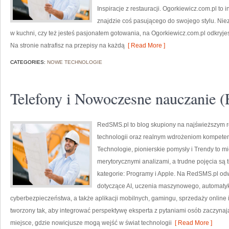
Inspiracje z restauracji. Ogorkiewicz.com.pl to 
znajdzie coś pasującego do swojego stylu. Niez
w kuchni, czy też jesteś pasjonatem gotowania, na Ogorkiewicz.com.pl odkryjes
Na stronie natrafisz na przepisy na każdą
[ Read More ]
CATEGORIES:
NOWE TECHNOLOGIE
Telefony i Nowoczesne nauczanie 
RedSMS.pl to blog skupiony na najświeższym r
technologii oraz realnym wdrożeniom kompete
Technologie, pionierskie pomysły i Trendy to mi
merytorycznymi analizami, a trudne pojęcia są
kategorie: Programy i Apple. Na RedSMS.pl od
dotyczące AI, uczenia maszynowego, automatyki
cyberbezpieczeństwa, a także aplikacji mobilnych, gamingu, sprzedaży online i
tworzony tak, aby integrować perspektywę eksperta z pytaniami osób zaczyna
miejsce, gdzie nowicjusze mogą wejść w świat technologii
[ Read More ]