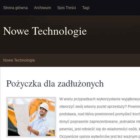
Strona główna
Archiwum
Spis Treści
Tagi
Nowe Technologie
Nowe Technologie
Pożyczka dla zadłużonych
W wielu przypadkach wykorzystanie wyjątkowyc
otworzyć swój własny punkt sprzedaży? Powinien
podstawa, nad która powinieneś pomyśleć troch
dosyć poprawnie zaprezentowane, jednakże mi
pewniej, jest odnieść się do wiadomości osób, kt
Oczywiście opinia wytwórców jest też ważnym p