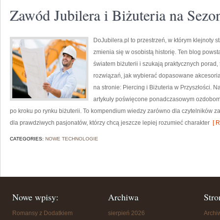
Zawód Jubilera i Biżuteria na Sezo
DoJubilera.pl to przestrzeń, w którym klejnoty s
zmienia się w osobistą historię. Ten blog powsta
światem biżuterii i szukają praktycznych pora
rozwiązań, jak wybierać dopasowane akcesoria 
na stronie: Piercing i Biżuteria w Przyszłości.
artykuły poświęcone ponadczasowym ozdobom, 
po kroku po rynku biżuterii. To kompendium wiedzy zarówno dla czytelników zac
dla prawdziwych pasjonatów, którzy chcą jeszcze lepiej rozumieć charakter
[ R
CATEGORIES:
NOWE TECHNOLOGIE
Nowe wpisy:
Archiwa
Stro
Romansy z Dodatkiem
sierpień 2026
Arch