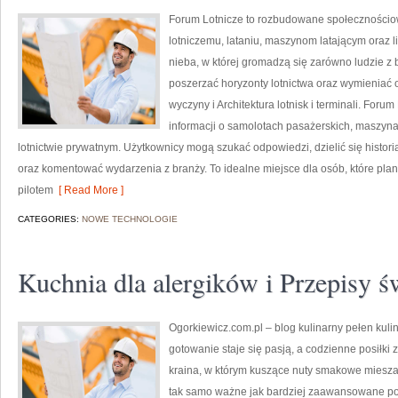
Forum Lotnicze to rozbudowane społecznościo
lotniczemu, lataniu, maszynom latającym oraz l
nieba, w której gromadzą się zarówno ludzie z 
poszerzać horyzonty lotnictwa oraz wymieniać 
wyczyny i Architektura lotnisk i terminali. For
informacji o samolotach pasażerskich, maszyna
lotnictwie prywatnym. Użytkownicy mogą szukać odpowiedzi, dzielić się histori
oraz komentować wydarzenia z branży. To idealne miejsce dla osób, które planu
pilotem
[ Read More ]
CATEGORIES:
NOWE TECHNOLOGIE
Kuchnia dla alergików i Przepisy ś
Ogorkiewicz.com.pl – blog kulinarny pełen kulin
gotowanie staje się pasją, a codzienne posiłki
kraina, w którym kuszące nuty smakowe mieszają
tak samo ważne jak bardziej zaawansowane pot