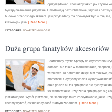
oprzyrządowań, chociażby takich jak czytniki 
bywają niezmiernie przydatne. Umożliwiają bezproblemowe, szybkie i bez wys
budowę przenośnego skanera, jaki przykładany ma obowiązek być w miejsce, 
kreskowy – jaka
[ Read More ]
CATEGORIES:
NOWE TECHNOLOGIE
Duża grupa fanatyków akcesoriów
Boardshorty mystic Sprzęty do czyszczenia uży
domach, ale także w manufakturach, sklepach, 
wirnikowe. To naturalnie dzięki nim możliwe je
momencie. Gdybyśmy chcieli wykonywać niektóre
dużo godzin a i tak sprzątanie nie byłoby tak d
też warto w takie urządzenia sprzątające się za
jest łatwiejsze. Wybór jest wielki, skutkiem tego także zdecydowanie, jakie ur
chcemy wybrać jest niekiedy dość trudnym zadaniem.
[ Read More ]
CATEGORIES:
NOWE TECHNOLOGIE