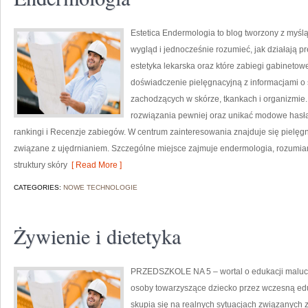
Estetica Endermologia to blog tworzony z myśl
wygląd i jednocześnie rozumieć, jak działają p
estetyka lekarska oraz które zabiegi gabinetow
doświadczenie pielęgnacyjną z informacjami 
zachodzących w skórze, tkankach i organizmie.
rozwiązania pewniej oraz unikać modowe hasła
rankingi i Recenzje zabiegów. W centrum zainteresowania znajduje się pielęgna
związane z ujędrnianiem. Szczególne miejsce zajmuje endermologia, rozumi
struktury skóry
[ Read More ]
CATEGORIES:
NOWE TECHNOLOGIE
Żywienie i dietetyka
PRZEDSZKOLE NA 5 – wortal o edukacji maluch
osoby towarzyszące dziecko przez wczesną edu
skupia się na realnych sytuacjach związanych z