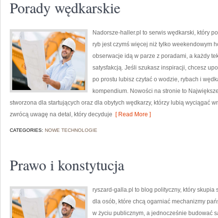
Porady wędkarskie
Nadorsze-haller.pl to serwis wędkarski, który p
ryb jest czymś więcej niż tylko weekendowym h
obserwacje idą w parze z poradami, a każdy te
satysfakcją. Jeśli szukasz inspiracji, chcesz u
po prostu lubisz czytać o wodzie, rybach i wędka
kompendium. Nowości na stronie to Największe
stworzona dla startujących oraz dla obytych wędkarzy, którzy lubią wyciągać wn
zwrócą uwagę na detal, który decyduje
[ Read More ]
CATEGORIES:
NOWE TECHNOLOGIE
Prawo i konstytucja
ryszard-galla.pl to blog polityczny, który skupia
dla osób, które chcą ogarniać mechanizmy pańs
w życiu publicznym, a jednocześnie budować sa