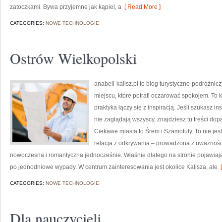
zatoczkami. Bywa przyjemne jak kąpiel, a
[ Read More ]
CATEGORIES:
NOWE TECHNOLOGIE
Ostrów Wielkopolski
anabell-kalisz.pl to blog turystyczno-podróżnic
miejscu, które potrafi oczarować spokojem. To 
praktyka łączy się z inspiracją. Jeśli szukasz i
nie zaglądają wszyscy, znajdziesz tu treści d
Ciekawe miasta to Śrem i Szamotuły. To nie jes
relacja z odkrywania – prowadzona z uważnością
nowoczesna i romantyczna jednocześnie. Właśnie dlatego na stronie pojawiają
po jednodniowe wypady. W centrum zainteresowania jest okolice Kalisza, ale
[
CATEGORIES:
NOWE TECHNOLOGIE
Dla nauczycieli