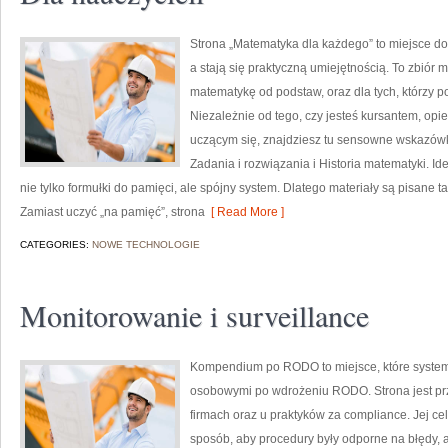
Strona „Matematyka dla każdego” to miejsce do ć
a stają się praktyczną umiejętnością. To zbiór 
matematykę od podstaw, oraz dla tych, którzy p
Niezależnie od tego, czy jesteś kursantem, opi
uczącym się, znajdziesz tu sensowne wskazówki
Zadania i rozwiązania i Historia matematyki. Id
nie tylko formułki do pamięci, ale spójny system. Dlatego materiały są pisane t
Zamiast uczyć „na pamięć”, strona
[ Read More ]
CATEGORIES:
NOWE TECHNOLOGIE
Monitorowanie i surveillance
Kompendium po RODO to miejsce, które syste
osobowymi po wdrożeniu RODO. Strona jest pr
firmach oraz u praktyków za compliance. Jej cel
sposób, aby procedury były odporne na błędy, 