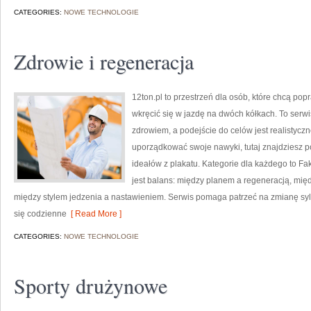
CATEGORIES:
NOWE TECHNOLOGIE
Zdrowie i regeneracja
12ton.pl to przestrzeń dla osób, które chcą po
wkręcić się w jazdę na dwóch kółkach. To serwis
zdrowiem, a podejście do celów jest realistycz
uporządkować swoje nawyki, tutaj znajdziesz 
ideałów z plakatu. Kategorie dla każdego to Fakt
jest balans: między planem a regeneracją, mię
między stylem jedzenia a nastawieniem. Serwis pomaga patrzeć na zmianę sylwe
się codzienne
[ Read More ]
CATEGORIES:
NOWE TECHNOLOGIE
Sporty drużynowe