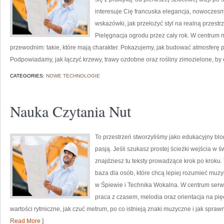
interesuje Cię francuska elegancja, nowoczesny
wskazówki, jak przełożyć styl na realną przestr
Pielęgnacja ogrodu przez cały rok. W centrum
przewodnim: takie, które mają charakter. Pokazujemy, jak budować atmosferę pop
Podpowiadamy, jak łączyć krzewy, trawy ozdobne oraz rośliny zimozielone, by
CATEGORIES:
NOWE TECHNOLOGIE
Nauka Czytania Nut
To przestrzeń stworzyliśmy jako edukacyjny bl
pasją. Jeśli szukasz prostej ścieżki wejścia w 
znajdziesz tu teksty prowadzące krok po kroku. T
baza dla osób, które chcą lepiej rozumieć muz
w Śpiewie i Technika Wokalna. W centrum serw
praca z czasem, melodia oraz orientacja na pię
wartości rytmiczne, jak czuć metrum, po co istnieją znaki muzyczne i jak sprawn
Read More ]