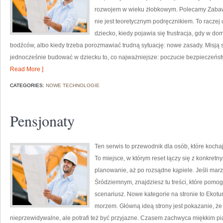
rozwojem w wieku żłobkowym. Polecamy Zabawy 
nie jest teoretycznym podręcznikiem. To raczej
dziecko, kiedy pojawia się frustracja, gdy w d
bodźców, albo kiedy trzeba porozmawiać trudną sytuację: nowe zasady. Misją 
jednocześnie budować w dziecku to, co najważniejsze: poczucie bezpieczeńst
Read More ]
CATEGORIES:
NOWE TECHNOLOGIE
Pensjonaty
Ten serwis to przewodnik dla osób, które kocha
To miejsce, w którym reset łączy się z konkret
planowanie, aż po rozsądne kąpiele. Jeśli ma
Śródziemnym, znajdziesz tu treści, które pom
scenariusz. Nowe kategorie na stronie to Ekotu
morzem. Główną ideą strony jest pokazanie, że
nieprzewidywalne, ale potrafi też być przyjazne. Czasem zachwyca miękkim p