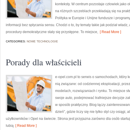
konteksty. W centrum pozostaje człowiek jako o
na różnych szczeblach przekładają się na prak
Polityka w Europie i Unijne fundusze i progra
informacji bez spłycania sensu. Chodzi o to, by tematy takie jak podział władz, 
procedury demokratyczne stały się przystępne. To miejsce,
[ Read More ]
CATEGORIES:
NOWE TECHNOLOGIE
Porady dla właścicieli
e-opel.com.pl to serwis o samochodach, który k
nią związane: od codziennej eksploatacji, prze
modelach, rozwiązaniach i rynku. To miejsce st
swoje auto, podejmować trafniejsze decyzje za
w sposób praktyczny. Blog łączy zainteresowa
dzień”, gdzie liczy się nie tylko styl czy osiągi
użytkowników i Opel na świecie. Strona jest przyjazna zarówno dla osób startuj
lubią
[ Read More ]