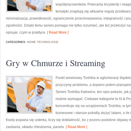
współpracowników. Polecamy Incydenty i reago
tematyki znajdują się aktualne reguły przetwarz
minimalizacja, prawidłowość, ograniczenie przechowywania, integralność i po
zgodności. Dzięki temu serwis pomaga nie tylko rozumieć, ale też przełożyć 
opisuje, czym w praktyce
[ Read More ]
CATEGORIES:
NOWE TECHNOLOGIE
Gry w Chmurze i Streaming
Punkt serwisowy Toshiba w aglomeracji śląskie
przyczynę problemu, a dopiero potem planujemy
Serwis Toshiba Katowice, ten opis pokaże, jak
realnie wymagać. Ciekawe kategorie to AI & Pro
koncentruje się na urządzeniach Toshiba, w tym
biznesowe i starsze potrafią służyć latami, o il
Kiedy pojawia się usterka, liczy się dokładność, bo z pozoru podobne objawy 
zasilania, układu chłodzenia, panelu
[ Read More ]