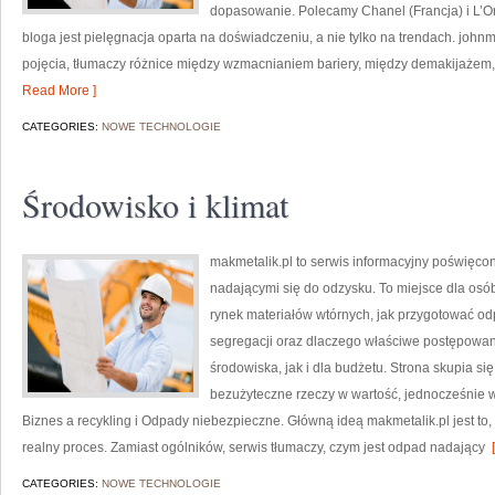
dopasowanie. Polecamy Chanel (Francja) i L’
bloga jest pielęgnacja oparta na doświadczeniu, a nie tylko na trendach. jo
pojęcia, tłumaczy różnice między wzmacnianiem bariery, między demakijażem,
Read More ]
CATEGORIES:
NOWE TECHNOLOGIE
Środowisko i klimat
makmetalik.pl to serwis informacyjny poświęco
nadającymi się do odzysku. To miejsce dla osób i
rynek materiałów wtórnych, jak przygotować od
segregacji oraz dlaczego właściwe postępowa
środowiska, jak i dla budżetu. Strona skupia si
bezużyteczne rzeczy w wartość, jednocześnie w
Biznes a recykling i Odpady niebezpieczne. Główną ideą makmetalik.pl jest to, ż
realny proces. Zamiast ogólników, serwis tłumaczy, czym jest odpad nadający
[
CATEGORIES:
NOWE TECHNOLOGIE