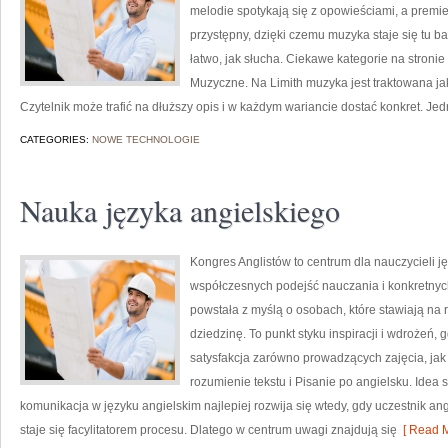
melodie spotykają się z opowieściami, a premie
przystępny, dzięki czemu muzyka staje się tu bar
łatwo, jak słucha. Ciekawe kategorie na stroni
Muzyczne. Na Limith muzyka jest traktowana jak
Czytelnik może trafić na dłuższy opis i w każdym wariancie dostać konkret. Je
CATEGORIES:
NOWE TECHNOLOGIE
Nauka języka angielskiego
Kongres Anglistów to centrum dla nauczycieli j
współczesnych podejść nauczania i konkretnyc
powstała z myślą o osobach, które stawiają na 
dziedzinę. To punkt styku inspiracji i wdrożeń, 
satysfakcja zarówno prowadzących zajęcia, jak
rozumienie tekstu i Pisanie po angielsku. Idea 
komunikacja w języku angielskim najlepiej rozwija się wtedy, gdy uczestnik an
staje się facylitatorem procesu. Dlatego w centrum uwagi znajdują się
[ Read M