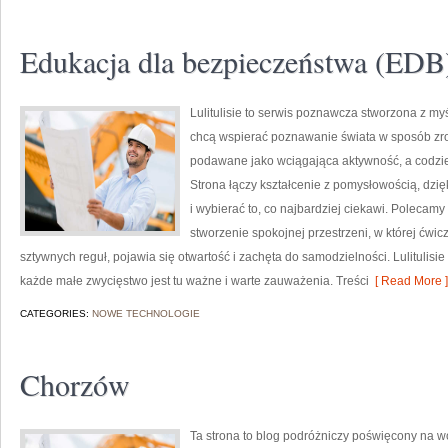
Edukacja dla bezpieczeństwa (EDB
Lulitulisie to serwis poznawcza stworzona z my
chcą wspierać poznawanie świata w sposób zro
podawane jako wciągająca aktywność, a codzie
Strona łączy kształcenie z pomysłowością, dzi
i wybierać to, co najbardziej ciekawi. Polecamy 
stworzenie spokojnej przestrzeni, w której ćwi
sztywnych reguł, pojawia się otwartość i zachęta do samodzielności. Lulituli
każde małe zwycięstwo jest tu ważne i warte zauważenia. Treści
[ Read More ]
CATEGORIES:
NOWE TECHNOLOGIE
Chorzów
Ta strona to blog podróżniczy poświęcony na w