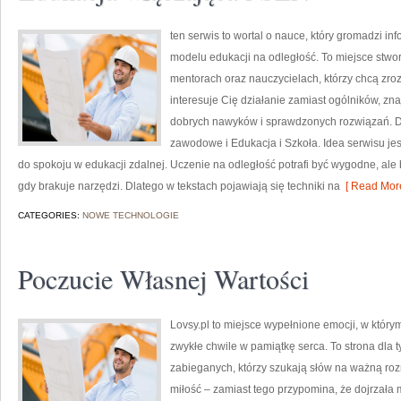
ten serwis to wortal o nauce, który gromadzi i
modelu edukacji na odległość. To miejsce stw
mentorach oraz nauczycielach, którzy chcą zro
interesuje Cię działanie zamiast ogólników, zna
dobrych nawyków i sprawdzonych rozwiązań. Do
zawodowe i Edukacja i Szkoła. Idea serwisu jes
do spokoju w edukacji zdalnej. Uczenie na odległość potrafi być wygodne, ale
gdy brakuje narzędzi. Dlatego w tekstach pojawiają się techniki na
[ Read More
CATEGORIES:
NOWE TECHNOLOGIE
Poczucie Własnej Wartości
Lovsy.pl to miejsce wypełnione emocji, w który
zwykłe chwile w pamiątkę serca. To strona dla ty
zabieganych, którzy szukają słów na ważną ro
miłość – zamiast tego przypomina, że dojrzała 