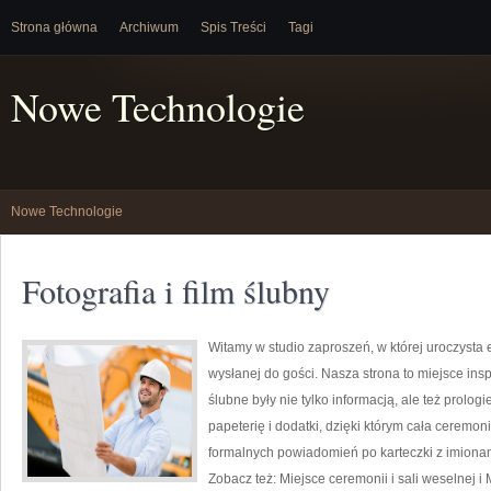
Strona główna
Archiwum
Spis Treści
Tagi
Nowe Technologie
Nowe Technologie
Fotografia i film ślubny
Witamy w studio zaproszeń, w której uroczysta
wysłanej do gości. Nasza strona to miejsce inspi
ślubne były nie tylko informacją, ale też prolo
papeterię i dodatki, dzięki którym cała ceremoni
formalnych powiadomień po karteczki z imionam
Zobacz też: Miejsce ceremonii i sali weselnej i 