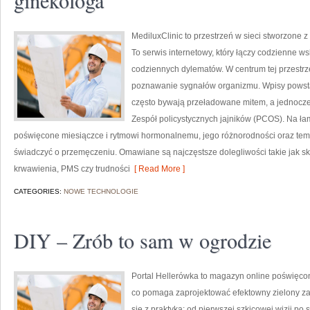
ginekologa
MediluxClinic to przestrzeń w sieci stworzone z
To serwis internetowy, który łączy codzienne 
codziennych dylematów. W centrum tej przestrze
poznawanie sygnałów organizmu. Wpisy powstaj
często bywają przeładowane mitem, a jednocześ
Zespół policystycznych jajników (PCOS). Na łam
poświęcone miesiączce i rytmowi hormonalnemu, jego różnorodności oraz tem
świadczyć o przemęczeniu. Omawiane są najczęstsze dolegliwości takie jak s
krwawienia, PMS czy trudności
[ Read More ]
CATEGORIES:
NOWE TECHNOLOGIE
DIY – Zrób to sam w ogrodzie
Portal Hellerówka to magazyn online poświęc
co pomaga zaprojektować efektowny zielony zak
się z praktyką: od pierwszej szkicowej wizji po s