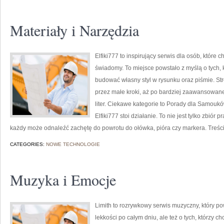
Materiały i Narzędzia
Elfiki777 to inspirujący serwis dla osób, które
świadomy. To miejsce powstało z myślą o tych, k
budować własny styl w rysunku oraz piśmie. St
przez małe kroki, aż po bardziej zaawansowane
liter. Ciekawe kategorie to Porady dla Samouków
Elfiki777 stoi działanie. To nie jest tylko zbiór
każdy może odnaleźć zachętę do powrotu do ołówka, pióra czy markera. Treś
CATEGORIES:
NOWE TECHNOLOGIE
Muzyka i Emocje
Limith to rozrywkowy serwis muzyczny, który po
lekkości po całym dniu, ale też o tych, którzy c