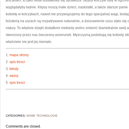
jest jeden, to jako detal dodatkowy się sprawdza. Gdyby kolczyki były w ogro
wyglądałyby ładnie. Klipsy noszą małe dzieci, nastolatki, a także starsze p
kobietę w kolczykach, nawet nie przywiązujemy do tego specjalnej wagi, bodaj
biżuterią na uszach są rozpatrywane naturalnie, a dziurawienie uszu stało si
natury. To właśnie dzięki dodatkom niekiedy wolno zmienić diametralnie swój 
stworzony przez nas ówczesny wizerunek. Mężczyzną podobają się kobiety, któr
właściwie nie jest jej niemało.
1.
mapa strony
2.
spis tresci
3.
teksty
4.
wpisy
5.
spis tresci
CATEGORIES:
NOWE TECHNOLOGIE
Comments are closed.