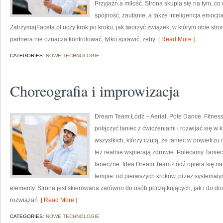
Przyjaźń a miłość. Strona skupia się na tym, c
spójność, zaufanie, a także inteligencja emocj
ZatrzymajFaceta.pl uczy krok po kroku, jak tworzyć związek, w którym obie stro
partnera nie oznacza kontrolować, tylko sprawić, żeby
[ Read More ]
CATEGORIES:
NOWE TECHNOLOGIE
Choreografia i improwizacja
Dream Team Łódź – Aerial, Pole Dance, Fitness 
połączyć taniec z ćwiczeniami i rozwijać się w 
wszystkich, którzy czują, że taniec w powietrzu o
też realnie wspierają zdrowie. Polecamy Taniec
taneczne. Idea Dream Team Łódź opiera się na
tempie: od pierwszych kroków, przez systemat
elementy. Strona jest skierowana zarówno do osób początkujących, jak i do d
rozwiązań
[ Read More ]
CATEGORIES:
NOWE TECHNOLOGIE