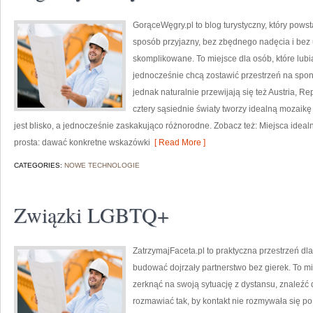
GorąceWęgry.pl to blog turystyczny, który pow
sposób przyjazny, bez zbędnego nadęcia i bez
skomplikowane. To miejsce dla osób, które lubi
jednocześnie chcą zostawić przestrzeń na spont
jednak naturalnie przewijają się też Austria, R
cztery sąsiednie światy tworzy idealną mozaikę 
jest blisko, a jednocześnie zaskakująco różnorodne. Zobacz też: Miejsca idealn
prosta: dawać konkretne wskazówki
[ Read More ]
CATEGORIES:
NOWE TECHNOLOGIE
Związki LGBTQ+
ZatrzymajFaceta.pl to praktyczna przestrzeń dla
budować dojrzały partnerstwo bez gierek. To m
zerknąć na swoją sytuację z dystansu, znaleźć
rozmawiać tak, by kontakt nie rozmywała się p