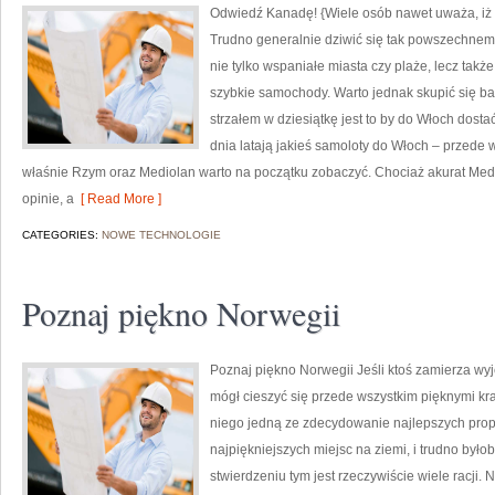
Odwiedź Kanadę! {Wiele osób nawet uważa, iż Ita
Trudno generalnie dziwić się tak powszechnem
nie tylko wspaniałe miasta czy plaże, lecz takż
szybkie samochody. Warto jednak skupić się b
strzałem w dziesiątkę jest to by do Włoch dost
dnia latają jakieś samoloty do Włoch – przede 
właśnie Rzym oraz Mediolan warto na początku zobaczyć. Chociaż akurat Medi
opinie, a
[ Read More ]
CATEGORIES:
NOWE TECHNOLOGIE
Poznaj piękno Norwegii
Poznaj piękno Norwegii Jeśli ktoś zamierza wy
mógł cieszyć się przede wszystkim pięknymi kra
niego jedną ze zdecydowanie najlepszych propo
najpiękniejszych miejsc na ziemi, i trudno byłob
stwierdzeniu tym jest rzeczywiście wiele racji.