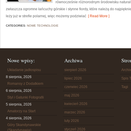
równocześnie różnorodnym środowisku naturaln
zwłaszcza ogromne łańcuchy górskie i słynne fiordy, które należą do najpiękn
leży już w strefie polarnej, więc możemy podziwiać
[ Read More ]
CATEGORIES:
NOWE TECHNOLOGIE
Nowe wpisy:
Archiwa
Stro
Układanie jadłospisu
sierpień 2026
Arch
8 sierpnia, 2026
lipiec 2026
Spis T
Romansy z Dodatkiem
czerwiec 2026
Tagi
6 sierpnia, 2026
maj 2026
Styl i Gatunki Fotografii
kwiecień 2026
5 sierpnia, 2026
Amatorzy na Start
marzec 2026
4 sierpnia, 2026
luty 2026
Góry Skandynawskie
styczeń 2026
(Skandynawia)