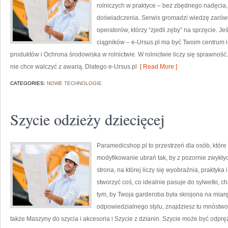
rolniczych w praktyce – bez zbędnego nadęcia, 
doświadczenia. Serwis gromadzi wiedzę zarówn
operatorów, którzy “zjedli zęby” na sprzęcie. Jeś
ciągników – e-Ursus.pl ma być Twoim centrum in
produktów i Ochrona środowiska w rolnictwie. W rolnictwie liczy się sprawność.
nie chce walczyć z awarią. Dlatego e-Ursus.pl
[ Read More ]
CATEGORIES:
NOWE TECHNOLOGIE
Szycie odzieży dziecięcej
Paramedicshop.pl to przestrzeń dla osób, któr
modyfikowanie ubrań tak, by z pozornie zwykłyc
strona, na której liczy się wyobraźnia, praktyk
stworzyć coś, co idealnie pasuje do sylwetki, c
tym, by Twoja garderoba była skrojona na miar
odpowiedzialnego stylu, znajdziesz tu mnóstwo
także Maszyny do szycia i akcesoria i Szycie z dzianin. Szycie może być odprę