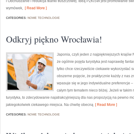
i Odchudzanie i redukcja tkanki tłuszczowej. Ideą PZKiSW jest promowanie 
wymówek,
[ Read More ]
CATEGORIES:
NOWE TECHNOLOGIE
Odkryj piękno Wrocławia!
Japonia, czyli jeden z najpiękniejszych krajó
że ogólnie pojęta turystyka jest naprawdę fant
tylko chce rzeczywiście ciekawie wykorzystać sw
obszerne pojęcie, że praktycznie każdy z nas zn
wpasuje się w jego indywidualne preferencje 
całym tym tematem nieco bliżej. Jeżeli w takim
turystyka, to zdecydowanie najatrakcyjniejszą dla nas propozycją na pewno m
jakiegokolwiek ciekawego miejsca. Na chwilę obecną
[ Read More ]
CATEGORIES:
NOWE TECHNOLOGIE