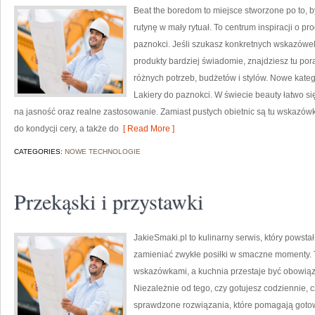
Beat the boredom to miejsce stworzone po to, 
rutynę w mały rytuał. To centrum inspiracji o p
paznokci. Jeśli szukasz konkretnych wskazówek,
produkty bardziej świadomie, znajdziesz tu por
różnych potrzeb, budżetów i stylów. Nowe katego
Lakiery do paznokci. W świecie beauty łatwo s
na jasność oraz realne zastosowanie. Zamiast pustych obietnic są tu wskazów
do kondycji cery, a także do
[ Read More ]
CATEGORIES:
NOWE TECHNOLOGIE
Przekąski i przystawki
JakieSmaki.pl to kulinarny serwis, który powsta
zamieniać zwykłe posiłki w smaczne momenty. To
wskazówkami, a kuchnia przestaje być obowiąz
Niezależnie od tego, czy gotujesz codziennie, c
sprawdzone rozwiązania, które pomagają gotow