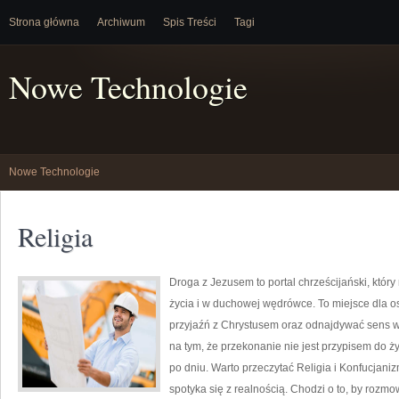
Strona główna
Archiwum
Spis Treści
Tagi
Nowe Technologie
Nowe Technologie
Religia
Droga z Jezusem to portal chrześcijański, kt
życia i w duchowej wędrówce. To miejsce dla os
przyjaźń z Chrystusem oraz odnajdywać sens w
na tym, że przekonanie nie jest przypisem do ż
po dniu. Warto przeczytać Religia i Konfucjan
spotyka się z realnością. Chodzi o to, by rozm