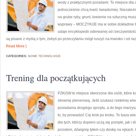
wody z praktycznymi poradami. To miejsce dla 
jednocześnie chcą łowić świadomiej. Niezależnie
na grube ryby, grunt, łowienie na sztuczną m
wyprawy – MOCZYKIJE ma w sobie dokładnie ten
udaje encyklopedii oderwanej od rzeczywistości.
są pisane z myślą o tym, żebyś po przeczytaniu mógł ruszyć na łowisko i od 
Read More ]
CATEGORIES:
NOWE TECHNOLOGIE
Trening dla początkujących
PZKiSW to miejsce stworzone dla osób, które k
siłownię plenerową. Jeśli szukasz rzetelnej w
posiadania drogiego sprzętu, a do tego marzysz 
to, by prowadzić Cię krok po kroku. To baza w
dla tych, którzy dopiero uczą się pompki, jak i 
przodem, dźwignię tyłem czy deskę na rękach. C