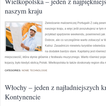
Wielkopolska – jeden z najpięknie
naszym kraju
Zwiedzanie malowniczej Portugalii Z całą pew
naszego kraju, a więc jeśli poszukujesz w tym
przykład spędzenie weekendu, powinieneś jak 
Dobrze, ale co szczególnie warto zobaczyć w W
Kalisz. Zasadniczo niewielu turystów odwiedza 
na dodatek bardzo stare. Kapitalny jest również
miejscowość, która słynie głównie z festiwalu muzycznego. Warto również poje
kojarzy, było kiedyś stolicą Polski. Wielkopolska to także doskonały region dla m
CATEGORIES:
NOWE TECHNOLOGIE
Włochy – jeden z najładniejszych 
Kontynencie