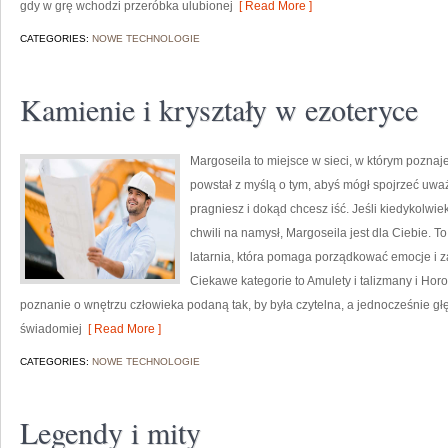
gdy w grę wchodzi przeróbka ulubionej
[ Read More ]
CATEGORIES:
NOWE TECHNOLOGIE
Kamienie i kryształy w ezoteryce
Margoseila to miejsce w sieci, w którym poznaj
powstał z myślą o tym, abyś mógł spojrzeć uważ
pragniesz i dokąd chcesz iść. Jeśli kiedykolwie
chwili na namysł, Margoseila jest dla Ciebie. To
latarnia, która pomaga porządkować emocje i 
Ciekawe kategorie to Amulety i talizmany i Ho
poznanie o wnętrzu człowieka podaną tak, by była czytelna, a jednocześnie głę
świadomiej
[ Read More ]
CATEGORIES:
NOWE TECHNOLOGIE
Legendy i mity