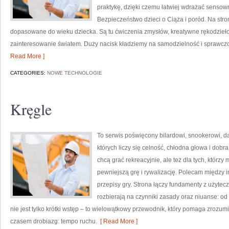
praktykę, dzięki czemu łatwiej wdrażać sensow
Bezpieczeństwo dzieci o Ciąża i poród. Na str
dopasowane do wieku dziecka. Są tu ćwiczenia zmysłów, kreatywne rękodzieło,
zainteresowanie światem. Duży nacisk kładziemy na samodzielność i sprawcz
Read More ]
CATEGORIES:
NOWE TECHNOLOGIE
Kręgle
To serwis poświęcony bilardowi, snookerowi, da
których liczy się celność, chłodna głowa i dobr
chcą grać rekreacyjnie, ale też dla tych, którz
pewniejszą grę i rywalizację. Polecam między i
przepisy gry. Strona łączy fundamenty z użyteczn
rozbierają na czynniki zasady oraz niuanse: od
nie jest tylko krótki wstęp – to wielowątkowy przewodnik, który pomaga zrozu
czasem drobiazg: tempo ruchu.
[ Read More ]