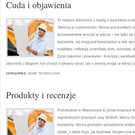
Cuda i objawienia
To miejsce stworzone z myślą o wędrówce prze
Stwórcą w codzienności. Strona jest punktem od
konsekwentnie kroczyć w wierze – nie tylko od ś
wyzwania. Jej misją jest towarzyszyć w taki sp
modlitwa i refleksja przenikały dom, rozmowy, d
Życie zakonne i powołanie i Kościoły i sanktuar
obecność z Bogiem. Nie chodzi o idealny obraz, ale o wierną drogę, w której cz
CATEGORIES:
NOWE TECHNOLOGIE
Produkty i recenzje
Przedszkole w Wielichowie to portal inspiracji
najmłodszych dzieciach oraz bliskich, którzy c
świadomy. Strona gromadzi sprawdzone podpow
opieki, a także tego, jak budować bezpieczną wi