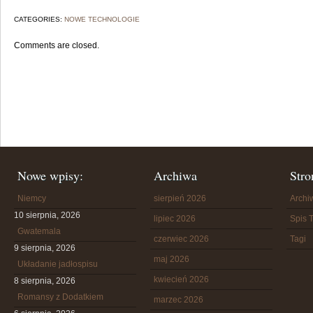
CATEGORIES:
NOWE TECHNOLOGIE
Comments are closed.
Nowe wpisy:
Archiwa
Stro
Niemcy
sierpień 2026
Arch
10 sierpnia, 2026
lipiec 2026
Spis T
Gwatemala
czerwiec 2026
Tagi
9 sierpnia, 2026
maj 2026
Układanie jadłospisu
kwiecień 2026
8 sierpnia, 2026
Romansy z Dodatkiem
marzec 2026