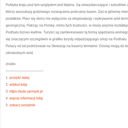
Polityka kraju pod tym względem jest fatalna. Są niewystarczające i szkodliwe
którzy wyszukują godziwego rozwiązania polecamy basen. Zaś w głównej mierz
podatków. Płaci się słono nie wyłącznie za eksploatację i wykrywanie wód ter
geologiczną. Patrząc na Polskę, mimo tych trudności, w miarę prężnie kształtu
Podhalu biznes kwitnie. Turyści są zainteresowani tą formą spędzania wolnego c
się znaczącym szczegółem w grafiku turysty odpędzającego urlop na Podhalu. P
Polacy od lat podróżowali na Słowację na baseny termalne. Dzisiaj mogą do te
zdrowotnych wód.
źródło:
———————————
1.
przejdź dalej
2.
artykuł tutaj
3.
https://auto-jarmark.pl
4.
więcej informacji tutaj
5.
zobacz poradnik