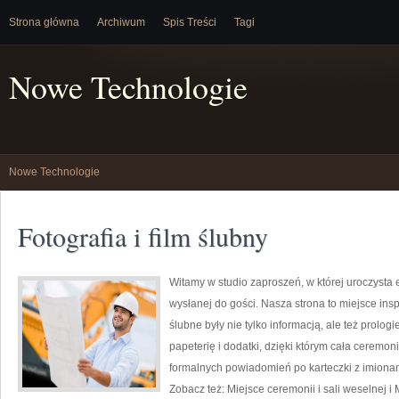
Strona główna
Archiwum
Spis Treści
Tagi
Nowe Technologie
Nowe Technologie
Fotografia i film ślubny
Witamy w studio zaproszeń, w której uroczysta
wysłanej do gości. Nasza strona to miejsce inspi
ślubne były nie tylko informacją, ale też prolo
papeterię i dodatki, dzięki którym cała ceremoni
formalnych powiadomień po karteczki z imionam
Zobacz też: Miejsce ceremonii i sali weselnej i 