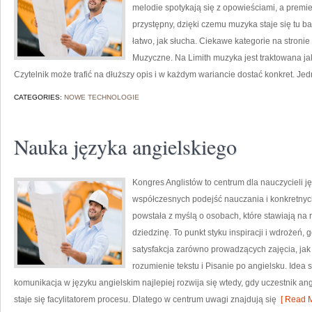
melodie spotykają się z opowieściami, a premie
przystępny, dzięki czemu muzyka staje się tu bar
łatwo, jak słucha. Ciekawe kategorie na stroni
Muzyczne. Na Limith muzyka jest traktowana jak
Czytelnik może trafić na dłuższy opis i w każdym wariancie dostać konkret. Je
CATEGORIES:
NOWE TECHNOLOGIE
Nauka języka angielskiego
Kongres Anglistów to centrum dla nauczycieli j
współczesnych podejść nauczania i konkretnyc
powstała z myślą o osobach, które stawiają na 
dziedzinę. To punkt styku inspiracji i wdrożeń, 
satysfakcja zarówno prowadzących zajęcia, jak
rozumienie tekstu i Pisanie po angielsku. Idea 
komunikacja w języku angielskim najlepiej rozwija się wtedy, gdy uczestnik an
staje się facylitatorem procesu. Dlatego w centrum uwagi znajdują się
[ Read M