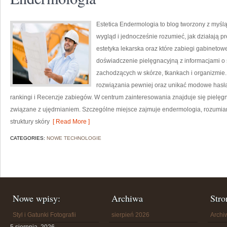
Estetica Endermologia to blog tworzony z myśl
wygląd i jednocześnie rozumieć, jak działają p
estetyka lekarska oraz które zabiegi gabinetow
doświadczenie pielęgnacyjną z informacjami 
zachodzących w skórze, tkankach i organizmie.
rozwiązania pewniej oraz unikać modowe hasła
rankingi i Recenzje zabiegów. W centrum zainteresowania znajduje się pielęgna
związane z ujędrnianiem. Szczególne miejsce zajmuje endermologia, rozumi
struktury skóry
[ Read More ]
CATEGORIES:
NOWE TECHNOLOGIE
Nowe wpisy:
Archiwa
Stro
Styl i Gatunki Fotografii
sierpień 2026
Arch