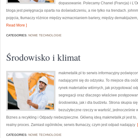
dopasowanie. Polecamy Chanel (Francja) i L’
bloga jest pielęgnacja oparta na doświadczeniu, a nie tylko na trendach. jo
pojęcia, tłumaczy różnice między wzmacnianiem bariery, między demakijażem,
Read More ]
CATEGORIES:
NOWE TECHNOLOGIE
Środowisko i klimat
makmetalik.pl to serwis informacyjny poświęco
nadającymi się do odzysku. To miejsce dla osób i
rynek materiałów wtórnych, jak przygotować od
segregacji oraz dlaczego właściwe postępowa
środowiska, jak i dla budżetu. Strona skupia si
bezużyteczne rzeczy w wartość, jednocześnie w
Biznes a recykling i Odpady niebezpieczne. Główną ideą makmetalik.pl jest to, ż
realny proces. Zamiast ogólników, serwis tłumaczy, czym jest odpad nadający
[
CATEGORIES:
NOWE TECHNOLOGIE