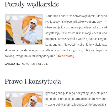
Porady wędkarskie
Nadorsze-haller.pl to serwis wędkarski, który p
ryb jest czymś więcej niż tylko weekendowym h
obserwacje idą w parze z poradami, a każdy te
satysfakcją. Jeśli szukasz inspiracji, chcesz u
po prostu lubisz czytać o wodzie, rybach i wędka
kompendium. Nowości na stronie to Największe
stworzona dla startujących oraz dla obytych wędkarzy, którzy lubią wyciągać wn
zwrócą uwagę na detal, który decyduje
[ Read More ]
CATEGORIES:
NOWE TECHNOLOGIE
Prawo i konstytucja
ryszard-galla.pl to blog polityczny, który skupia
dla osób, które chcą ogarniać mechanizmy pańs
w życiu publicznym, a jednocześnie budować sa