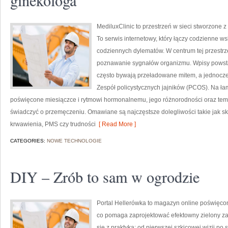
ginekologa
MediluxClinic to przestrzeń w sieci stworzone z
To serwis internetowy, który łączy codzienne 
codziennych dylematów. W centrum tej przestrze
poznawanie sygnałów organizmu. Wpisy powstaj
często bywają przeładowane mitem, a jednocześ
Zespół policystycznych jajników (PCOS). Na łam
poświęcone miesiączce i rytmowi hormonalnemu, jego różnorodności oraz tem
świadczyć o przemęczeniu. Omawiane są najczęstsze dolegliwości takie jak s
krwawienia, PMS czy trudności
[ Read More ]
CATEGORIES:
NOWE TECHNOLOGIE
DIY – Zrób to sam w ogrodzie
Portal Hellerówka to magazyn online poświęc
co pomaga zaprojektować efektowny zielony zak
się z praktyką: od pierwszej szkicowej wizji po s