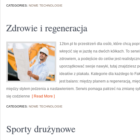
CATEGORIES:
NOWE TECHNOLOGIE
Zdrowie i regeneracja
12ton.pl to przestrzeń dla osób, które chcą po
wkręcić się w jazdę na dwóch kółkach. To serwis
zdrowiem, a podejście do celów jest realistycz
uporządkować swoje nawyki, tutaj znajdziesz 
ideałów z plakatu. Kategorie dla każdego to Fakt
jest balans: między planem a regeneracją, mię
między stylem jedzenia a nastawieniem. Serwis pomaga patrzeć na zmianę sylwe
się codzienne
[ Read More ]
CATEGORIES:
NOWE TECHNOLOGIE
Sporty drużynowe