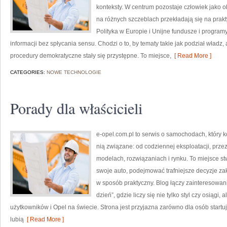
konteksty. W centrum pozostaje człowiek jako o
na różnych szczeblach przekładają się na prak
Polityka w Europie i Unijne fundusze i progra
informacji bez spłycania sensu. Chodzi o to, by tematy takie jak podział władz, 
procedury demokratyczne stały się przystępne. To miejsce,
[ Read More ]
CATEGORIES:
NOWE TECHNOLOGIE
Porady dla właścicieli
e-opel.com.pl to serwis o samochodach, który k
nią związane: od codziennej eksploatacji, prze
modelach, rozwiązaniach i rynku. To miejsce st
swoje auto, podejmować trafniejsze decyzje za
w sposób praktyczny. Blog łączy zainteresowa
dzień”, gdzie liczy się nie tylko styl czy osiągi
użytkowników i Opel na świecie. Strona jest przyjazna zarówno dla osób startuj
lubią
[ Read More ]