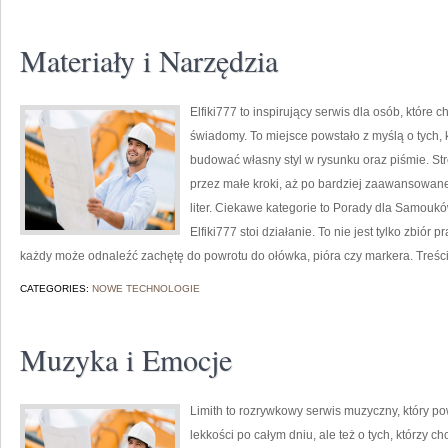
Materiały i Narzędzia
Elfiki777 to inspirujący serwis dla osób, które
świadomy. To miejsce powstało z myślą o tych, k
budować własny styl w rysunku oraz piśmie. St
przez małe kroki, aż po bardziej zaawansowane
liter. Ciekawe kategorie to Porady dla Samouków
Elfiki777 stoi działanie. To nie jest tylko zbiór
każdy może odnaleźć zachętę do powrotu do ołówka, pióra czy markera. Treś
CATEGORIES:
NOWE TECHNOLOGIE
Muzyka i Emocje
Limith to rozrywkowy serwis muzyczny, który po
lekkości po całym dniu, ale też o tych, którzy c