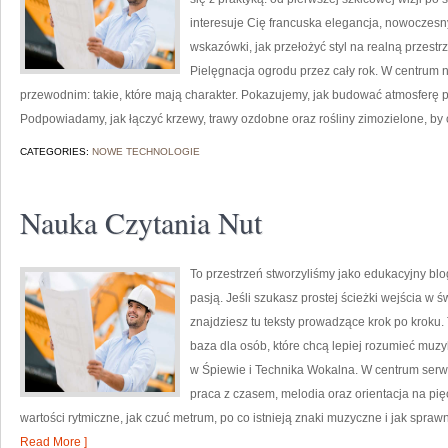
interesuje Cię francuska elegancja, nowoczesny
wskazówki, jak przełożyć styl na realną przestr
Pielęgnacja ogrodu przez cały rok. W centrum
przewodnim: takie, które mają charakter. Pokazujemy, jak budować atmosferę pop
Podpowiadamy, jak łączyć krzewy, trawy ozdobne oraz rośliny zimozielone, by
CATEGORIES:
NOWE TECHNOLOGIE
Nauka Czytania Nut
To przestrzeń stworzyliśmy jako edukacyjny bl
pasją. Jeśli szukasz prostej ścieżki wejścia w 
znajdziesz tu teksty prowadzące krok po kroku. T
baza dla osób, które chcą lepiej rozumieć muz
w Śpiewie i Technika Wokalna. W centrum serw
praca z czasem, melodia oraz orientacja na pię
wartości rytmiczne, jak czuć metrum, po co istnieją znaki muzyczne i jak sprawn
Read More ]