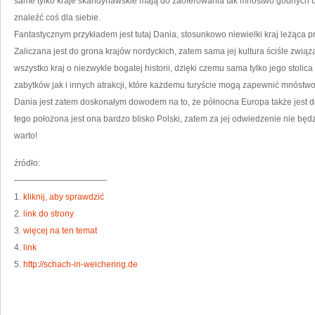
same tylko kraje skandynawskie mają do zaoferowania tak mnóstwo godnych u
znaleźć coś dla siebie.
Fantastycznym przykładem jest tutaj Dania, stosunkowo niewielki kraj leżąca 
Zaliczana jest do grona krajów nordyckich, zatem sama jej kultura ściśle związ
wszystko kraj o niezwykle bogatej historii, dzięki czemu sama tylko jego stol
zabytków jak i innych atrakcji, które każdemu turyście mogą zapewnić mnóstw
Dania jest zatem doskonałym dowodem na to, że północna Europa także jest
tego położona jest ona bardzo blisko Polski, zatem za jej odwiedzenie nie bę
warto!
źródło:
———————————
1.
kliknij, aby sprawdzić
2.
link do strony
3.
więcej na ten temat
4.
link
5.
http://schach-in-weichering.de