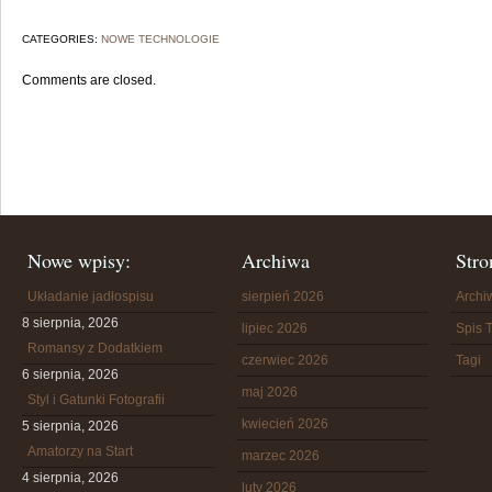
CATEGORIES:
NOWE TECHNOLOGIE
Comments are closed.
Nowe wpisy:
Archiwa
Stro
Układanie jadłospisu
sierpień 2026
Arch
8 sierpnia, 2026
lipiec 2026
Spis T
Romansy z Dodatkiem
czerwiec 2026
Tagi
6 sierpnia, 2026
maj 2026
Styl i Gatunki Fotografii
kwiecień 2026
5 sierpnia, 2026
Amatorzy na Start
marzec 2026
4 sierpnia, 2026
luty 2026