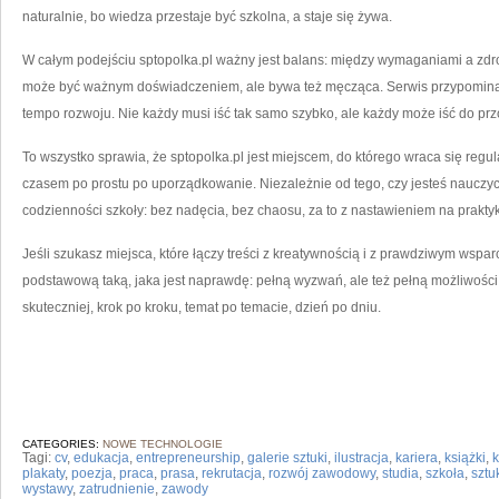
naturalnie, bo wiedza przestaje być szkolna, a staje się żywa.
W całym podejściu sptopolka.pl ważny jest balans: między wymaganiami a z
może być ważnym doświadczeniem, ale bywa też męcząca. Serwis przypomina, 
tempo rozwoju. Nie każdy musi iść tak samo szybko, ale każdy może iść do prz
To wszystko sprawia, że sptopolka.pl jest miejscem, do którego wraca się regu
czasem po prostu po uporządkowanie. Niezależnie od tego, czy jesteś nauczy
codzienności szkoły: bez nadęcia, bez chaosu, za to z nastawieniem na prakty
Jeśli szukasz miejsca, które łączy treści z kreatywnością i z prawdziwym wspa
podstawową taką, jaka jest naprawdę: pełną wyzwań, ale też pełną możliwości.
skuteczniej, krok po kroku, temat po temacie, dzień po dniu.
CATEGORIES:
NOWE TECHNOLOGIE
Tagi:
cv
,
edukacja
,
entrepreneurship
,
galerie sztuki
,
ilustracja
,
kariera
,
książki
,
k
plakaty
,
poezja
,
praca
,
prasa
,
rekrutacja
,
rozwój zawodowy
,
studia
,
szkoła
,
szt
wystawy
,
zatrudnienie
,
zawody