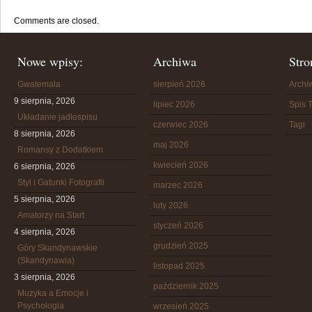
Comments are closed.
Nowe wpisy:
Archiwa
Stro
Gwatemala
sierpień 2026
Arch
9 sierpnia, 2026
lipiec 2026
Spis T
Układanie jadłospisu
czerwiec 2026
Tagi
8 sierpnia, 2026
maj 2026
Romansy z Dodatkiem
kwiecień 2026
6 sierpnia, 2026
Styl i Gatunki Fotografii
marzec 2026
5 sierpnia, 2026
luty 2026
Amatorzy na Start
styczeń 2026
4 sierpnia, 2026
grudzień 2025
Góry Skandynawskie
(Skandynawia)
listopad 2025
3 sierpnia, 2026
październik 2025
Muzyka a Emocje i
Psychologia
wrzesień 2025