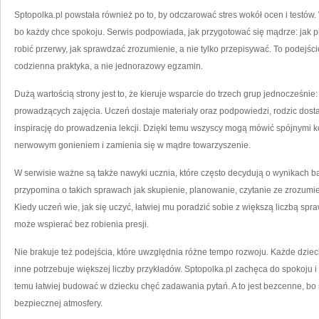
Sptopolka.pl powstała również po to, by odczarować stres wokół ocen i testów
bo każdy chce spokoju. Serwis podpowiada, jak przygotować się mądrze: jak pl
robić przerwy, jak sprawdzać zrozumienie, a nie tylko przepisywać. To podejśc
codzienna praktyka, a nie jednorazowy egzamin.
Dużą wartością strony jest to, że kieruje wsparcie do trzech grup jednocześni
prowadzących zajęcia. Uczeń dostaje materiały oraz podpowiedzi, rodzic dostaj
inspirację do prowadzenia lekcji. Dzięki temu wszyscy mogą mówić spójnymi k
nerwowym gonieniem i zamienia się w mądre towarzyszenie.
W serwisie ważne są także nawyki ucznia, które często decydują o wynikach ba
przypomina o takich sprawach jak skupienie, planowanie, czytanie ze zrozumie
Kiedy uczeń wie, jak się uczyć, łatwiej mu poradzić sobie z większą liczbą spr
może wspierać bez robienia presji.
Nie brakuje też podejścia, które uwzględnia różne tempo rozwoju. Każde dziec
inne potrzebuje większej liczby przykładów. Sptopolka.pl zachęca do spokoju i
temu łatwiej budować w dziecku chęć zadawania pytań. A to jest bezcenne, bo
bezpiecznej atmosfery.