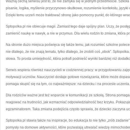
Ważną cechą serwisu jest to, że nie zamyka się w jednym przedmiocie. Szkoła
pisanie, logika, myślenie przyczynowo-skutkowe, rozumienie kontekstu, języki
Dzięki temu uczeń może traktować stronę jako pomocny punkt, do którego wrac
Sptopolka.pl nie obiecuje magii. Zamiast tego daje spójny plan. Uczy, że post
zamienić naukę w nawyk, a nie w przymus. Dla wielu rodzin to zmiana, która pr
Na stronie dużo miejsca poświęca się także temu, jak rozumieć szkolne polece
nie dlatego, że nie znają tematu, tylko dlatego, że zrobili coś „obok”. Sptopol
słowa. To prosta umiejętność, która potrafi podnieść wyniki bardziej niż doda
Serwis wspiera również nauczycieli w codziennej pracy: w przygotowaniu zaj
motywacji uczniów. Nauczyciel dostaje gotowe rozwiązania, które może dopas
pomaga skupić się na tym, co najważniejsze: na dziecku i na procesie uczenia.
Dla rodziców ważne jest też wsparcie w komunikacji ze szkołą. Strona pomaga
reagować na trudności, jak wzmacniać odpowiedzialność bez krzyku. Pokazuje,
egzaminatorem. Taka zmiana podejścia często sprawia, że dziecko zaczyna ucz
Sptopolka.pl stawia także na inspiracje, bo edukacja to nie tylko „zrób zadan
pomysły na domowe aktywności, które pozwalają utrwalać wiedzę mimochodem