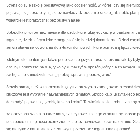
Strona opisuje szkołę podstawową jako codzienność, w której liczy się nie tylko
pojawiają się treści o tym, jak rozmawiać z dzieckiem o szkole, jak zrobić plan
wsparcie jest praktyczne: bez pustych haseł.
Sptopolka.pl to również miejsce dla osób, które lubią edukację w bardziej anga
tygodnie, dzięki którym lekcje mogą stać się bardziej dynamiczne. Dzieci chętnie
serwis stawia na odwołania do sytuacji domowych, które pomagają łączyć wied
Istotnym elementem jest także podejście do języka: treści są pisane tak, by był
o to, by upraszczać na siłę, tylko by tłumaczyć w sposób, który nie zniechęca. To
zachęca do samodzielności: „spróbuj, sprawdź, popraw, wróć”.
Serwis pomaga też w momentach, gdy trzeba szybko zareagować: niespodziew
kluczowe jest wybranie najważniejszych tematów. Sptopolka.pl uczy takiego pode
dam rady” pojawia się „zrobię krok po kroku”. To właśnie takie drobne zmiany r
Współczesna szkoła to także narzędzia cyfrowe. Dlatego w naturalny sposób po
potrzebuje umiejętności oceny źródeł, ale też równowagi: czas na ekranie. Spt
się nie tylko z nauki, ale też z zdrowych przerw. Bez tego trudno o pamięć.