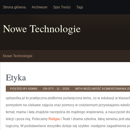
Strona główna
Archiwum
Spis Treści
Tagi
Nowe Technologie
Nowe Technologie
Etyka
E
POSTED BY ADMIN
ON STY - 11 - 2026
WITH
MOŻLIWOŚĆ KOMENTOWANIA
Z
sptopolka.pl to praktyczna platforma poświęcona temu, co w edukacji w klasac
pomysłom na ciekawe zajęcia oraz pomocy w codziennym przyswajaniu wiedzy.
temat, mama i tata znajdzie narzędzia do mądrego wspierania, a nauczyciel d
lekcji i poza nią. Polecamy
Religia
i Teatr i drama szkolna. Ideą serwisu jest uł
logiczny. W podstawówce wszystko dzieje się szybko: następne zagadnienia po