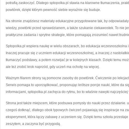
potrafią zaskoczyć. Dlatego sptopolka.pl stawia na klarowne tłumaczenia, pra
powtórek, dzięki którym pewność siebie wyraźnie się buduje.
Na stronie znajdziesz materiały edukacyjne przygotowane tak, by odpowiadały
wiedzy, powtórki przed sprawdzianem, a także szukanie ciekawostek. To nie je
praktyczne zadania i sprytne strategie, które pomagają zrozumieć nawet trudnie
Sptopolka.pl wspiera naukę w wielu obszarach, bo edukacja wczesnoszkolna i 
Inaczej pracuje się z uczniem edukacji wczesnoszkolnej, a inaczej z nastolatki
tłumaczyć podstawy, a potem rozwijać je w kolejnych klasach. Dzięki temu moż
ale też zrobić krok naprzód, gdy uczeń ma ochotę na więcej.
Ważnym filarem strony są pomocne zasoby do powtórek. Ćwiczenie po lekcjac
Serwis pomaga to uporządkować, proponując krótsze porcje nauki, które da s
informacjami, sptopolka.pl zachęca do rytmu, bo to właśnie nawyki najczęściej
Strona jest także miejscem, które podsuwa pomysły do nauki przez działanie. 
czegoś dotknąć, dlatego obok typowych ćwiczeń pojawiają się inspiracje na z
eksperyment, która łączy zabawę z uczeniem się. Dzięki temu szkoła przestaje 
zeszytem, a zaczyna być przygodą.