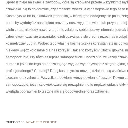
Sporo istnieje na świecie zawodów, które są kreowane przede wszystkim z myś
R
człowieka. Są to doktorowie, czy architekci wnętrz, a w następstwie tego są to t
Kosmetyczka bo to jakkolwiek jednostka, w której ręce oddajemy się po to, żeb
po to, by wydobyć z nas piękno oraz aby nasz wygląd o wiele lub przynajmniej 
wielu z nas, niekiedy nawet z tego nie zdajemy sobie sprawy, niemniej jednak 
człowiekowi czuć się wspaniale, jeżeli oczywiście stworzony przez nas wyglą
kosmetyczny Lublin. Wobec tego właśnie kosmetyczka i korzystanie z usług kos
niekiedy wręcz kolosalne dla nas korzyści. Jakie to korzyści? Otóż w głównej 
samopoczucie, czy również lepsze samopoczucie Chodzi o to, że każdy człowi
humor, a jeżeli do tego polepsza to jego wygląd wydobywając z niego piękno,
profesjonalnego? Co dalej? Dalej kosmetyczka oraz jej działania są właściwe
czasami oraz zdrowia. Wszystko albowiem tworzy pewien łańcuszek. Pewne z
samopoczucie, jeżeli człowiek czuje się porządniej no to prędzej widać efekty l
wygląda poprawniej to też żyje mu się odpowiedniej oraz zdrowiej.
CATEGORIES:
NOWE TECHNOLOGIE