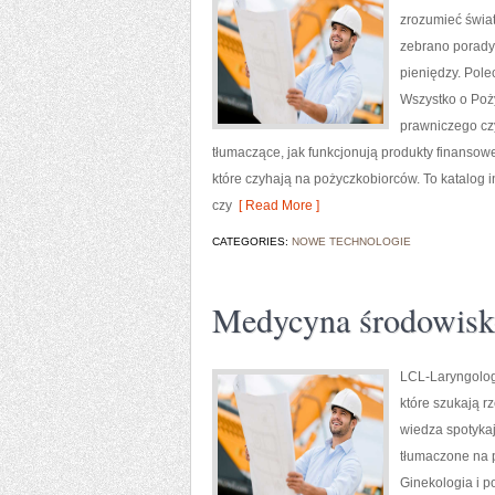
zrozumieć świat
zebrano porady
pieniędzy. Pol
Wszystko o Poż
prawniczego cz
tłumaczące, jak funkcjonują produkty finanso
które czyhają na pożyczkobiorców. To katalog i
czy
[ Read More ]
CATEGORIES:
NOWE TECHNOLOGIE
Medycyna środowisk
LCL-Laryngolog.
które szukają r
wiedza spotykaj
tłumaczone na p
Ginekologia i p