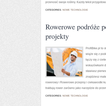
przenosić swoje rośliny. Każdy tekst przygotowa
CATEGORIES:
NOWE TECHNOLOGIE
Rowerowe podróże po
projekty
ProfiBike.pl to
wiąże się z po
łączy się z rzet
wskazówkami dl
stawiasz pierwsz
znajdziesz mate
rowerowy i Rowerowe przepisy i ciekawostki kul
traktują rower zarówno jako narzędzie do przem
CATEGORIES:
NOWE TECHNOLOGIE