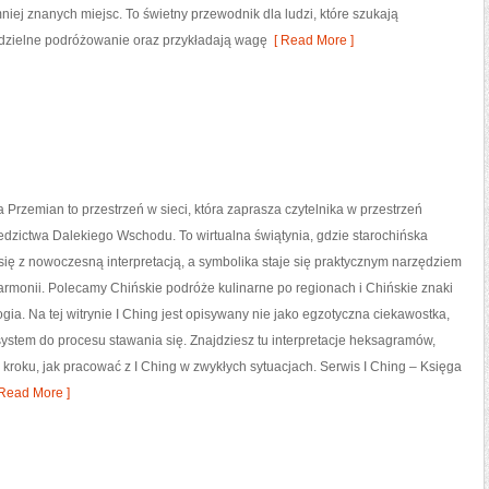
ej znanych miejsc. To świetny przewodnik dla ludzi, które szukają
odzielne podróżowanie oraz przykładają wagę
[ Read More ]
a Przemian to przestrzeń w sieci, która zaprasza czytelnika w przestrzeń
dzictwa Dalekiego Wschodu. To wirtualna świątynia, gdzie starochińska
się z nowoczesną interpretacją, a symbolika staje się praktycznym narzędziem
rmonii. Polecamy Chińskie podróże kulinarne po regionach i Chińskie znaki
ogia. Na tej witrynie I Ching jest opisywany nie jako egzotyczna ciekawostka,
system do procesu stawania się. Znajdziesz tu interpretacje heksagramów,
o kroku, jak pracować z I Ching w zwykłych sytuacjach. Serwis I Ching – Księga
Read More ]