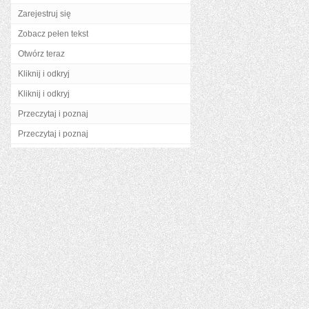
Zarejestruj się
Zobacz pełen tekst
Otwórz teraz
Kliknij i odkryj
Kliknij i odkryj
Przeczytaj i poznaj
Przeczytaj i poznaj