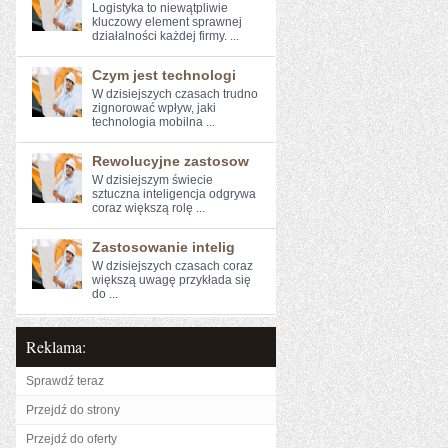
Logistyka to niewątpliwie
kluczowy element sprawnej
działalności każdej firmy. ...
Czym jest technologi
W dzisiejszych czasach‍ trudno
zignorować wpływ,‍ jaki‌
technologia mobilna ...
Rewolucyjne zastosow
W dzisiejszym świecie
sztuczna inteligencja‌ odgrywa
coraz większą​ rolę ...
Zastosowanie intelig
W dzisiejszych czasach coraz
‍większą​ uwagę ⁣przykłada się
do ...
Reklama:
Sprawdź teraz
Przejdź do strony
Przejdź do oferty