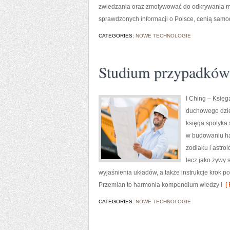
zwiedzania oraz zmotywować do odkrywania mni
sprawdzonych informacji o Polsce, cenią sam
CATEGORIES:
NOWE TECHNOLOGIE
Studium przypadków
I Ching – Księg
duchowego dzie
księga spotyka 
w budowaniu ha
zodiaku i astrol
lecz jako żywy 
wyjaśnienia układów, a także instrukcje krok p
Przemian to harmonia kompendium wiedzy i
[ 
CATEGORIES:
NOWE TECHNOLOGIE