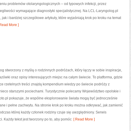
niu problemów otolaryngologicznych – od typowych infekcji, przez
legliwości wymagające diagnostyki specjalistycznej. Na LCL-Laryngolog.pl
ak i bardziej szczegółowe artykuły, które wyjaśniają krok po kroku na temat
Read More ]
blog stworzony z myślą o rodzinnych podróżach, który łączy w sobie inspiracje,
zówki oraz opisy interesujących miejsc na całym świecie. To platforma, gdzie
ce rzetelnych treści znajdą kompendium wiedzy po świecie podróży z
nieco starszymi pociechami. Turystycznie polecamy Województwo opolskie i
loto.pl pokazuje, że wspólne eksplorowanie świata mogą być jednocześnie
ane i pełne zachwytu. Na stronie krok po kroku można odkrywać, jak zamienić
dczas której każdy członek rodziny czuje się uwzględniony. Serwis
ci. Każdy tekst jest tworzony po to, aby pomóc
[ Read More ]