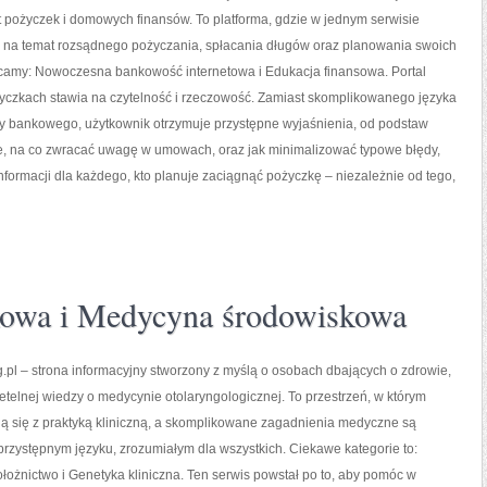
 pożyczek i domowych finansów. To platforma, gdzie w jednym serwisie
 na temat rozsądnego pożyczania, spłacania długów oraz planowania swoich
ecamy: Nowoczesna bankowość internetowa i Edukacja finansowa. Portal
yczkach stawia na czytelność i rzeczowość. Zamiast skomplikowanego języka
y bankowego, użytkownik otrzymuje przystępne wyjaśnienia, od podstaw
we, na co zwracać uwagę w umowach, oraz jak minimalizować typowe błędy,
nformacji dla każdego, kto planuje zaciągnąć pożyczkę – niezależnie od tego,
owa i Medycyna środowiskowa
pl – strona informacyjny stworzony z myślą o osobach dbających o zdrowie,
zetelnej wiedzy o medycynie otolaryngologicznej. To przestrzeń, w którym
ą się z praktyką kliniczną, a skomplikowane zagadnienia medyczne są
rzystępnym języku, zrozumiałym dla wszystkich. Ciekawe kategorie to:
ołożnictwo i Genetyka kliniczna. Ten serwis powstał po to, aby pomóc w