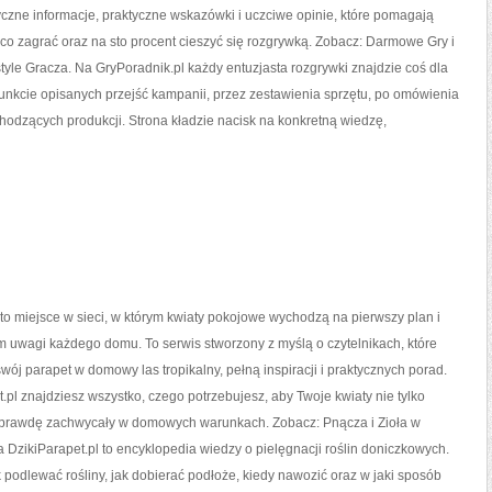
czne informacje, praktyczne wskazówki i uczciwe opinie, które pomagają
o zagrać oraz na sto procent cieszyć się rozgrywką. Zobacz: Darmowe Gry i
style Gracza. Na GryPoradnik.pl każdy entuzjasta rozgrywki znajdzie coś dla
punkcie opisanych przejść kampanii, przez zestawienia sprzętu, po omówienia
odzących produkcji. Strona kładzie nacisk na konkretną wiedzę,
 to miejsce w sieci, w którym kwiaty pokojowe wychodzą na pierwszy plan i
um uwagi każdego domu. To serwis stworzony z myślą o czytelnikach, które
wój parapet w domowy las tropikalny, pełną inspiracji i praktycznych porad.
.pl znajdziesz wszystko, czego potrzebujesz, aby Twoje kwiaty nie tylko
naprawdę zachwycały w domowych warunkach. Zobacz: Pnącza i Zioła w
a DzikiParapet.pl to encyklopedia wiedzy o pielęgnacji roślin doniczkowych.
k podlewać rośliny, jak dobierać podłoże, kiedy nawozić oraz w jaki sposób