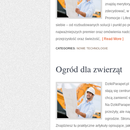
znajdą merytory
zdecydować, w c
Promocje i Life
siebie – od rozbudowanych solucji i punkt po 
najważniejszych premier oraz omówienia nadch
przejrzystość oraz świeżość,
[ Read More ]
CATEGORIES:
NOWE TECHNOLOGIE
Ogród dla zwierząt
DzikiParapet.pl
stają się centr
chcą zamienić s
Na DzikiParapet
przeżyły, ale 
ogrodzie. Stron
Znajdziesz tu praktyczne artykuły opisujące, ja