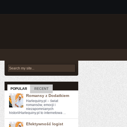
POPULAR
RECENT
Romansy z Dodatkiem
Harlequiny.pl – świat
romansów, emocji i
niezapomnianych
historiiHarlequiny.pl to internetowa ...
Efektywność logist