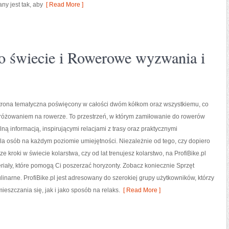
ny jest tak, aby
[ Read More ]
 świecie i Rowerowe wyzwania i
 strona tematyczna poświęcony w całości dwóm kółkom oraz wszystkiemu, co
dróżowaniem na rowerze. To przestrzeń, w którym zamiłowanie do rowerów
elną informacją, inspirującymi relacjami z trasy oraz praktycznymi
a osób na każdym poziomie umiejętności. Niezależnie od tego, czy dopiero
e kroki w świecie kolarstwa, czy od lat trenujesz kolarstwo, na ProfiBike.pl
riały, które pomogą Ci poszerzać horyzonty. Zobacz koniecznie Sprzęt
inarne. ProfiBike.pl jest adresowany do szerokiej grupy użytkowników, którzy
ieszczania się, jak i jako sposób na relaks.
[ Read More ]