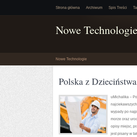
Strona główna
Archiwum
Spis Treści
Ta
Nowe Technologi
Nowe Technologie
Polska z Dzieciństw
uMichalika – Po
najciekawszych 
wypady po najpi
morze oraz uro
opisy miejsc, p
jest pisany w t