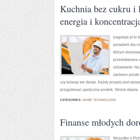
Kuchnia bez cukru i 
energia i koncentracj
Izagotuje.pl to
poradami dla os
którym domowa 
przedstawiane w
odżywianie. Na
zarówno proste 
czy kolację we dwoje. Każdy przepis jest opis
przygotować apetyczny posiłek. Strona stawia
[
CATEGORIES:
NOWE TECHNOLOGIE
Finanse młodych doro
Wszystko o Poży