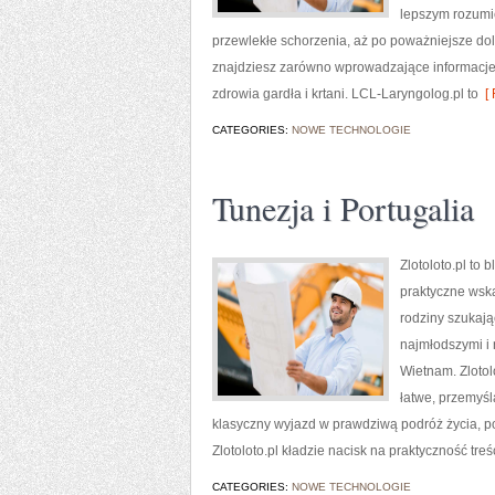
lepszym rozumie
przewlekłe schorzenia, aż po poważniejsze do
znajdziesz zarówno wprowadzające informacje, j
zdrowia gardła i krtani. LCL-Laryngolog.pl to
[ 
CATEGORIES:
NOWE TECHNOLOGIE
Tunezja i Portugalia
Zlotoloto.pl to 
praktyczne wska
rodziny szukają
najmłodszymi i 
Wietnam. Zloto
łatwe, przemyśl
klasyczny wyjazd w prawdziwą podróż życia, po
Zlotoloto.pl kładzie nacisk na praktyczność treś
CATEGORIES:
NOWE TECHNOLOGIE