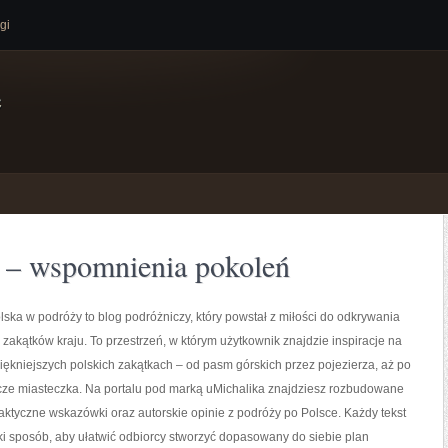
gi
e
a – wspomnienia pokoleń
lska w podróży to blog podróżniczy, który powstał z miłości do odkrywania
zakątków kraju. To przestrzeń, w którym użytkownik znajdzie inspiracje na
ękniejszych polskich zakątkach – od pasm górskich przez pojezierza, aż po
cze miasteczka. Na portalu pod marką uMichalika znajdziesz rozbudowane
raktyczne wskazówki oraz autorskie opinie z podróży po Polsce. Każdy tekst
aki sposób, aby ułatwić odbiorcy stworzyć dopasowany do siebie plan