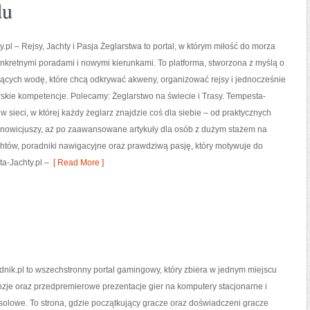
du
.pl – Rejsy, Jachty i Pasja Żeglarstwa to portal, w którym miłość do morza
onkretnymi poradami i nowymi kierunkami. To platforma, stworzona z myślą o
ących wodę, które chcą odkrywać akweny, organizować rejsy i jednocześnie
rskie kompetencje. Polecamy: Żeglarstwo na świecie i Trasy. Tempesta-
t w sieci, w której każdy żeglarz znajdzie coś dla siebie – od praktycznych
nowicjuszy, aż po zaawansowane artykuły dla osób z dużym stażem na
achtów, poradniki nawigacyjne oraz prawdziwą pasję, który motywuje do
a-Jachty.pl –
[ Read More ]
nik.pl to wszechstronny portal gamingowy, który zbiera w jednym miejscu
enzje oraz przedpremierowe prezentacje gier na komputery stacjonarne i
olowe. To strona, gdzie początkujący gracze oraz doświadczeni gracze