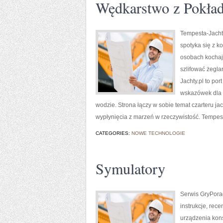
Wędkarstwo z Pokła
Tempesta-Jachty
spotyka się z k
osobach kochaj
szlifować żegla
Jachty.pl to por
wskazówek dla 
wodzie. Strona łączy w sobie temat czarteru j
wypłynięcia z marzeń w rzeczywistość. Tempest
CATEGORIES:
NOWE TECHNOLOGIE
Symulatory
Serwis GryPorad
instrukcje, rec
urządzenia kons