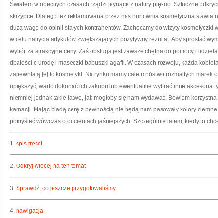
TA
Światem w obecnych czasach rządzi płynące z natury piękno. Sztuczne odkryci
NI
DO
skrzypce. Dlatego też reklamowana przez nas hurtownia kosmetyczna stawia n
NA
OR
dużą wagę do opinii stałych kontrahentów. Zachęcamy do wizyty kosmetyczki w
BE
NA
w celu nabycia artykułów zwiększających pozytywny rezultat. Aby sprostać wy
WY
wybór za atrakcyjne ceny. Zaś obsługa jest zawsze chętna do pomocy i udzie
dbałości o urodę i maseczki babuszki agafii. W czasach rozwoju, każda kobiet
zapewniają jej to kosmetyki. Na rynku mamy całe mnóstwo rozmaitych marek o
upiększyć, warto dokonać ich zakupu lub ewentualnie wybrać inne akcesoria typ
niemniej jednak takie łatwe, jak mogłoby się nam wydawać. Bowiem korzystna 
karnacji. Mając bladą cerę z pewnością nie będą nam pasowały kolory ciemne,
pomyśleć wówczas o odcieniach jaśniejszych. Szczególnie latem, kiedy to chc
1.
spis tresci
2.
Odkryj więcej na ten temat
3.
Sprawdź, co jeszcze przygotowaliśmy
4.
nawigacja