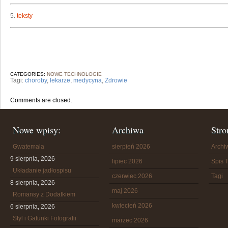
5.
teksty
CATEGORIES:
NOWE TECHNOLOGIE
Tagi:
choroby
,
lekarze
,
medycyna
,
Zdrowie
Comments are closed.
Nowe wpisy:
Archiwa
Stro
Gwatemala
sierpień 2026
Arch
9 sierpnia, 2026
lipiec 2026
Spis T
Układanie jadłospisu
czerwiec 2026
Tagi
8 sierpnia, 2026
maj 2026
Romansy z Dodatkiem
kwiecień 2026
6 sierpnia, 2026
Styl i Gatunki Fotografii
marzec 2026