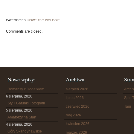
CATEGORIES:
NOWE TECHNOLOGIE
Comments are closed.
Nowe wpisy:
Archiwa
Stro
Romansy z Dodatkiem
sierpień 2026
Arch
6 sierpnia, 2026
lipiec 2026
Spis T
Styl i Gatunki Fotografii
czerwiec 2026
Tagi
5 sierpnia, 2026
maj 2026
Amatorzy na Start
kwiecień 2026
4 sierpnia, 2026
Góry Skandynawskie
marzec 2026