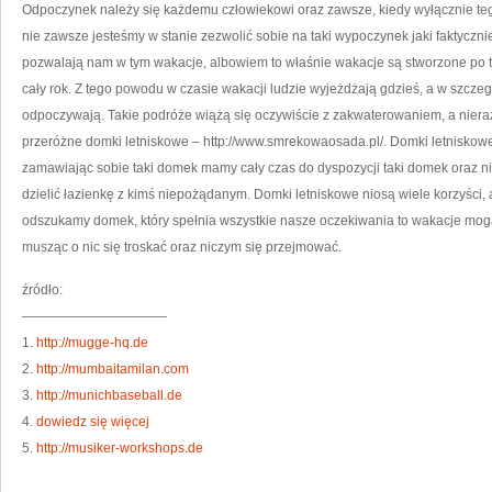
CZ
Odpoczynek należy się każdemu człowiekowi oraz zawsze, kiedy wyłącznie tego
KU
OR
nie zawsze jesteśmy w stanie zezwolić sobie na taki wypoczynek jaki faktyczni
MIE
NA
pozwalają nam w tym wakacje, albowiem to właśnie wakacje są stworzone po t
NA
TU
cały rok. Z tego powodu w czasie wakacji ludzie wyjeżdżają gdzieś, a w szcze
PR
NA
odpoczywają. Takie podróże wiążą się oczywiście z zakwaterowaniem, a niera
przeróżne domki letniskowe – http://www.smrekowaosada.pl/. Domki letniskowe
zamawiając sobie taki domek mamy cały czas do dyspozycji taki domek oraz ni
dzielić łazienkę z kimś niepożądanym. Domki letniskowe niosą wiele korzyści, a
odszukamy domek, który spełnia wszystkie nasze oczekiwania to wakacje mogą
musząc o nic się troskać oraz niczym się przejmować.
źródło:
———————————
1.
http://mugge-hq.de
2.
http://mumbaitamilan.com
3.
http://munichbaseball.de
4.
dowiedz się więcej
5.
http://musiker-workshops.de