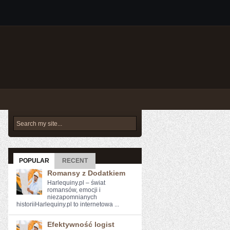
POPULAR
RECENT
Romansy z Dodatkiem
Harlequiny.pl – świat
romansów, emocji i
niezapomnianych
historiiHarlequiny.pl to internetowa ...
Efektywność logist