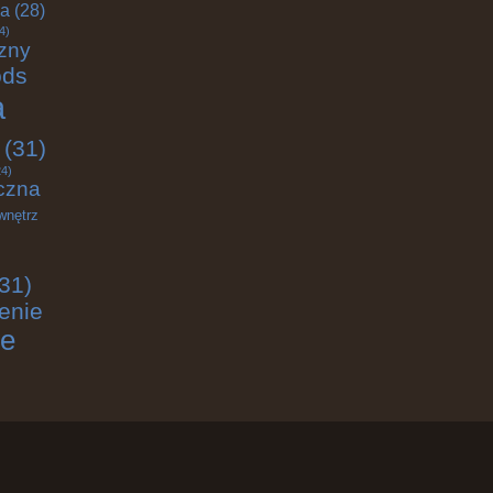
ja
(28)
4)
zny
ods
a
(31)
4)
czna
wnętrz
31)
enie
ie