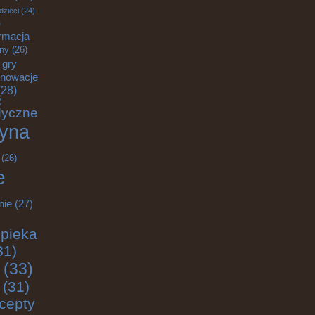
dzieci
(24)
)
rmacja
zny
(26)
gry
nnowacje
28)
)
dyczne
yna
(26)
e
nie
(27)
pieka
31)
(33)
(31)
cepty