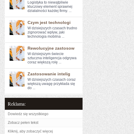
Logistyka to niewątpliwie
kluczowy element sprawnej
działalności każdej firmy. ...
Czym jest technologi
W dzisiejszych czasach‍ trudno
zignorować wpływ,‍ jaki‌
technologia mobilna ...
Rewolucyjne zastosow
W dzisiejszym świecie
sztuczna inteligencja‌ odgrywa
coraz większą​ rolę ...
Zastosowanie intelig
W dzisiejszych czasach coraz
‍większą​ uwagę ⁣przykłada się
do ...
Reklama:
Dowiedz się wszystkiego
Zobacz pełen tekst
Kliknij, aby zobaczyć więcej