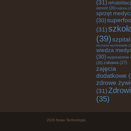
(31)
rehabilitac
remont
(26)
rodzina
(2
sprzęt medyc
superfo
(30)
szkoł
(31)
(39)
szpital
wczesne wychowanie
(2
wiedza medy
(30)
wyposażenie 
zabawa
(27)
(26)
zajęcia
dodatkowe
(
zdrowe żywi
Zdrow
(31)
(35)
2026
Nowe Technologie
.