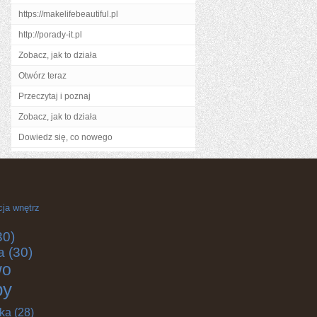
https://makelifebeautiful.pl
http://porady-it.pl
Zobacz, jak to działa
Otwórz teraz
Przeczytaj i poznaj
Zobacz, jak to działa
Dowiedz się, co nowego
cja wnętrz
30)
a
(30)
wo
by
yka
(28)