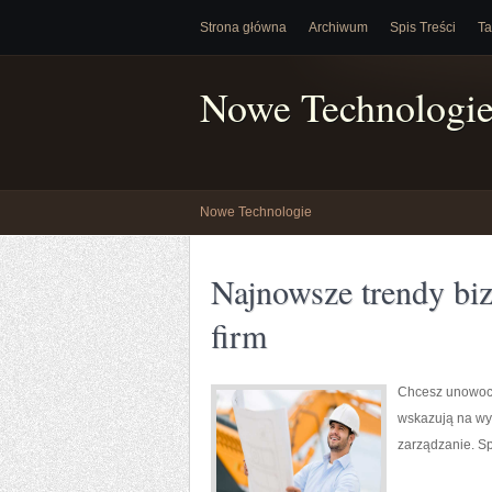
Strona główna
Archiwum
Spis Treści
Ta
Nowe Technologi
Nowe Technologie
Najnowsze trendy biz
firm
Chcesz unowocz
wskazują na wyk
zarządzanie. Sp