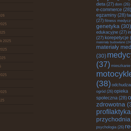
dieta
(27)
dom
(26)
e-commerce
(28
egzaminy
(28)
fa
026
(27)
fitness medyc
2025
genetyka
(30)
edukacyjne
(27)
i
2025
korepetycje
(
(27)
ik 2025
materiały budowlane
(24
materiały me
2025
medyc
(30)
2025
(37)
mieszkanie
5
motocykl
2025
(38)
odchudza
opieka
ogród
(26)
2025
o
społeczna
(28)
025
zdrowotna
(
profilaktyka
przychodnia
re
psychologia
(26)