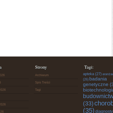
a
Strony
Tagi:
apteka
(27)
aranża
2026
Archiwum
badania
(26)
6
Spis Treści
genetyczne
(
biotechnologi
2026
Tagi
budownict
choro
(33)
2026
(35)
diagnost
026