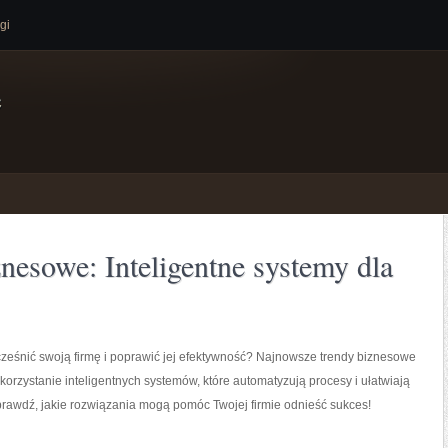
gi
e
nesowe: Inteligentne systemy dla
eśnić swoją firmę i poprawić jej efektywność? Najnowsze trendy biznesowe
orzystanie inteligentnych systemów, które automatyzują procesy i ułatwiają
rawdź, jakie rozwiązania mogą pomóc Twojej firmie odnieść sukces!