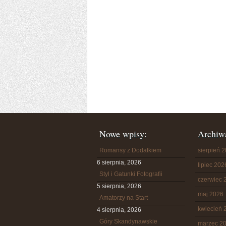
Nowe wpisy:
Archiw
Romansy z Dodatkiem
sierpień 
6 sierpnia, 2026
lipiec 202
Styl i Gatunki Fotografii
czerwiec 
5 sierpnia, 2026
maj 2026
Amatorzy na Start
kwiecień 
4 sierpnia, 2026
Góry Skandynawskie
marzec 2