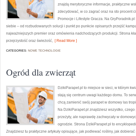
znajdą merytoryczne informacje, praktyczne ws
zdecydować, w co zagrać oraz na sto procent c
Promocje i Lifestyle Gracza. Na GryPoradnik.pl 
siebie – od rozbudowanych solucji i punkt po punkcie opisanych przejść kampa
najważniejszych premier oraz omówienia nadchodzących produkcji. Strona kła
przejrzystość oraz świeżość,
[ Read More ]
CATEGORIES:
NOWE TECHNOLOGIE
Ogród dla zwierząt
DzikiParapet.pl to miejsce w sieci, w którym k
stają się centrum uwagi każdego domu. To serwi
chcą zamienić swój parapet w domowy las tropika
Na DzikiParapet.pl znajdziesz wszystko, czego 
przeżyły, ale naprawdę zachwycały w domowych
ogrodzie. Strona DzikiParapet.pl to encykloped
Znajdziesz tu praktyczne artykuły opisujące, jak podlewać rośliny, jak dobiera