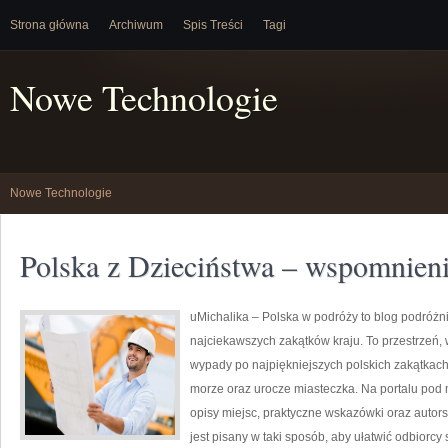
Strona główna
Archiwum
Spis Treści
Tagi
Nowe Technologie
Nowe Technologie
Polska z Dzieciństwa – wspomnien
uMichalika – Polska w podróży to blog podróżni
najciekawszych zakątków kraju. To przestrzeń, 
wypady po najpiękniejszych polskich zakątkach
morze oraz urocze miasteczka. Na portalu pod
opisy miejsc, praktyczne wskazówki oraz autors
jest pisany w taki sposób, aby ułatwić odbiorc