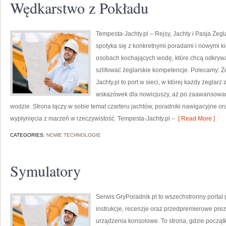
Wędkarstwo z Pokładu
Tempesta-Jachty.pl – Rejsy, Jachty i Pasja Żegl
spotyka się z konkretnymi poradami i nowymi ki
osobach kochających wodę, które chcą odkrywa
szlifować żeglarskie kompetencje. Polecamy: Że
Jachty.pl to port w sieci, w której każdy żeglarz
wskazówek dla nowicjuszy, aż po zaawansowan
wodzie. Strona łączy w sobie temat czarteru jachtów, poradniki nawigacyjne o
wypłynięcia z marzeń w rzeczywistość. Tempesta-Jachty.pl –
[ Read More ]
CATEGORIES:
NOWE TECHNOLOGIE
Symulatory
Serwis GryPoradnik.pl to wszechstronny portal
instrukcje, recenzje oraz przedpremierowe prez
urządzenia konsolowe. To strona, gdzie począt