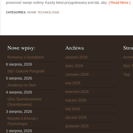
przenosić swoje rośliny. Każdy tekst przygotowany jest tak, aby
[ Read More ]
CATEGORIES:
NOWE TECHNOLOGIE
Nowe wpisy:
Archiwa
Stro
Romansy z Dodatkiem
sierpień 2026
Arch
6 sierpnia, 2026
lipiec 2026
Spis T
Styl i Gatunki Fotografii
czerwiec 2026
Tagi
5 sierpnia, 2026
maj 2026
Amatorzy na Start
kwiecień 2026
4 sierpnia, 2026
Góry Skandynawskie
marzec 2026
(Skandynawia)
luty 2026
3 sierpnia, 2026
styczeń 2026
Muzyka a Emocje i
Psychologia
grudzień 2025
1 sierpnia, 2026