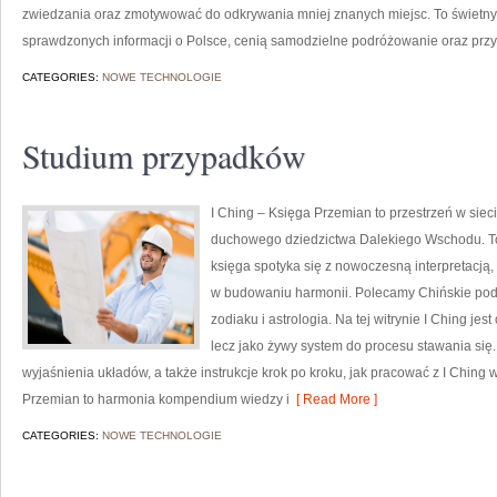
zwiedzania oraz zmotywować do odkrywania mniej znanych miejsc. To świetny p
sprawdzonych informacji o Polsce, cenią samodzielne podróżowanie oraz prz
CATEGORIES:
NOWE TECHNOLOGIE
Studium przypadków
I Ching – Księga Przemian to przestrzeń w sieci
duchowego dziedzictwa Dalekiego Wschodu. To 
księga spotyka się z nowoczesną interpretacją,
w budowaniu harmonii. Polecamy Chińskie podr
zodiaku i astrologia. Na tej witrynie I Ching je
lecz jako żywy system do procesu stawania się.
wyjaśnienia układów, a także instrukcje krok po kroku, jak pracować z I Ching 
Przemian to harmonia kompendium wiedzy i
[ Read More ]
CATEGORIES:
NOWE TECHNOLOGIE