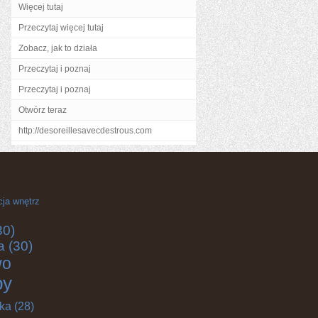
Więcej tutaj
Przeczytaj więcej tutaj
Zobacz, jak to działa
Przeczytaj i poznaj
Przeczytaj i poznaj
Otwórz teraz
http://desoreillesavecdestrous.com
cja wnętrz
30)
a
(30)
wo
by
yka
(28)