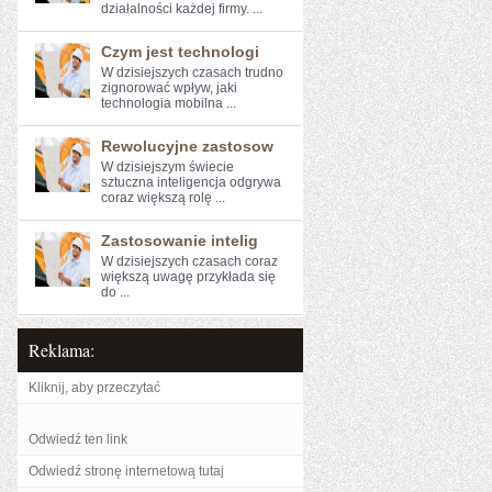
działalności każdej firmy. ...
Czym jest technologi
W dzisiejszych czasach‍ trudno
zignorować wpływ,‍ jaki‌
technologia mobilna ...
Rewolucyjne zastosow
W dzisiejszym świecie
sztuczna inteligencja‌ odgrywa
coraz większą​ rolę ...
Zastosowanie intelig
W dzisiejszych czasach coraz
‍większą​ uwagę ⁣przykłada się
do ...
Reklama:
Kliknij, aby przeczytać
Odwiedź ten link
Odwiedź stronę internetową tutaj