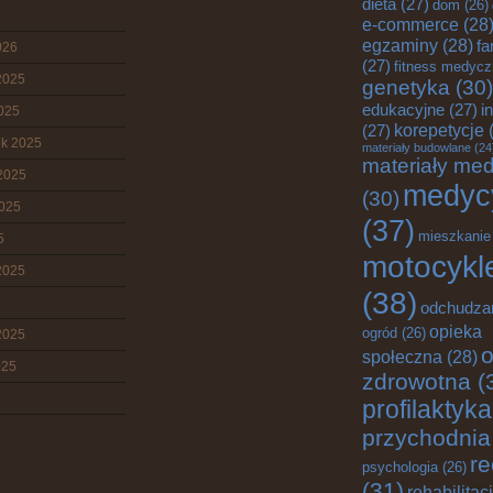
dieta
(27)
dom
(26)
e-commerce
(28
egzaminy
(28)
fa
026
(27)
fitness medyc
2025
genetyka
(30)
edukacyjne
(27)
i
2025
korepetycje
(
(27)
ik 2025
materiały budowlane
(24
materiały me
2025
medyc
(30)
2025
(37)
mieszkanie
5
motocykl
2025
(38)
odchudza
opieka
ogród
(26)
2025
o
społeczna
(28)
025
zdrowotna
(
profilaktyka
przychodnia
re
psychologia
(26)
(31)
rehabilitac