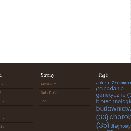
a
Strony
Tagi:
apteka
(27)
aranża
2026
Archiwum
badania
(26)
6
Spis Treści
genetyczne
(
biotechnologi
2026
Tagi
budownict
choro
(33)
2026
(35)
diagnost
026