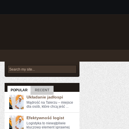
POPULAR
RECENT
Układanie jadłospi
Mądrość na Talerzu – miejsce
dla osób, które chcą jeść ...
Efektywność logist
Logistyka to niewątpliwie
kluczowy element sprawnej