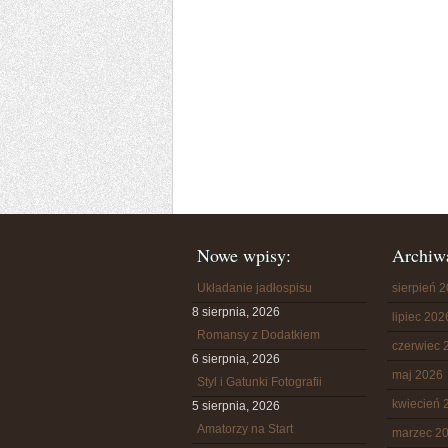
Nowe wpisy:
Archiw
Układanie jadłospisu
sierpień 
8 sierpnia, 2026
lipiec 202
Romansy z Dodatkiem
czerwiec 
6 sierpnia, 2026
maj 2026
Styl i Gatunki Fotografii
kwiecień 
5 sierpnia, 2026
Amatorzy na Start
marzec 2