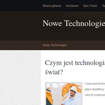
Strona główna
Archiwum
Spis Treści
Ta
Nowe Technologi
Nowe Technologie
Czym jest technologi
świat?
Czym jest techn
gdyż smartfony 
nam to nowocze