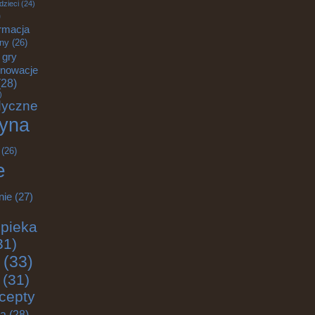
dzieci
(24)
)
rmacja
zny
(26)
gry
nnowacje
28)
)
dyczne
yna
(26)
e
nie
(27)
pieka
31)
(33)
(31)
cepty
ja
(28)