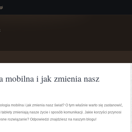
gi
e
a mobilna i jak zmienia nasz
ologia mobilna i jak zmienia nasz świat? O tym właśnie warto się zastanowić,
i tablety zmieniają nasze życie i sposób komunikacji. Jakie korzyści przynosi
sne rozwiązanie? Odpowiedzi znajdziesz na naszym blogu!