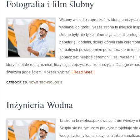
Fotografia i film ślubny
Witamy w studio zaproszeń, w której uroczysta
wysłanej do gości. Nasza strona to miejsce inspi
ślubne były nie tylko informacją, ale też prolo
papeterię i dodatki, dzięki którym cała ceremoni
formalnych powiadomień po karteczki z imionam
Zobacz też: Miejsce ceremonii i sali weselnej i 
którym detale robią różnicę, liczy się przejrzystość i kompozycja. Dlatego w 
świeżym podejściem. Możesz wybrać
[ Read More ]
CATEGORIES:
NOWE TECHNOLOGIE
Inżynieria Wodna
Ta strona to wieloaspektowe centrum wiedzy o in
Skupia się na tym, co w praktyce projektuje si
wodę, systemy kanalizacyjne, a także kanaliza