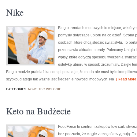
Nike
Blog o trendach modowych to miejsce, w którym
pomysły dotyczące ubioru na co dzień. Strona p
osobach, które chcą śledzić świat stylu. To por
przedstawia aktualne trendy. Polecamy Uniqlo 
wpisy, które dotyczą sposobu tworzenia stylizacj
estetykę ubioru w sposób zrozumiały. Dzięki te
Blog o modzie pralniafoka.com.pl pokazuje, że moda nie musi być skomplikowan
szybko, dlatego tak ważne jest śledzenie nowości modowych. Na
[ Read More 
CATEGORIES:
NOWE TECHNOLOGIE
Keto na Budżecie
FoodForce to centrum zakupów low carb stworzo
bez poczucia, że ciągle z czegoś rezygnują. To