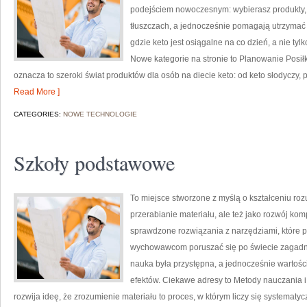
podejściem nowoczesnym: wybierasz produkty, k
tłuszczach, a jednocześnie pomagają utrzymać o
gdzie keto jest osiągalne na co dzień, a nie tylk
Nowe kategorie na stronie to Planowanie Posi
oznacza to szeroki świat produktów dla osób na diecie keto: od keto słodyczy, p
Read More ]
CATEGORIES:
NOWE TECHNOLOGIE
Szkoły podstawowe
To miejsce stworzone z myślą o kształceniu rozu
przerabianie materiału, ale też jako rozwój kom
sprawdzone rozwiązania z narzędziami, które p
wychowawcom poruszać się po świecie zagadni
nauka była przystępna, a jednocześnie wartośc
efektów. Ciekawe adresy to Metody nauczania i
rozwija ideę, że zrozumienie materiału to proces, w którym liczy się systema