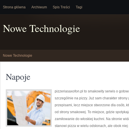
Strona główna
Archiwum
Spis Treści
Tagi
Nowe Technologie
Nowe Technologie
Napoje
pizzeriasaxofon.pl to smakowity serwis o gotowan
szczególnie na pizzy. Już sam charakter strony p
przepisami, lecz miejsce stworzone dla osób, 
od strony smakowej. To miejsce, gdzie spotykają 
zamiłowanie do włoskiej kuchni. Na stronie wi
stanowi pizza w wielu odsłonach, ale obok niej