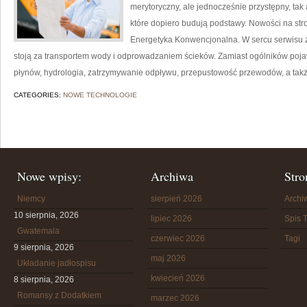
merytoryczny, ale jednocześnie przystępny, tak 
które dopiero budują podstawy. Nowości na stro
Energetyka Konwencjonalna. W sercu serwisu zn
stoją za transportem wody i odprowadzaniem ścieków. Zamiast ogólników pojaw
płynów, hydrologia, zatrzymywanie odpływu, przepustowość przewodów, a także
CATEGORIES:
NOWE TECHNOLOGIE
Nowe wpisy:
Archiwa
Stro
Niemcy
sierpień 2026
Arch
10 sierpnia, 2026
lipiec 2026
Spis T
Gwatemala
czerwiec 2026
Tagi
9 sierpnia, 2026
maj 2026
Układanie jadłospisu
kwiecień 2026
8 sierpnia, 2026
Romansy z Dodatkiem
marzec 2026