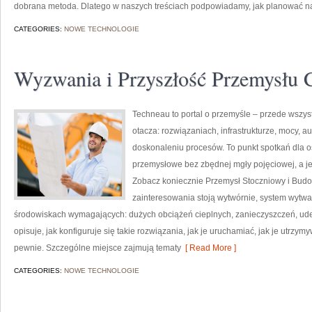
dobrana metoda. Dlatego w naszych treściach podpowiadamy, jak planować nauk
CATEGORIES:
NOWE TECHNOLOGIE
Wyzwania i Przyszłość Przemysłu 
Techneau to portal o przemyśle – przede wszyst
otacza: rozwiązaniach, infrastrukturze, mocy, a
doskonaleniu procesów. To punkt spotkań dla o
przemysłowe bez zbędnej mgły pojęciowej, a je
Zobacz koniecznie Przemysł Stoczniowy i Budow
zainteresowania stoją wytwórnie, system wytwar
środowiskach wymagających: dużych obciążeń cieplnych, zanieczyszczeń, ude
opisuje, jak konfiguruje się takie rozwiązania, jak je uruchamiać, jak je utrz
pewnie. Szczególne miejsce zajmują tematy
[ Read More ]
CATEGORIES:
NOWE TECHNOLOGIE