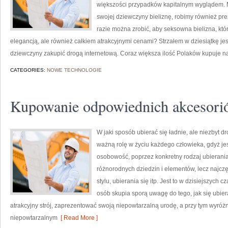
większości przypadków kapitalnym wyglądem. M
swojej dziewczyny bieliznę, robimy również pr
razie można zrobić, aby seksowna bielizna, kt
elegancją, ale również całkiem atrakcyjnymi cenami? Strzałem w dziesiątkę jest
dziewczyny zakupić drogą internetową. Coraz większa ilość Polaków kupuje na
CATEGORIES:
NOWE TECHNOLOGIE
Kupowanie odpowiednich akcesori
W jaki sposób ubierać się ładnie, ale niezbyt
ważną rolę w życiu każdego człowieka, gdyż je
osobowość, poprzez konkretny rodzaj ubierania 
różnorodnych dziedzin i elementów, lecz najczę
stylu, ubierania się itp. Jest to w dzisiejszyc
osób skupia sporą uwagę do tego, jak się ubier
atrakcyjny strój, zaprezentować swoją niepowtarzalną urodę, a przy tym wyróżn
niepowtarzalnym
[ Read More ]