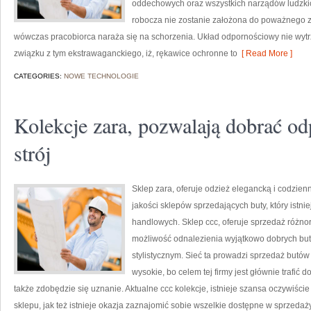
oddechowych oraz wszystkich narządów ludzkic
robocza nie zostanie założona do poważnego zad
wówczas pracobiorca naraża się na schorzenia. Układ odpornościowy nie wytrzy
związku z tym ekstrawaganckiego, iż, rękawice ochronne to
[ Read More ]
CATEGORIES:
NOWE TECHNOLOGIE
Kolekcje zara, pozwalają dobrać od
strój
Sklep zara, oferuje odzież elegancką i codzien
jakości sklepów sprzedających buty, który istni
handlowych. Sklep ccc, oferuje sprzedaż różno
możliwość odnalezienia wyjątkowo dobrych bu
stylistycznym. Sieć ta prowadzi sprzedaż butów 
wysokie, bo celem tej firmy jest głównie trafić 
także zdobędzie się uznanie. Aktualne ccc kolekcje, istnieje szansa oczywiści
sklepu, jak też istnieje okazja zaznajomić sobie wszelkie dostępne w sprzedaż