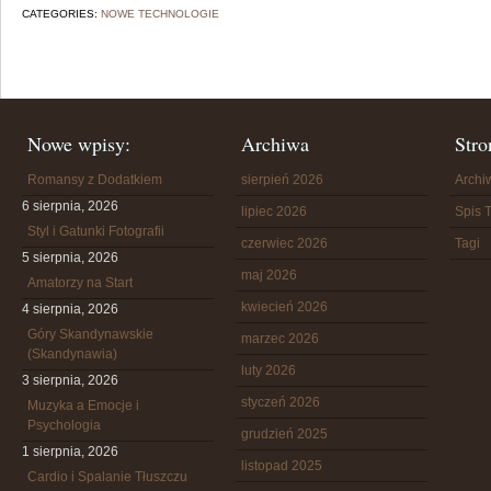
CATEGORIES:
NOWE TECHNOLOGIE
Nowe wpisy:
Archiwa
Stro
Romansy z Dodatkiem
sierpień 2026
Arch
6 sierpnia, 2026
lipiec 2026
Spis T
Styl i Gatunki Fotografii
czerwiec 2026
Tagi
5 sierpnia, 2026
maj 2026
Amatorzy na Start
kwiecień 2026
4 sierpnia, 2026
Góry Skandynawskie
marzec 2026
(Skandynawia)
luty 2026
3 sierpnia, 2026
styczeń 2026
Muzyka a Emocje i
Psychologia
grudzień 2025
1 sierpnia, 2026
listopad 2025
Cardio i Spalanie Tłuszczu