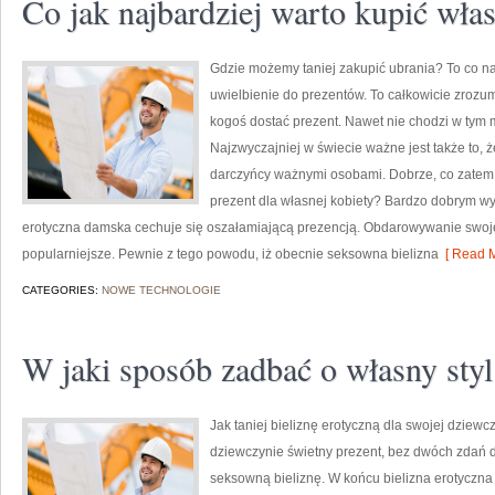
Co jak najbardziej warto kupić włas
Gdzie możemy taniej zakupić ubrania? To co n
uwielbienie do prezentów. To całkowicie zrozum
kogoś dostać prezent. Nawet nie chodzi w tym 
Najzwyczajniej w świecie ważne jest także to, ż
darczyńcy ważnymi osobami. Dobrze, co zatem 
prezent dla własnej kobiety? Bardzo dobrym wyj
erotyczna damska cechuje się oszałamiającą prezencją. Obdarowywanie swojej 
popularniejsze. Pewnie z tego powodu, iż obecnie seksowna bielizna
[ Read M
CATEGORIES:
NOWE TECHNOLOGIE
W jaki sposób zadbać o własny styl
Jak taniej bieliznę erotyczną dla swojej dziewc
dziewczynie świetny prezent, bez dwóch zdań do
seksowną bieliznę. W końcu bielizna erotyczna