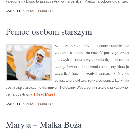
kategorie na blogu to Zasady i Prawo Harcerskie i Międzynarodowe organizac
CATEGORIES:
NOWE TECHNOLOGIE
Pomoc osobom starszym
Sztab WOŚP Tarnobrzeg – Gramy z radością! to 
zapałem, a lokalna zbiorowość pokazuje, że ws
jest zwykła strona o wydarzeniach, ale intern
zaangażowania i budowania atmosfery, która 
wszystkich ludzi o otwartych sercach. Każdy, kto
że jest to projekt tworzony z sercem, w którym l
gest mający znaczenie dla innych. Polecamy Wydarzenia i akcje charytatywne i
pełna pozytywną
[ Read More ]
CATEGORIES:
NOWE TECHNOLOGIE
Maryja – Matka Boża