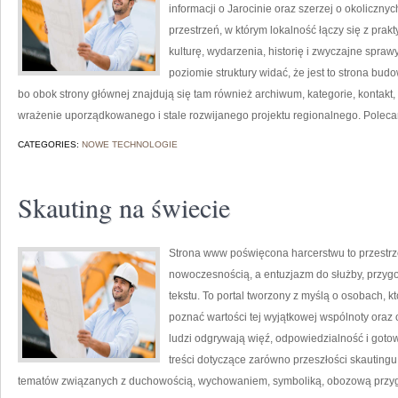
informacji o Jarocinie oraz szerzej o okoliczny
przestrzeń, w którym lokalność łączy się z prak
kulturę, wydarzenia, historię i zwyczajne spr
poziomie struktury widać, że jest to strona b
bo obok strony głównej znajdują się tam również archiwum, kategorie, kontakt,
wrażenie uporządkowanego i stale rozwijanego projektu regionalnego. Pole
CATEGORIES:
NOWE TECHNOLOGIE
Skauting na świecie
Strona www poświęcona harcerstwu to przestrzeń
nowoczesnością, a entuzjazm do służby, przyg
tekstu. To portal tworzony z myślą o osobach, kt
poznać wartości tej wyjątkowej wspólnoty oraz 
ludzi odgrywają więź, odpowiedzialność i goto
treści dotyczące zarówno przeszłości skautingu,
tematów związanych z duchowością, wychowaniem, symboliką, obozową przyg