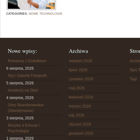
CATEGORIES:
NOWE TECHNOLOGIE
Nowe wpisy:
Archiwa
Stro
Romansy z Dodatkiem
sierpień 2026
Arch
6 sierpnia, 2026
lipiec 2026
Spis T
Styl i Gatunki Fotografii
czerwiec 2026
Tagi
5 sierpnia, 2026
maj 2026
Amatorzy na Start
kwiecień 2026
4 sierpnia, 2026
Góry Skandynawskie
marzec 2026
(Skandynawia)
luty 2026
3 sierpnia, 2026
styczeń 2026
Muzyka a Emocje i
Psychologia
grudzień 2025
1 sierpnia, 2026