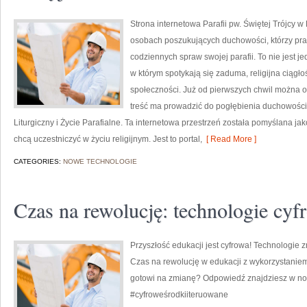
Strona internetowa Parafii pw. Świętej Trójcy w
osobach poszukujących duchowości, którzy prag
codziennych spraw swojej parafii. To nie jest j
w którym spotykają się zaduma, religijna ciągło
społeczności. Już od pierwszych chwil można od
treść ma prowadzić do pogłębienia duchowości. 
Liturgiczny i Życie Parafialne. Ta internetowa przestrzeń została pomyślana jak
chcą uczestniczyć w życiu religijnym. Jest to portal,
[ Read More ]
CATEGORIES:
NOWE TECHNOLOGIE
Czas na rewolucję: technologie cyf
Przyszłość edukacji jest cyfrowa! Technologie z
Czas na rewolucję w edukacji z wykorzystanie
gotowi na zmianę? Odpowiedź znajdziesz w no
#cyfroweśrodkiiteruowane