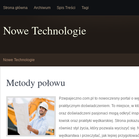
Strona główna
Archiwum
Spis Treści
Tagi
Nowe Technologie
Nowe Technologie
Metody połowu
Pzwpajeczno.com.pl to nowoczesny portal o wędk
praktycznym doświadczeniem. To miejsce, w kt
oraz doświadczeni pasjonaci mogą odkryć inspi
łowisk oraz praktyki wędkarskiej. Strona pokazu
również styl życia, który pozwala wyciszyć się.
wędkarstwa i przeczytać, jak lepiej przygotować