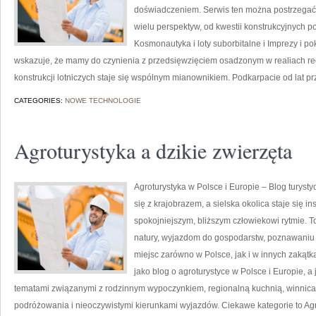
doświadczeniem. Serwis ten można postrzegać ja
wielu perspektyw, od kwestii konstrukcyjnych p
Kosmonautyka i loty suborbitalne i Imprezy i p
wskazuje, że mamy do czynienia z przedsięwzięciem osadzonym w realiach reg
konstrukcji lotniczych staje się wspólnym mianownikiem. Podkarpacie od lat p
CATEGORIES:
NOWE TECHNOLOGIE
Agroturystyka a dzikie zwierzęta
Agroturystyka w Polsce i Europie – Blog turyst
się z krajobrazem, a sielska okolica staje się i
spokojniejszym, bliższym człowiekowi rytmie. 
natury, wyjazdom do gospodarstw, poznawaniu l
miejsc zarówno w Polsce, jak i w innych zakąt
jako blog o agroturystyce w Polsce i Europie, a
tematami związanymi z rodzinnym wypoczynkiem, regionalną kuchnią, winnica
podróżowania i nieoczywistymi kierunkami wyjazdów. Ciekawe kategorie to Agro