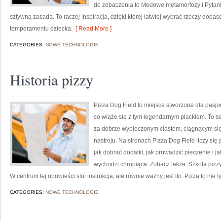
do zobaczenia to Modowe metamorfozy i Pytani
sztywną zasadą. To raczej inspiracja, dzięki której łatwiej wybrać rzeczy dopa
temperamentu dziecka.
[ Read More ]
CATEGORIES:
NOWE TECHNOLOGIE
Historia pizzy
Pizza Dog Field to miejsce stworzone dla pasjo
co wiąże się z tym legendarnym plackiem. To ser
za dobrze wypieczonym ciastem, ciągnącym si
nastroju. Na stronach Pizza Dog Field liczy się 
jak dobrać dodatki, jak prowadzić pieczenie i j
wychodzi chrupiąca. Zobacz także: Szkoła pizzy
W centrum tej opowieści stoi instrukcja, ale równie ważny jest tło. Pizza to nie t
CATEGORIES:
NOWE TECHNOLOGIE