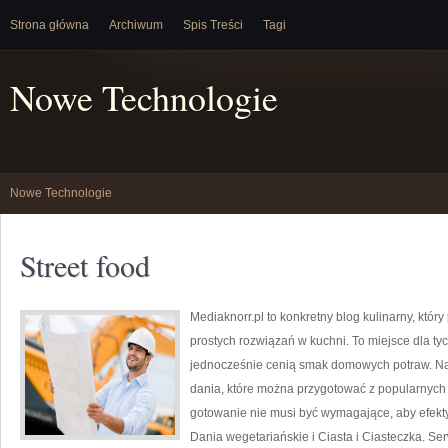
Strona główna
Archiwum
Spis Treści
Tagi
Nowe Technologie
Nowe Technologie
Street food
Mediaknorr.pl to konkretny blog kulinarny, któ
prostych rozwiązań w kuchni. To miejsce dla ty
jednocześnie cenią smak domowych potraw. Na 
dania, które można przygotować z popularnych 
gotowanie nie musi być wymagające, aby efekty
Dania wegetariańskie i Ciasta i Ciasteczka. Ser