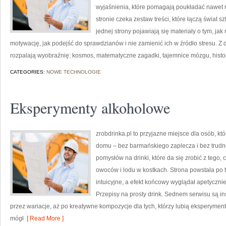
wyjaśnienia, które pomagają poukładać nawet 
stronie czeka zestaw treści, które łączą świat 
jednej strony pojawiają się materiały o tym, j
motywację, jak podejść do sprawdzianów i nie zamienić ich w źródło stresu. Z dr
rozpalają wyobraźnię: kosmos, matematyczne zagadki, tajemnice mózgu, histo
CATEGORIES:
NOWE TECHNOLOGIE
Eksperymenty alkoholowe
zrobdrinka.pl to przyjazne miejsce dla osób, kt
domu – bez barmańskiego zaplecza i bez trudno
pomysłów na drinki, które da się zrobić z tego, 
owoców i lodu w kostkach. Strona powstała po
intuicyjne, a efekt końcowy wyglądał apetycznie
Przepisy na prosty drink. Sednem serwisu są in
przez wariacje, aż po kreatywne kompozycje dla tych, którzy lubią eksperymen
mógł
[ Read More ]