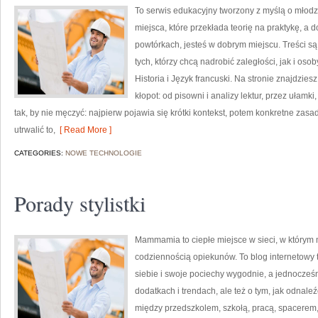
To serwis edukacyjny tworzony z myślą o młodz
miejsca, które przekłada teorię na praktykę, 
powtórkach, jesteś w dobrym miejscu. Treści s
tych, którzy chcą nadrobić zaległości, jak i os
Historia i Język francuski. Na stronie znajdzie
kłopot: od pisowni i analizy lektur, przez ułamki
tak, by nie męczyć: najpierw pojawia się krótki kontekst, potem konkretne zasa
utrwalić to,
[ Read More ]
CATEGORIES:
NOWE TECHNOLOGIE
Porady stylistki
Mammamia to ciepłe miejsce w sieci, w którym
codziennością opiekunów. To blog internetowy t
siebie i swoje pociechy wygodnie, a jednocześni
dodatkach i trendach, ale też o tym, jak odnale
między przedszkolem, szkołą, pracą, spacerem, 