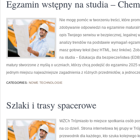
Egzamin wstępny na studia – Chem
Nie mogę pomóc w tworzeniu treści, które prom
zdobywanie odpowiedzi na egzaminie maturaln
opis Twojego serwisu w bezpiecznej, legalnej w
analizy trendów na podstawie wymagań egzamin
masz gotowy tekst (bez HTML, bez linków). Zob
na studia – Edukacja dla bezpieczeństwa (EDB
matury stworzone z myślą o uczniach, którzy chcą podejść do egzaminu 2025
jednym miejscu najważniejsze zagadnienia z różnych przedmiotów, a jednocz
CATEGORIES:
NOWE TECHNOLOGIE
Szlaki i trasy spacerowe
WŻCh Trójmiasto to miejsce spotkania osób po
na co dzień. Strona internetowa tej grupy w Tr
przewodnik dla każdego, kto szuka kolejnego kro