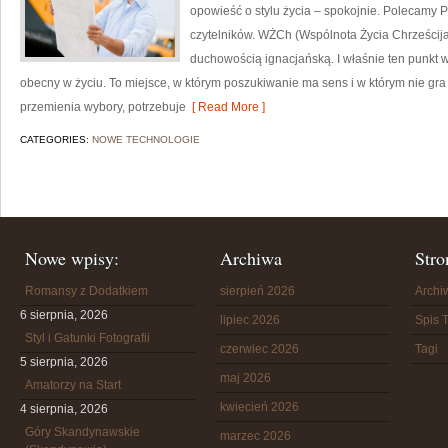
opowieść o stylu życia – spokojnie. Polecamy P
czytelników. WŻCh (Wspólnota Życia Chrześcija
duchowością ignacjańską. I właśnie ten punkt 
obecny w życiu. To miejsce, w którym poszukiwanie ma sens i w którym nie gr
przemienia wybory, potrzebuje
[ Read More ]
CATEGORIES:
NOWE TECHNOLOGIE
Nowe wpisy:
Archiwa
Stro
Romansy z Dodatkiem
sierpień 2026
Arch
6 sierpnia, 2026
lipiec 2026
Spis T
Styl i Gatunki Fotografii
czerwiec 2026
Tagi
5 sierpnia, 2026
maj 2026
Amatorzy na Start
kwiecień 2026
4 sierpnia, 2026
Góry Skandynawskie
marzec 2026