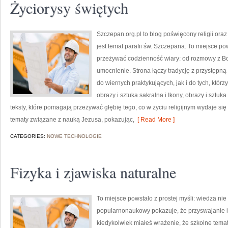
Życiorysy świętych
Szczepan.org.pl to blog poświęcony religii oraz
jest temat parafii św. Szczepana. To miejsce p
przeżywać codzienność wiary: od rozmowy z Bo
umocnienie. Strona łączy tradycję z przystępną 
do wiernych praktykujących, jak i do tych, którz
obrazy i sztuka sakralna i Ikony, obrazy i sztu
teksty, które pomagają przeżywać głębię tego, co w życiu religijnym wydaje s
tematy związane z nauką Jezusa, pokazując,
[ Read More ]
CATEGORIES:
NOWE TECHNOLOGIE
Fizyka i zjawiska naturalne
To miejsce powstało z prostej myśli: wiedza ni
popularnonaukowy pokazuje, że przyswajanie in
kiedykolwiek miałeś wrażenie, że szkolne tematy