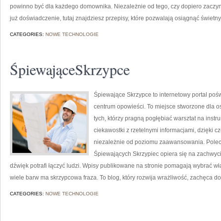
powinno być dla każdego domownika. Niezależnie od tego, czy dopiero zaczy
już doświadczenie, tutaj znajdziesz przepisy, które pozwalają osiągnąć świetny 
CATEGORIES:
NOWE TECHNOLOGIE
ŚpiewająceSkrzypce
Śpiewające Skrzypce to internetowy portal poś
centrum opowieści. To miejsce stworzone dla os
tych, którzy pragną pogłębiać warsztat na ins
ciekawostki z rzetelnymi informacjami, dzięki 
niezależnie od poziomu zaawansowania. Polecam
Śpiewających Skrzypiec opiera się na zachwyci
dźwięk potrafi łączyć ludzi. Wpisy publikowane na stronie pomagają wybrać wł
wiele barw ma skrzypcowa fraza. To blog, który rozwija wrażliwość, zachęca do
CATEGORIES:
NOWE TECHNOLOGIE