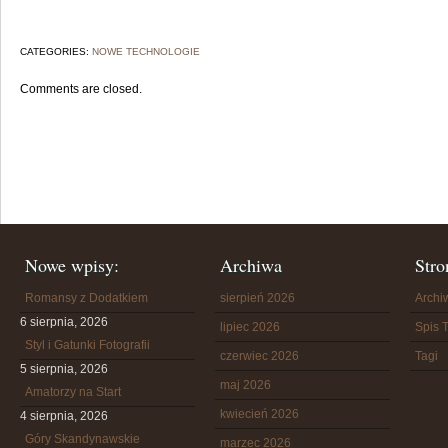
CATEGORIES:
NOWE TECHNOLOGIE
Comments are closed.
Nowe wpisy:
Archiwa
Stro
Romansy z Dodatkiem
sierpień 2026
Arch
6 sierpnia, 2026
lipiec 2026
Spis T
Styl i Gatunki Fotografii
czerwiec 2026
Tagi
5 sierpnia, 2026
maj 2026
Amatorzy na Start
kwiecień 2026
4 sierpnia, 2026
Góry Skandynawskie
marzec 2026