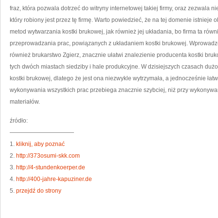
fraz, która pozwala dotrzeć do witryny internetowej takiej firmy, oraz zezwala
który robiony jest przez tę firmę. Warto powiedzieć, że na tej domenie istnieje
metod wytwarzania kostki brukowej, jak również jej układania, bo firma ta równi
przeprowadzania prac, powiązanych z układaniem kostki brukowej. Wprowadze
również brukarstwo Zgierz, znacznie ułatwi znalezienie producenta kostki bruko
tych dwóch miastach siedziby i hale produkcyjne. W dzisiejszych czasach dużo
kostki brukowej, dlatego że jest ona niezwykle wytrzymała, a jednocześnie łat
wykonywania wszystkich prac przebiega znacznie szybciej, niż przy wykonywan
materiałów.
źródło:
———————————
1.
kliknij, aby poznać
2.
http://373osumi-skk.com
3.
http://4-stundenkoerper.de
4.
http://400-jahre-kapuziner.de
5.
przejdź do strony