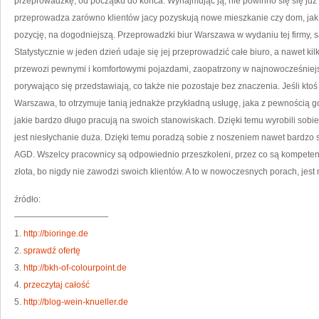
przeprowadzkę, od początku do końca. Wynajmując ją, nie powinno się się już o 
przeprowadza zarówno klientów jacy pozyskują nowe mieszkanie czy dom, jak i
pozycję, na dogodniejszą. Przeprowadzki biur Warszawa w wydaniu tej firmy, są
Statystycznie w jeden dzień udaje się jej przeprowadzić całe biuro, a nawet ki
przewozi pewnymi i komfortowymi pojazdami, zaopatrzony w najnowocześniej
porywająco się przedstawiają, co także nie pozostaje bez znaczenia. Jeśli kt
Warszawa, to otrzymuje tanią jednakże przykładną usługę, jaka z pewnością go
jakie bardzo długo pracują na swoich stanowiskach. Dzięki temu wyrobili sobie
jest niesłychanie duża. Dzięki temu poradzą sobie z noszeniem nawet bardzo s
AGD. Wszelcy pracownicy są odpowiednio przeszkoleni, przez co są kompetentni,
złota, bo nigdy nie zawodzi swoich klientów. A to w nowoczesnych porach, jest
źródło:
———————————
1.
http://bioringe.de
2.
sprawdź ofertę
3.
http://bkh-of-colourpoint.de
4.
przeczytaj całość
5.
http://blog-wein-knueller.de