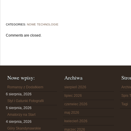
CATEGORIES:
NOWE TECHNOLOGIE
Comments are closed.
Nowe wpisy:
Archiwa
Stro
Romansy z Dodatkiem
sierpień 2026
Arch
6 sierpnia, 2026
lipiec 2026
Spis T
Styl i Gatunki Fotografii
czerwiec 2026
Tagi
5 sierpnia, 2026
maj 2026
Amatorzy na Start
kwiecień 2026
4 sierpnia, 2026
Góry Skandynawskie
marzec 2026