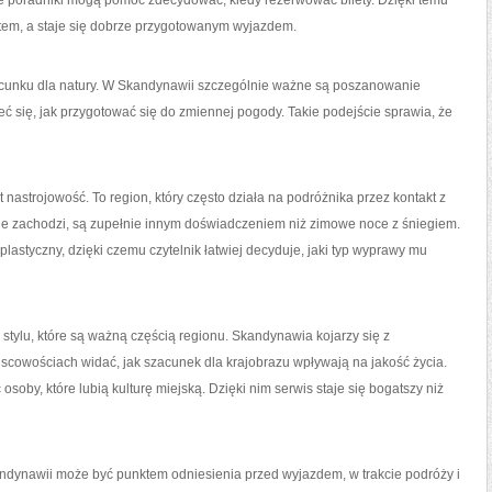
 poradniki mogą pomóc zdecydować, kiedy rezerwować bilety. Dzięki temu
ktem, a staje się dobrze przygotowanym wyjazdem.
acunku dla natury. W Skandynawii szczególnie ważne są poszanowanie
ć się, jak przygotować się do zmiennej pogody. Takie podejście sprawia, że
astrojowość. To region, który często działa na podróżnika przez kontakt z
e nie zachodzi, są zupełnie innym doświadczeniem niż zimowe noce z śniegiem.
astyczny, dzięki czemu czytelnik łatwiej decyduje, jaki typ wyprawy mu
ylu, które są ważną częścią regionu. Skandynawia kojarzy się z
jscowościach widać, jak szacunek dla krajobrazu wpływają na jakość życia.
soby, które lubią kulturę miejską. Dzięki nim serwis staje się bogatszy niż
ndynawii może być punktem odniesienia przed wyjazdem, w trakcie podróży i