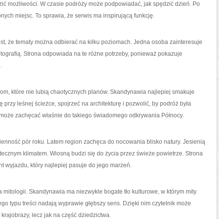
ć możliwości. W czasie podróży może podpowiadać, jak spędzić dzień. Po
ch miejsc. To sprawia, że serwis ma inspirującą funkcję.
st, że tematy można odbierać na kilku poziomach. Jedna osoba zainteresuje
fotografią. Strona odpowiada na te różne potrzeby, ponieważ pokazuje
.
om, które nie lubią chaotycznych planów. Skandynawia najlepiej smakuje
ę przy leśnej ścieżce, spojrzeć na architekturę i pozwolić, by podróż była
na może zachęcać właśnie do takiego świadomego odkrywania Północy.
ienność pór roku. Latem region zachęca do nocowania blisko natury. Jesienią
ecznym klimatem. Wiosną budzi się do życia przez świeże powietrze. Strona
 wyjazdu, który najlepiej pasuje do jego marzeń.
a mitologii. Skandynawia ma niezwykle bogate tło kulturowe, w którym mity
o typu treści nadają wyprawie głębszy sens. Dzięki nim czytelnik może
krajobrazy, lecz jak na część dziedzictwa.