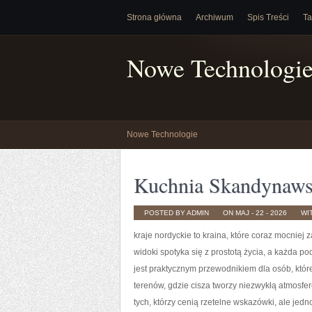
Strona główna
Archiwum
Spis Treści
Ta
Nowe Technologi
Nowe Technologie
Kuchnia Skandynaw
POSTED BY ADMIN
ON MAJ - 22 - 2026
WI
kraje nordyckie to kraina, które coraz mocniej
widoki spotyka się z prostotą życia, a każda p
jest praktycznym przewodnikiem dla osób, które
terenów, gdzie cisza tworzy niezwykłą atmosfe
tych, którzy cenią rzetelne wskazówki, ale je