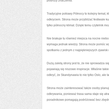
podróży znaczenia.
Tradycyjne potrawy Północy to kolejny temat,
odkryciem. Strona może przybliżać festiwale k
tylko północny klimat. Dzięki temu czytelnik m
Nie brakuje tu również miejsca na nocne niebo
wymaga jednak wiedzy. Strona może pomóc wybra
spotkaniu z jednym z najpiękniejszych zjawisk 
Dużą zaletą strony jest to, że nie sprowadza s
pojawiają się niszowe inspiracje. Właśnie taki
odkryć, że Skandynawia to nie tylko Oslo, ale 
Strona może zainteresować także osoby planuj
odkrywania, ponieważ trasa sama staje się atr
poradnikowe pomagają podróżować bez zbędn