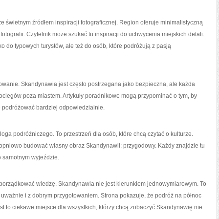
świetnym źródłem inspiracji fotograficznej. Region oferuje minimalistyczną
fotografii. Czytelnik może szukać tu inspiracji do uchwycenia miejskich detali.
lko do typowych turystów, ale też do osób, które podróżują z pasją
wanie. Skandynawia jest często postrzegana jako bezpieczna, ale każda
oclegów poza miastem. Artykuły poradnikowe mogą przypominać o tym, by
 podróżować bardziej odpowiedzialnie.
oga podróżniczego. To przestrzeń dla osób, które chcą czytać o kulturze.
topniowo budować własny obraz Skandynawii: przygodowy. Każdy znajdzie tu
 o samotnym wyjeździe.
on porządkować wiedzę. Skandynawia nie jest kierunkiem jednowymiarowym. To
, uważnie i z dobrym przygotowaniem. Strona pokazuje, że podróż na północ
st to ciekawe miejsce dla wszystkich, którzy chcą zobaczyć Skandynawię nie