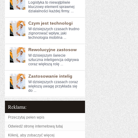
Logistyka to niewątpliwie
kluczowy element sprawnej
działalności każdej firmy. ...
Czym jest technologi
W dzisiejszych czasach‍ trudno
zignorować wpływ,‍ jaki‌
technologia mobilna ...
Rewolucyjne zastosow
W dzisiejszym świecie
sztuczna inteligencja‌ odgrywa
coraz większą​ rolę ...
Zastosowanie intelig
W dzisiejszych czasach coraz
‍większą​ uwagę ⁣przykłada się
do ...
Reklama:
Przeczytaj pełen wpis
Odwiedź stronę internetową tutaj
Kliknij, aby zobaczyć więcej