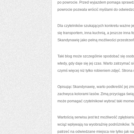
po powrocie. Przed wyjazdem pomaga sprawdzi
powrocie pozwala wrócić myślami do odwiedzony
Dla czytelników szukających konkretu ważne je
się transportem, inna kuchnią, a jeszcze inna 
Skandynawię jako pełną możliwości przestrzeń
Taki blog może szczególnie spodobać się osob
wtedy, gdy daje się jej czas. Warto zatrzymać si
czymś więcej niż tylko robieniem zdjęć. Stro
Opisując Skandynawię, warto podkreślić jej zm
zachwyca kolorami lasów. Zimą przyciąga świąt
może pomagać czytelnikowi wybrać taki moment
Wartością serwisu jest też możliwość zgłębiani
wciąż wpływają na wyobraźnię podróżników. Teg
patrzeć na odwiedzane miejsca nie tylko jak na 