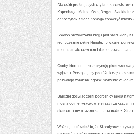
Dla osób preferujących city breaki serwis ró
Kopenhaga, Malmö, Oslo, Bergen, Sztokholm c
odpoczynek. Strona pomaga zobaczyć miasto 
Sposób prowadzenia bloga jest nastawiony na 
jednocześnie pełne klimatu. To ważne, poniewa
informacji, ale powinien także odpowiadać na py
Osoby, które dopiero zaczynają planować swoj
wyjazdu. Początkujący podróżnik często zastan
pozwalają zamienić ogólne marzenie w konkret
Bardziej doświadczeni podróżnicy mogą natomi
można do niej wracać wiele razy i za każdym r
słońcem, innym razem kulinarna podróż. Stron
Ważne jest również to, że Skandynawia bywa po