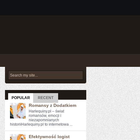
POPULAR
RECENT
Romansy z Dodatkiem
Harlequiny.pl – świat
romansów, emocji i
niezapomnianych
historiiHarlequiny.pl to internetowa ...
Efektywność logist