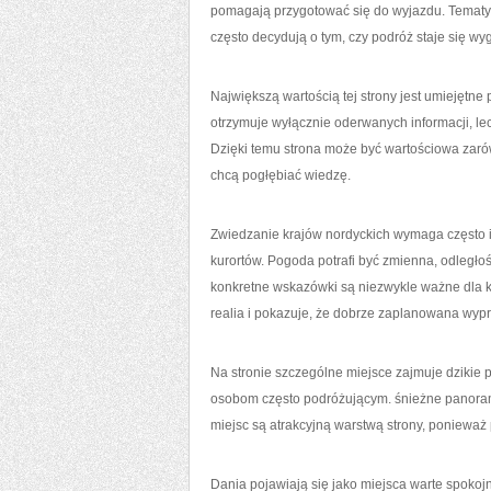
pomagają przygotować się do wyjazdu. Tematyka 
często decydują o tym, czy podróż staje się wy
Największą wartością tej strony jest umiejętn
otrzymuje wyłącznie oderwanych informacji, le
Dzięki temu strona może być wartościowa zarówn
chcą pogłębiać wiedzę.
Zwiedzanie krajów nordyckich wymaga często i
kurortów. Pogoda potrafi być zmienna, odległo
konkretne wskazówki są niezwykle ważne dla k
realia i pokazuje, że dobrze zaplanowana wyp
Na stronie szczególne miejsce zajmuje dzikie 
osobom często podróżującym. śnieżne panoramy 
miejsc są atrakcyjną warstwą strony, ponieważ
Dania pojawiają się jako miejsca warte spokoj