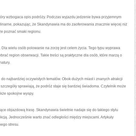
 który wzbogaca opis podróży. Podczas wyjazdu jedzenie bywa przyjemnym
ulinarne, pokazując, że Skandynawia ma do zaoferowania znacznie więcej niż
oże poznać smaki regionu.
. Dla wielu osób polowanie na zorzę jest celem życia. Tego typu wyprawa
ć region obserwacji. Takie treści są praktyczne dla osób, które marzą o
natury.
ię do najbardziej oczywistych tematów. Obok dużych miast i znanych atrakcji
e szczegóły sprawiają, że podróż staje się bardziej świadoma. Czytelnik może
także spokojne wyspy.
ące objazdową trasę. Skandynawia świetnie nadaje się do takiego stylu
akcją. Jednocześnie warto znać odległości między miejscami. Artykuły
ego stresu.