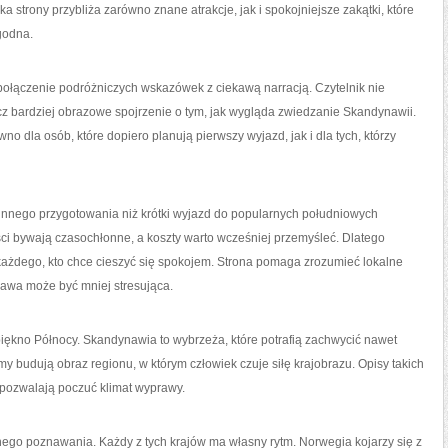
strony przybliża zarówno znane atrakcje, jak i spokojniejsze zakątki, które
godna.
e połączenie podróżniczych wskazówek z ciekawą narracją. Czytelnik nie
cz bardziej obrazowe spojrzenie o tym, jak wygląda zwiedzanie Skandynawii.
o dla osób, które dopiero planują pierwszy wyjazd, jak i dla tych, którzy
nnego przygotowania niż krótki wyjazd do popularnych południowych
ści bywają czasochłonne, a koszty warto wcześniej przemyśleć. Dlatego
ażdego, kto chce cieszyć się spokojem. Strona pomaga zrozumieć lokalne
rawa może być mniej stresująca.
piękno Północy. Skandynawia to wybrzeża, które potrafią zachwycić nawet
budują obraz regionu, w którym człowiek czuje siłę krajobrazu. Opisy takich
 pozwalają poczuć klimat wyprawy.
nego poznawania. Każdy z tych krajów ma własny rytm. Norwegia kojarzy się z