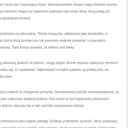
wnież może być inspirującą bazą. Skandynawskie miasta mają ciekawe muzea.
zy Helsinki mogą być świetnym wyborem dla osób, które chcą połączyć
w spokojnym tempie.
podróżniczą atmosferę. Teksty mogą być odbierane jako konkretne, a
ż dobry blog turystyczny nie powinien jedynie powielać oczywistych
tania. Taka forma sprawia, że lektura jest lekka.
ą pierwszą podróż na północ, mogą dzięki stronie wybrać najlepszy moment
awia się, co spakować. Odpowiedzi na takie pytania są praktyczne, bo
ny plan.
ast znaleźć tu nietypowe pomysły. Skandynawia jest tak wielowarstwowa, że
azem odkrywać kolejną historię. Raz może to być kajak pod północnym
a dobrze wpisuje się w taki sposób poznawania świata.
strzegana jako region odległy. Dlatego potrzebne są treści, które pokazują,