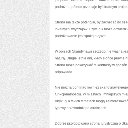
jak podróżować rozsądnie. Dobrze opracowane
podróż na północ przestaje być trudnym proje
Strona ma także potencjał, by zachęcać do sz
lokalnych zwyczajów. Czytelnik może dowiedzie
podróżowanie jest spokojniejsze.
W opisach Skandynawii szczególnie ważna jest n
naturą. Długie letnie dni, kiedy słońce prawi
Strona może pokazywać te kontrasty w sposób pl
odpowiada.
Nie można pominąć również skandynawskiego st
funkcjonalnością. W miastach i mniejszych mie
Artykuły o takich tematach mogą zainteresować o
typowy przewodnik po atrakcjach.
Dobrze przygotowana strona turystyczna o Ska