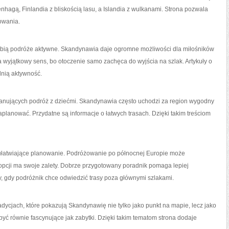
nhagą, Finlandia z bliskością lasu, a Islandia z wulkanami. Strona pozwala
owania.
lubią podróże aktywne. Skandynawia daje ogromne możliwości dla miłośników
a wyjątkowy sens, bo otoczenie samo zachęca do wyjścia na szlak. Artykuły o
nią aktywność.
lanujących podróż z dziećmi. Skandynawia często uchodzi za region wygodny
zaplanować. Przydatne są informacje o łatwych trasach. Dzięki takim treściom
ułatwiające planowanie. Podróżowanie po północnej Europie może
cji ma swoje zalety. Dobrze przygotowany poradnik pomaga lepiej
y, gdy podróżnik chce odwiedzić trasy poza głównymi szlakami.
radycjach, które pokazują Skandynawię nie tylko jako punkt na mapie, lecz jako
być równie fascynujące jak zabytki. Dzięki takim tematom strona dodaje