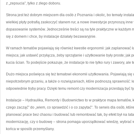
z „zepsucia”, tylko z złego doboru.
Strona jest też dobrym miejscem dla osób z Poznania i okolic, bo tematy instal
wielkiej płyty potrafią zaskoczyć stanem rur, a nowe inwestycje przynoszą inn
dopasowanie systemów. Jednocześnie treści są na tyle praktyczne w każdym mie
się z domem i chce, by instalacje działały bezawaryjnie.
W ramach tematów pojawiają się również kwestie ergonomii: jak zaplanować ła
miejsca; jak ustawić przyłącza, żeby sprzątanie i użytkowanie były proste; jak
kucia ścian. To podejście pokazuje, że instalacje to nie tylko rury i zawory, ale t
Dużo miejsca poświęca się też tematowi ekonomii użytkowania. Pojawiają się 
niepotrzebnym grzaniu, a także o rozwiązaniach, które podnoszą sprawność: l
odpowiednie tryby pracy. Dzięki temu remont czy modernizacja przestają być tyl
Instalacje – Hydraulika, Remonty i Budownictwo to w praktyce mapa tematów, k
czego zacząć” do „wiem, co sprawdzić i o co zapytać”. To serwis dla osób, kt
planować prace bez chaosu i budować lub remontować tak, by efekt był na lata.
modernizację, czy o budowę – strona pomaga uporządkować wiedzę, wybrać w
końca w sposób przemyślany.