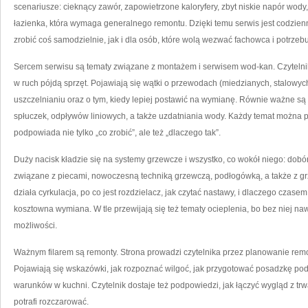
scenariusze: cieknący zawór, zapowietrzone kaloryfery, zbyt niskie napór wody,
łazienka, która wymaga generalnego remontu. Dzięki temu serwis jest codzienn
zrobić coś samodzielnie, jak i dla osób, które wolą wezwać fachowca i potrze
Sercem serwisu są tematy związane z montażem i serwisem wod-kan. Czytelnik
w ruch pójdą sprzęt. Pojawiają się wątki o przewodach (miedzianych, stalowych,
uszczelnianiu oraz o tym, kiedy lepiej postawić na wymianę. Równie ważne są
spłuczek, odpływów liniowych, a także uzdatniania wody. Każdy temat można po
podpowiada nie tylko „co zrobić”, ale też „dlaczego tak”.
Duży nacisk kładzie się na systemy grzewcze i wszystko, co wokół niego: dobór
związane z piecami, nowoczesną techniką grzewczą, podłogówką, a także z gr
działa cyrkulacja, po co jest rozdzielacz, jak czytać nastawy, i dlaczego czase
kosztowna wymiana. W tle przewijają się też tematy ocieplenia, bo bez niej naw
możliwości.
Ważnym filarem są remonty. Strona prowadzi czytelnika przez planowanie rem
Pojawiają się wskazówki, jak rozpoznać wilgoć, jak przygotować posadzkę pod p
warunków w kuchni. Czytelnik dostaje też podpowiedzi, jak łączyć wygląd z trwa
potrafi rozczarować.