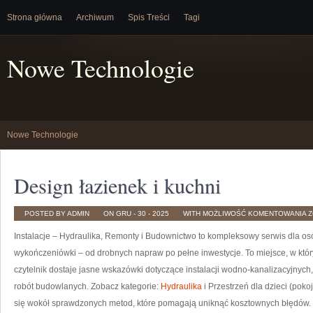
Strona główna
Archiwum
Spis Treści
Tagi
Nowe Technologie
Nowe Technologie
Design łazienek i kuchni
D
POSTED BY ADMIN
ON GRU - 30 - 2025
WITH
MOŻLIWOŚĆ KOMENTOWANIA
Z
Ł
I
Instalacje – Hydraulika, Remonty i Budownictwo to kompleksowy serwis dla osób
K
wykończeniówki – od drobnych napraw po pełne inwestycje. To miejsce, w któ
czytelnik dostaje jasne wskazówki dotyczące instalacji wodno-kanalizacyjnych,
robót budowlanych. Zobacz kategorie:
Hydraulika
i Przestrzeń dla dzieci (pokoj
się wokół sprawdzonych metod, które pomagają uniknąć kosztownych błędów. 