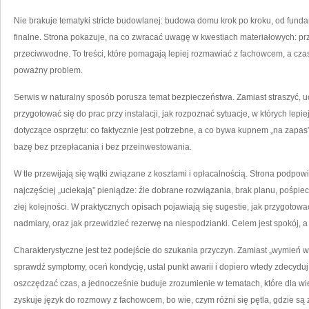
Nie brakuje tematyki stricte budowlanej: budowa domu krok po kroku, od fundam
finalne. Strona pokazuje, na co zwracać uwagę w kwestiach materiałowych: prze
przeciwwodne. To treści, które pomagają lepiej rozmawiać z fachowcem, a cza
poważny problem.
Serwis w naturalny sposób porusza temat bezpieczeństwa. Zamiast straszyć, u
przygotować się do prac przy instalacji, jak rozpoznać sytuacje, w których lepi
dotyczące osprzętu: co faktycznie jest potrzebne, a co bywa kupnem „na zapas”
bazę bez przepłacania i bez przeinwestowania.
W tle przewijają się wątki związane z kosztami i opłacalnością. Strona podpow
najczęściej „uciekają” pieniądze: źle dobrane rozwiązania, brak planu, pośp
złej kolejności. W praktycznych opisach pojawiają się sugestie, jak przygotowa
nadmiary, oraz jak przewidzieć rezerwę na niespodzianki. Celem jest spokój, a
Charakterystyczne jest też podejście do szukania przyczyn. Zamiast „wymień ws
sprawdź symptomy, oceń kondycję, ustal punkt awarii i dopiero wtedy zdecydu
oszczędzać czas, a jednocześnie buduje zrozumienie w tematach, które dla wie
zyskuje język do rozmowy z fachowcem, bo wie, czym różni się pętla, gdzie są