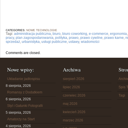
CATEGORIES:
NOWE TECHNOLOGIE
Tagi:
administracja publiczna
,
biuro
,
biuro coworking
,
e-commerce
,
ergonomia
pracy
,
plan zagospodarowania
,
polityka
,
prawo
,
prawo cywilne
,
prawo karne
,
r
sprzedaż
,
urbanistyka
,
usługi publiczne
,
ustawy
,
wiadomości
Comments are closed.
Nowe wpisy:
Archiwa
Stro
Układanie jadłospisu
sierpień 2026
Arch
8 sierpnia, 2026
lipiec 2026
Spis T
Romansy z Dodatkiem
czerwiec 2026
Tagi
6 sierpnia, 2026
maj 2026
Styl i Gatunki Fotografii
kwiecień 2026
5 sierpnia, 2026
Amatorzy na Start
marzec 2026
4 sierpnia, 2026