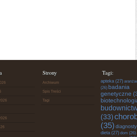
a
Strony
Tagi:
apteka
(27)
aranża
2026
Archiwum
badania
(26)
6
Spis Treści
genetyczne
(
biotechnologi
2026
Tagi
budownict
choro
(33)
2026
(35)
diagnost
026
dieta
(27)
dom
(26)