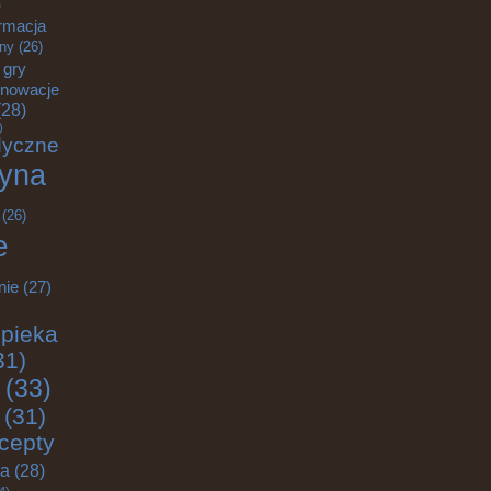
)
rmacja
zny
(26)
gry
nnowacje
28)
)
dyczne
yna
(26)
e
nie
(27)
pieka
31)
(33)
(31)
cepty
ja
(28)