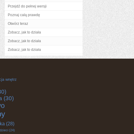
Przejdź do pełnej wersji
Poznaj całą prawdę
Otwórz teraz
Zobacz, jak to działa
Zobacz, jak to działa
Zobacz, jak to działa
cja wnętrz
30)
a
(30)
wo
by
yka
(28)
dzieci
(24)