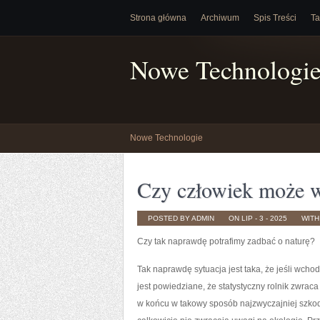
Strona główna
Archiwum
Spis Treści
Ta
Nowe Technologi
Nowe Technologie
Czy człowiek może w
POSTED BY ADMIN
ON LIP - 3 - 2025
WIT
Czy tak naprawdę potrafimy zadbać o naturę?
Tak naprawdę sytuacja jest taka, że jeśli wchodz
jest powiedziane, że statystyczny rolnik zwra
w końcu w takowy sposób najzwyczajniej szkodzi