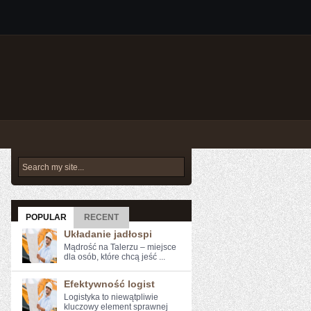
POPULAR
RECENT
Układanie jadłospi
Mądrość na Talerzu – miejsce
dla osób, które chcą jeść ...
Efektywność logist
Logistyka to niewątpliwie
kluczowy element sprawnej