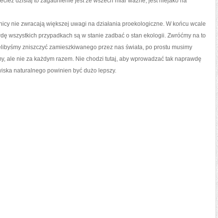
ecież dzisiaj to zagadnienie jest ze wszech miar ważne, jest niejako na
olnicy nie zwracają większej uwagi na działania proekologiczne. W końcu wcale
awdę wszystkich przypadkach są w stanie zadbać o stan ekologii. Zwróćmy na to
cielibyśmy zniszczyć zamieszkiwanego przez nas świata, po prostu musimy
imy, ale nie za każdym razem. Nie chodzi tutaj, aby wprowadzać tak naprawdę
owiska naturalnego powinien być dużo lepszy.