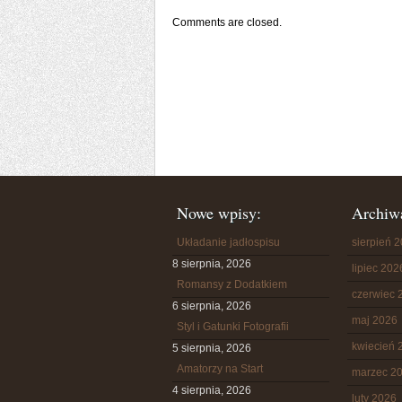
Comments are closed.
Nowe wpisy:
Archiw
Układanie jadłospisu
sierpień 
8 sierpnia, 2026
lipiec 202
Romansy z Dodatkiem
czerwiec 
6 sierpnia, 2026
maj 2026
Styl i Gatunki Fotografii
kwiecień 
5 sierpnia, 2026
Amatorzy na Start
marzec 2
4 sierpnia, 2026
luty 2026