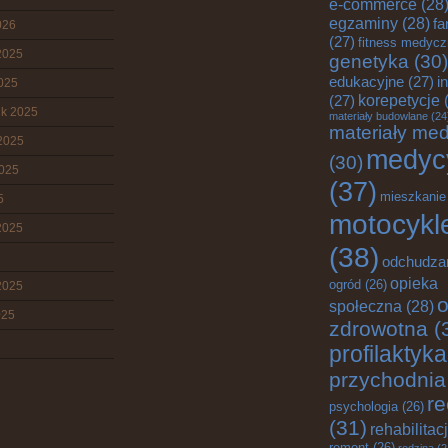
e-commerce
(28
egzaminy
(28)
fa
026
(27)
fitness medyc
2025
genetyka
(30)
edukacyjne
(27)
i
2025
korepetycje
(
(27)
ik 2025
materiały budowlane
(24
materiały me
2025
medyc
(30)
2025
(37)
mieszkanie
5
motocykl
2025
(38)
odchudza
opieka
ogród
(26)
2025
o
społeczna
(28)
025
zdrowotna
(
profilaktyka
przychodnia
re
psychologia
(26)
(31)
rehabilitac
remont
(26)