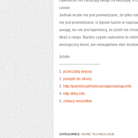
całkowicie nie zwracają uwagi na ekologię. Prz
czasie.
Jednak wcale nie jest powiedziane, że tylko r
nie jest powiedziane, iż typowi ludzie w napr
uwagę, bo nie jest tajemnicą, że jeżeli nie ch
dbać o niego. Bardzo często naturalnie to rob
ekologiczny terror, ale niewątpliwie stan środ
źródło:
———————————
1.
przeczytaj więcej
2.
przejdź do strony
3.
http://pamslocalhistoryandgenealogy.info
4.
http://btry.info
5.
zobacz wszystkie
CATEGORIES:
NOWE TECHNOLOGIE