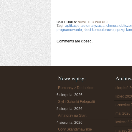
CATEGORIES:
NOWE TECHNOLOGIE
Tagi:
aplikacje
,
automatyzacja
,
chmura oblicze
programowanie
,
sieci komputerowe
,
sprzęt ko
Comments are closed.
Nowe wpisy:
Archiw
Romansy z Dodatkiem
sierpień 
6 sierpnia, 2026
lipiec 202
Styl i Gatunki Fotografii
czerwiec 
5 sierpnia, 2026
maj 2026
Amatorzy na Start
kwiecień 
4 sierpnia, 2026
Góry Skandynawskie
marzec 2