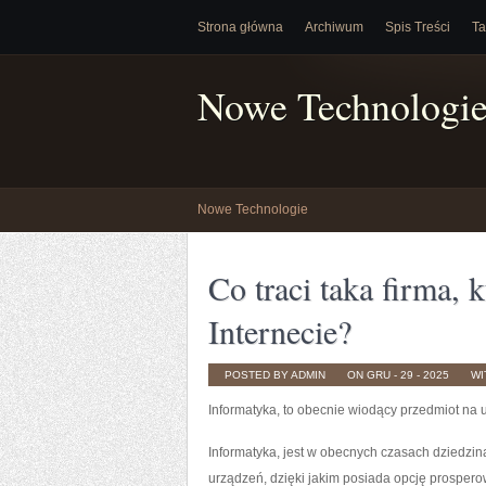
Strona główna
Archiwum
Spis Treści
Ta
Nowe Technologi
Nowe Technologie
Co traci taka firma, 
Internecie?
POSTED BY ADMIN
ON GRU - 29 - 2025
WI
Informatyka, to obecnie wiodący przedmiot na
Informatyka, jest w obecnych czasach dziedzin
urządzeń, dzięki jakim posiada opcję prosper