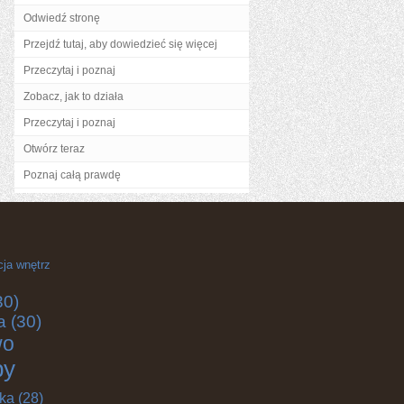
Odwiedź stronę
Przejdź tutaj, aby dowiedzieć się więcej
Przeczytaj i poznaj
Zobacz, jak to działa
Przeczytaj i poznaj
Otwórz teraz
Poznaj całą prawdę
cja wnętrz
30)
a
(30)
wo
by
yka
(28)