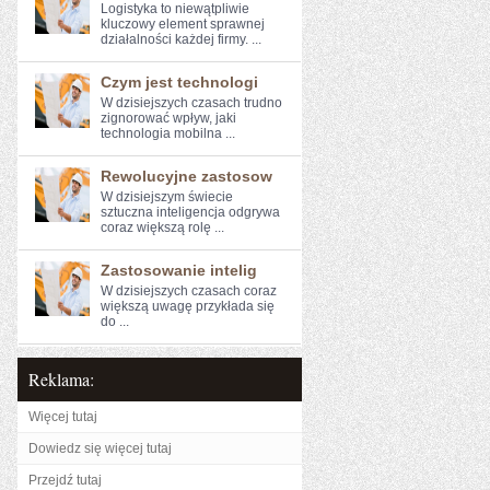
Logistyka to niewątpliwie
kluczowy element sprawnej
działalności każdej firmy. ...
Czym jest technologi
W dzisiejszych czasach‍ trudno
zignorować wpływ,‍ jaki‌
technologia mobilna ...
Rewolucyjne zastosow
W dzisiejszym świecie
sztuczna inteligencja‌ odgrywa
coraz większą​ rolę ...
Zastosowanie intelig
W dzisiejszych czasach coraz
‍większą​ uwagę ⁣przykłada się
do ...
Reklama:
Więcej tutaj
Dowiedz się więcej tutaj
Przejdź tutaj