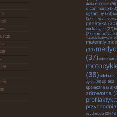
dieta
(27)
dom
(26)
e-commerce
(28
egzaminy
(28)
fa
026
(27)
fitness medyc
2025
genetyka
(30)
edukacyjne
(27)
i
2025
korepetycje
(
(27)
ik 2025
materiały budowlane
(24
materiały me
2025
medyc
(30)
2025
(37)
mieszkanie
5
motocykl
2025
(38)
odchudza
opieka
ogród
(26)
2025
o
społeczna
(28)
025
zdrowotna
(
profilaktyka
przychodnia
re
psychologia
(26)