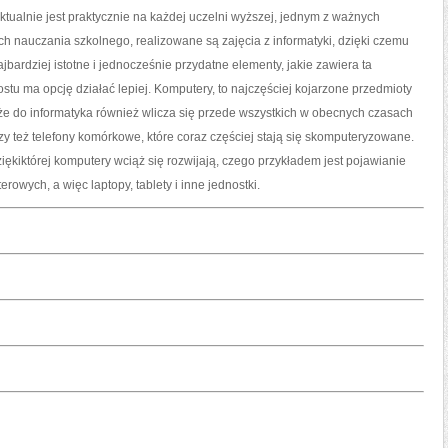
aktualnie jest praktycznie na każdej uczelni wyższej, jednym z ważnych
ch nauczania szkolnego, realizowane są zajęcia z informatyki, dzięki czemu
ajbardziej istotne i jednocześnie przydatne elementy, jakie zawiera ta
ostu ma opcję działać lepiej. Komputery, to najczęściej kojarzone przedmioty
 że do informatyka również wlicza się przede wszystkich w obecnych czasach
czy też telefony komórkowe, które coraz częściej stają się skomputeryzowane.
ziękiktórej komputery wciąż się rozwijają, czego przykładem jest pojawianie
rowych, a więc laptopy, tablety i inne jednostki.