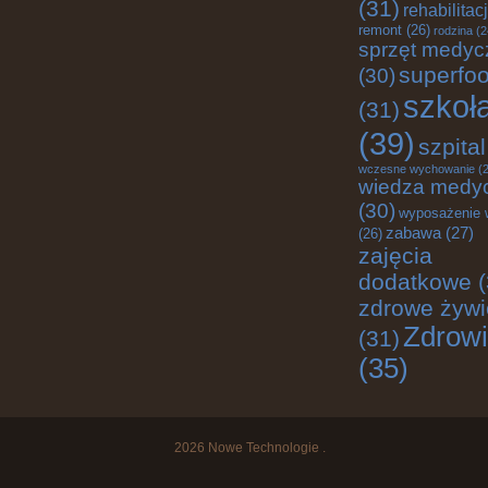
(31)
rehabilitac
remont
(26)
rodzina
(2
sprzęt medyc
superfo
(30)
szkoł
(31)
(39)
szpital
wczesne wychowanie
(2
wiedza medy
(30)
wyposażenie 
zabawa
(27)
(26)
zajęcia
dodatkowe
(
zdrowe żywi
Zdrow
(31)
(35)
2026
Nowe Technologie
.