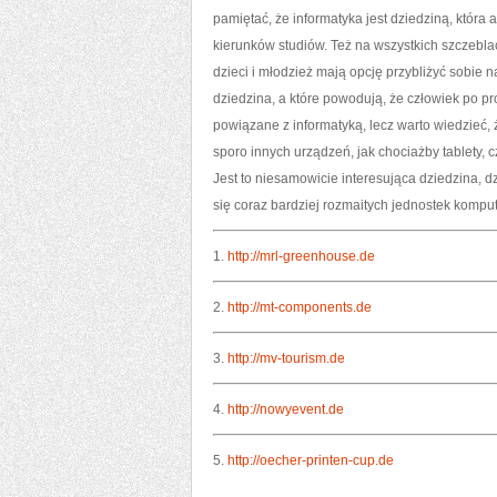
pamiętać, że informatyka jest dziedziną, która 
kierunków studiów. Też na wszystkich szczebla
dzieci i młodzież mają opcję przybliżyć sobie n
dziedzina, a które powodują, że człowiek po pr
powiązane z informatyką, lecz warto wiedzieć,
sporo innych urządzeń, jak chociażby tablety, 
Jest to niesamowicie interesująca dziedzina, d
się coraz bardziej rozmaitych jednostek kompute
1.
http://mrl-greenhouse.de
2.
http://mt-components.de
3.
http://mv-tourism.de
4.
http://nowyevent.de
5.
http://oecher-printen-cup.de