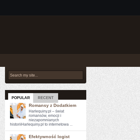
POPULAR
RECENT
Romansy z Dodatkiem
Harlequiny.pl – świat
romansów, emocji i
niezapomnianych
historiiHarlequiny.pl to internetowa ...
Efektywność logist