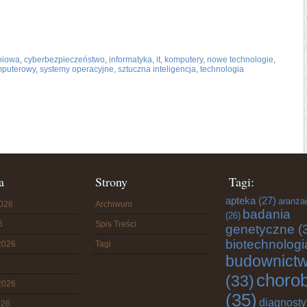
niowa
,
cyberbezpieczeństwo
,
informatyka
,
it
,
komputery
,
nowe technologie
,
mputerowy
,
systemy operacyjne
,
sztuczna inteligencja
,
technologia
a
Strony
Tagi:
apteka
(27)
aranża
2026
Archiwum
badania
(26)
6
Spis Treści
genetyczne
(
biotechnologi
2026
Tagi
budownict
choro
(33)
2026
(35)
diagnost
026