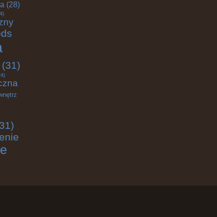
ja
(28)
4)
zny
ods
a
(31)
4)
czna
wnętrz
31)
enie
ie