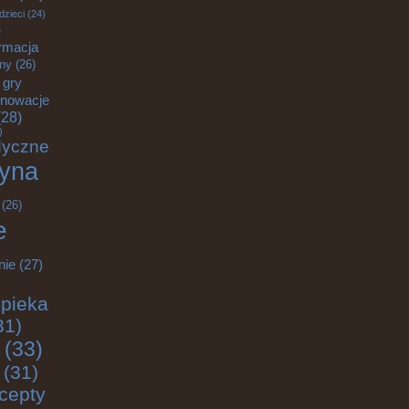
dzieci
(24)
)
rmacja
zny
(26)
gry
nnowacje
28)
)
dyczne
yna
(26)
e
nie
(27)
pieka
31)
(33)
(31)
cepty